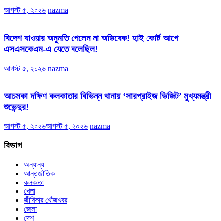
আগস্ট ৫, ২০২৬
nazma
বিদেশ যাওয়ার অনুমতি পেলেন না অভিষেক! হাই কোর্ট আগে
এসএসকেএম-এ যেতে বলেছিল!
আগস্ট ৫, ২০২৬
nazma
আচমকা দক্ষিণ কলকাতার বিভিন্ন থানায় ‘সারপ্রাইজ ভিজিট’ মুখ্যমন্ত্রী
শুভেন্দুর!
আগস্ট ৫, ২০২৬
আগস্ট ৫, ২০২৬
nazma
বিভাগ
অন্যান্য
আন্তর্জাতিক
কলকাতা
খেলা
জীবিকার খোঁজখবর
জেলা
দেশ