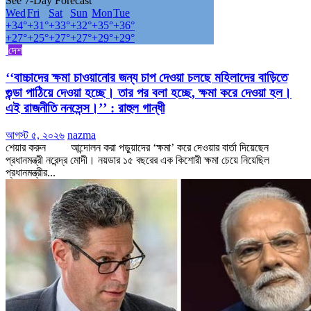
See 7-Day Forecast
Wed
Fri
Sat
Sun
Mon
Tue
+
34°
+
31°
+
33°
+
32°
+
35°
+
36°
+
27°
+
25°
+
27°
+
27°
+
29°
+
29°
দেশ
‘‘বাচ্চাদের ক্ষমা চাওয়ানোর জন্য চাপ দেওয়া চলছে মহিলাদের বাড়িতে
গুন্ডা পাঠিয়ে দেওয়া হচ্ছে। তার পর বলা হচ্ছে, ক্ষমা করে দেওয়া হল।
এই রাজনীতি ননসেন্স।’’ : রাহুল গান্ধী
আগস্ট ৫, ২০২৬
nazma
শেয়ার করুন আন্দোলন করা পড়ুয়াদের ‘ক্ষমা’ করে দেওয়ার বার্তা দিয়েছেন
প্রধানমন্ত্রী নরেন্দ্র মোদী। নয়ডার ১৫ বছরের এক কিশোরী ক্ষমা চেয়ে নিয়েছিল
প্রধানমন্ত্রীর...