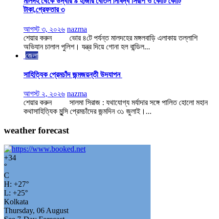
মালদহ থেকে উদ্ধার ৯ হাজার বোতল নিষিদ্ধ সিরাপ ও কোটি কোটি
টাকা,গ্রেফতার ৩
আগস্ট ৩, ২০২৬
nazma
শেয়ার করুন ভোর ৪টে পর্যন্ত মালদহের মঙ্গলবাড়ি এলাকায় তল্লাশি
অভিযান চালাল পুলিশ। যন্ত্র দিয়ে গোনা হল বান্ডিল...
জেলা
সাহিত্যিক প্রেমচাঁদ জন্মজয়ন্তী উদযাপন
আগস্ট ২, ২০২৬
nazma
শেয়ার করুন সালমা সিরাজ : যথাযোগ্য মর্যাদার সঙ্গে পালিত হোলো মহান
কথাসাহিত্যিক মু্ন্সি প্রেমচাঁদের জন্মদিন ৩১ জুলাই।...
weather forecast
+
34
°
C
H:
+
27°
L:
+
25°
Kolkata
Thursday, 06 August