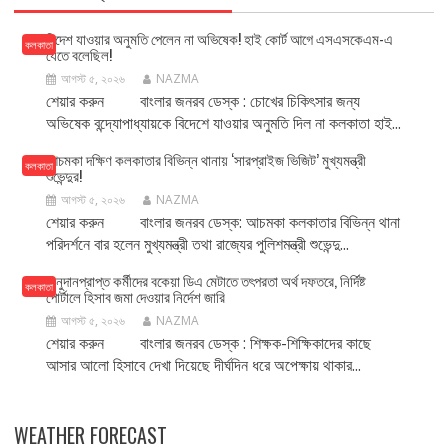
বিদেশ যাওয়ার অনুমতি পেলেন না অভিষেক! হাই কোর্ট আগে এসএসকেএম-এ
কলকাতা
যেতে বলেছিল!
আগস্ট ৫, ২০২৬
NAZMA
শেয়ার করুন বাংলার জনরব ডেস্ক : চোখের চিকিৎসার জন্য
অভিষেক বন্দ্যোপাধ্যায়কে বিদেশে যাওয়ার অনুমতি দিল না কলকাতা হাই...
আচমকা দক্ষিণ কলকাতার বিভিন্ন থানায় ‘সারপ্রাইজ ভিজিট’ মুখ্যমন্ত্রী
কলকাতা
শুভেন্দুর!
আগস্ট ৫, ২০২৬
NAZMA
শেয়ার করুন বাংলার জনরব ডেস্ক: আচমকা কলকাতার বিভিন্ন থানা
পরিদর্শনে বার হলেন মুখ্যমন্ত্রী তথা রাজ্যের পুলিশমন্ত্রী শুভেন্দু...
অনুদানপ্রাপ্ত কর্মীদের বকেয়া ডিএ মেটাতে তৎপরতা অর্থ দফতরে, নির্দিষ্ট
কলকাতা
পোর্টালে হিসাব জমা দেওয়ার নির্দেশ জারি
আগস্ট ৫, ২০২৬
NAZMA
শেয়ার করুন বাংলার জনরব ডেস্ক : শিক্ষক-শিক্ষিকাদের কাছে
আসার আলো হিসাবে দেখা দিয়েছে দীর্ঘদিন ধরে অপেক্ষায় থাকার...
WEATHER FORECAST