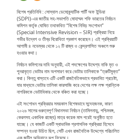
বিশেষ প্রতিনিধি : সোস্যাল ডেমোক্র্যাটিক পার্টি অফ ইন্ডিয়া
(SDPI)-এর জাতীয় সহ-সভাপতি মোহাম্মদ শফি ভারতের নির্বাচন
কমিশন কর্তৃক ঘোষিত তথাকথিত “বিশেষ নিবিড় সংশোধন”
(Special Intensive Revision – SIR) প্রক্রিয়া নিয়ে
গভীর উদ্বেগ ও তীব্র বিরোধিতা প্রকাশ করেছেন। এই প্রক্রিয়াটি
আগামী ৪ নভেম্বর থেকে ১২ টি রাজ্য ও কেন্দ্রশাসিত অঞ্চলে শুরু
হওয়ার কথা।
নির্বাচন কমিশনের দাবি অনুযায়ী, এই পদক্ষেপের উদ্দেশ্য নাকি মৃত ও
পুনরাবৃত্ত ভোটার নাম অপসারণ করে ভোটার তালিকাকে “ত্রুটিমুক্ত”
করা। কিন্তু বাস্তবে এটি একটি রাজনৈতিকভাবে প্রভাবিত প্রচেষ্টা,
যার মাধ্যমে ভোটার তালিকা কারসাজি করে দেশের লক্ষ লক্ষ প্রান্তিক
নাগরিককে ভোটাধিকার থেকে বঞ্চিত করা হচ্ছে।
এই সংশোধন প্রক্রিয়ার সময়কাল বিশেষভাবে সন্দেহজনক, কারণ
২০২৬ সালের গুরুত্বপূর্ণ বিধানসভা নির্বাচন (তামিলনাড়ু, পশ্চিমবঙ্গ,
কেরলসহ একাধিক রাজ্যে) মাত্র কয়েক মাস পরেই অনুষ্ঠিত হতে
যাচ্ছে। যে কাজটি একটি স্বাভাবিক প্রশাসনিক প্রক্রিয়া হিসেবে
সম্পন্ন হওয়া উচিত ছিল, সেটি এখন রাজনৈতিক উদ্দেশ্যে পরিচালিত
এক জটিল অভিযানে রূপ নিয়েছে।