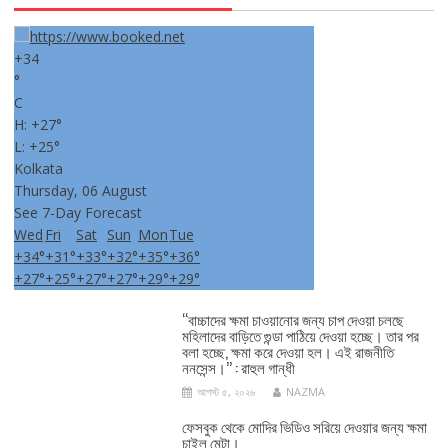
+
34
°
C
H:
+
27°
L:
+
25°
Kolkata
Thursday, 06 August
See 7-Day Forecast
Wed
Fri
Sat
Sun
Mon
Tue
+
34°
+
31°
+
33°
+
32°
+
35°
+
36°
+
27°
+
25°
+
27°
+
27°
+
29°
+
29°
‘‘বাচ্চাদের ক্ষমা চাওয়ানোর জন্য চাপ দেওয়া চলছে
মহিলাদের বাড়িতে গুন্ডা পাঠিয়ে দেওয়া হচ্ছে। তার পর
বলা হচ্ছে, ক্ষমা করে দেওয়া হল। এই রাজনীতি
ননসেন্স।’’ : রাহুল গান্ধী
আগস্ট ৫, ২০২৬
NAZMA
ফেসবুক থেকে মোদির ভিডিও সরিয়ে দেওয়ার জন্য ক্ষমা
চাইল মেটা।