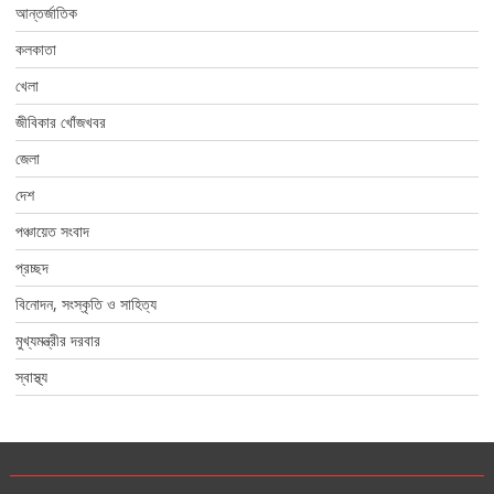
আন্তর্জাতিক
কলকাতা
খেলা
জীবিকার খোঁজখবর
জেলা
দেশ
পঞ্চায়েত সংবাদ
প্রচ্ছদ
বিনোদন, সংস্কৃতি ও সাহিত্য
মুখ্যমন্ত্রীর দরবার
স্বাস্থ্য