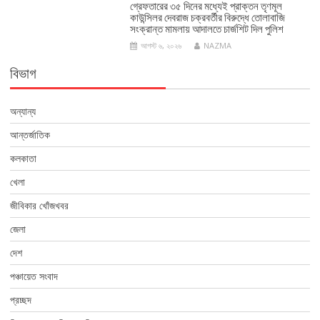
গ্রেফতারের ৩৫ দিনের মধ্যেই প্রাক্তন তৃণমূল
কাউন্সিলর দেবরাজ চক্রবর্তীর বিরুদ্ধে তোলাবাজি
সংক্রান্ত মামলায় আদালতে চার্জশিট দিল পুলিশ
আগস্ট ৬, ২০২৬
NAZMA
বিভাগ
অন্যান্য
আন্তর্জাতিক
কলকাতা
খেলা
জীবিকার খোঁজখবর
জেলা
দেশ
পঞ্চায়েত সংবাদ
প্রচ্ছদ