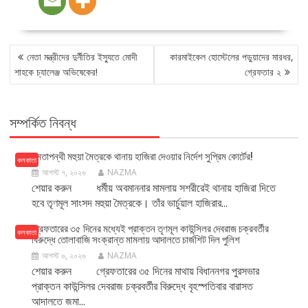
POST
নেতা মন্ত্রীদের দুর্নীতির ইস্যুতে মোদী
কারমাইকেল হোস্টেলের পড়ুয়াদের মারধর,
NAVIGATION
শাহকে চ্যালেঞ্জ অভিষেকের!
গ্রেফতার ২
সম্পর্কিত নিবন্ধ
মমতাপন্থী মহুয়া মৈত্রকে থানায় হাজিরা দেওয়ার নির্দেশ সুপ্রিম কোর্টের!
কলকাতা
আগস্ট ৭, ২০২৬
NAZMA
শেয়ার করুন ধর্মীয় অবমাননার মামলায় সশরীরেই থানায় হাজিরা দিতে
হবে তৃণমূল সাংসদ মহুয়া মৈত্রকে। তাঁর ভার্চুয়াল হাজিরার...
গ্রেফতারের ৩৫ দিনের মধ্যেই প্রাক্তন তৃণমূল কাউন্সিলর দেবরাজ চক্রবর্তীর
কলকাতা
বিরুদ্ধে তোলাবাজি সংক্রান্ত মামলায় আদালতে চার্জশিট দিল পুলিশ
আগস্ট ৬, ২০২৬
NAZMA
শেয়ার করুন গ্রেফতারের ৩৫ দিনের মাথায় বিধাননগর পুরসভার
প্রাক্তন কাউন্সিলর দেবরাজ চক্রবর্তীর বিরুদ্ধে বৃহস্পতিবার বারাসত
আদালতে জমা...