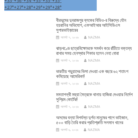
+
33°
+
36°
+
34°
+
35°
+
35°
+
35°
+
27°
+
27°
+
28°
+
29°
+
29°
+
28°
বীরভূমের দুবরাজপুর ব্লকের বিডিও-র বিরুদ্ধে যৌন
হয়রানির অভিযোগ, এফআইআর আইসিডিএস
সুপারভাইজ়ারের
আগস্ট ৭, ২০২৬
NAZMA
ঝাড়খণ্ডে ছাত্রবিক্ষোভকে সমর্থন করে রাঁচীতে বক্তব্য
রাখার সময় হেনস্থার শিকার হলেন নেহা বোরা
আগস্ট ৭, ২০২৬
NAZMA
ভারতীয় পড়ুয়াদের ভিসা দেওয়া এক বছরে ৬২ শতাংশ
কমিয়েছে আমেরিকা!
আগস্ট ৭, ২০২৬
NAZMA
মমতাপন্থী মহুয়া মৈত্রকে থানায় হাজিরা দেওয়ার নির্দেশ
সুপ্রিম কোর্টের!
আগস্ট ৭, ২০২৬
NAZMA
অসমের বন্যা বিপর্যস্ত দুর্গত মানুষের পাশে ভাইজান,
৫০০ বাড়ি তৈরি করার প্রতিশ্রুতি সলমান খানের
আগস্ট ৬, ২০২৬
NAZMA