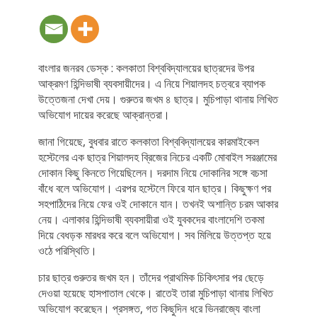
বাংলার জনরব ডেস্ক : কলকাতা বিশ্ববিদ্যালয়ের ছাত্রদের উপর
আক্রমণ হিন্দিভাষী ব্যবসায়ীদের। এ নিয়ে শিয়ালদহ চত্বরে ব্যাপক
উত্তেজনা দেখা দেয়। গুরুতর জখম ৪ ছাত্র। মুচিপাড়া থানায় লিখিত
অভিযোগ দায়ের করেছে আক্রান্তরা।
জানা গিয়েছে, বুধবার রাতে কলকাতা বিশ্ববিদ্যালয়ের কারমাইকেল
হস্টেলের এক ছাত্র শিয়ালদহ ব্রিজের নিচের একটি মোবাইল সরঞ্জামের
দোকান কিছু কিনতে গিয়েছিলেন। দরদাম নিয়ে দোকানির সঙ্গে বচসা
বাঁধে বলে অভিযোগ। এরপর হস্টেলে ফিরে যান ছাত্র। কিছুক্ষণ পর
সহপাঠিদের নিয়ে ফের ওই দোকানে যান। তখনই অশান্তি চরম আকার
নেয়। এলাকার হিন্দিভাষী ব্যবসায়ীরা ওই যুবকদের বাংলাদেশি তকমা
দিয়ে বেধড়ক মারধর করে বলে অভিযোগ। সব মিলিয়ে উত্তপ্ত হয়ে
ওঠে পরিস্থিতি।
চার ছাত্র গুরুতর জখম হন। তাঁদের প্রাথমিক চিকিৎসার পর ছেড়ে
দেওয়া হয়েছে হাসপাতাল থেকে। রাতেই তারা মুচিপাড়া থানায় লিখিত
অভিযোগ করেছেন। প্রসঙ্গত, গত কিছুদিন ধরে ভিনরাজ্যে বাংলা