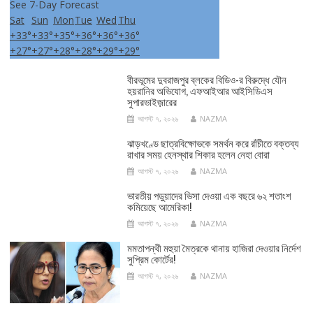
See 7-Day Forecast
Sat
Sun
Mon
Tue
Wed
Thu
+
33°
+
33°
+
35°
+
36°
+
36°
+
36°
+
27°
+
27°
+
28°
+
28°
+
29°
+
29°
বীরভূমের দুবরাজপুর ব্লকের বিডিও-র বিরুদ্ধে যৌন
হয়রানির অভিযোগ, এফআইআর আইসিডিএস
সুপারভাইজ়ারের
আগস্ট ৭, ২০২৬
NAZMA
ঝাড়খণ্ডে ছাত্রবিক্ষোভকে সমর্থন করে রাঁচীতে বক্তব্য
রাখার সময় হেনস্থার শিকার হলেন নেহা বোরা
আগস্ট ৭, ২০২৬
NAZMA
ভারতীয় পড়ুয়াদের ভিসা দেওয়া এক বছরে ৬২ শতাংশ
কমিয়েছে আমেরিকা!
আগস্ট ৭, ২০২৬
NAZMA
মমতাপন্থী মহুয়া মৈত্রকে থানায় হাজিরা দেওয়ার নির্দেশ
সুপ্রিম কোর্টের!
আগস্ট ৭, ২০২৬
NAZMA