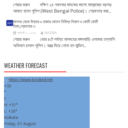
শেয়ার করুন দক্ষিণ ২৪ পরগনার মাদকের কালো সাম্রাজ্যে বড়সড়
আঘাত হানল পুলিশ (West Bengal Police)। গ্রেফতার করা...
মালদহ থেকে উদ্ধার ৯ হাজার বোতল নিষিদ্ধ সিরাপ ও কোটি কোটি
জেলা
টাকা,গ্রেফতার ৩
আগস্ট ৩, ২০২৬
NAZMA
শেয়ার করুন ভোর ৪টে পর্যন্ত মালদহের মঙ্গলবাড়ি এলাকায় তল্লাশি
অভিযান চালাল পুলিশ। যন্ত্র দিয়ে গোনা হল বান্ডিল...
WEATHER FORECAST
+
30
°
C
H:
+
31°
L:
+
26°
Kolkata
Friday, 07 August