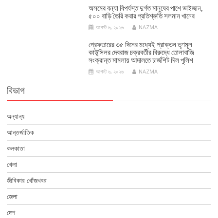
অসমের বন্যা বিপর্যস্ত দুর্গত মানুষের পাশে ভাইজান,
৫০০ বাড়ি তৈরি করার প্রতিশ্রুতি সলমান খানের
আগস্ট ৬, ২০২৬
NAZMA
গ্রেফতারের ৩৫ দিনের মধ্যেই প্রাক্তন তৃণমূল
কাউন্সিলর দেবরাজ চক্রবর্তীর বিরুদ্ধে তোলাবাজি
সংক্রান্ত মামলায় আদালতে চার্জশিট দিল পুলিশ
আগস্ট ৬, ২০২৬
NAZMA
বিভাগ
অন্যান্য
আন্তর্জাতিক
কলকাতা
খেলা
জীবিকার খোঁজখবর
জেলা
দেশ