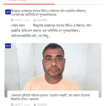
বীরভূমের দুবরাজপুর ব্লকের বিডিও-র বিরুদ্ধে যৌন হয়রানির অভিযোগ,
জেলা
এফআইআর আইসিডিএস সুপারভাইজ়ারের
আগস্ট ৭, ২০২৬
NAZMA
শেয়ার করুন বীরভূমের দুবরাজপুর ব্লকের বিডিও-র বিরুদ্ধে যৌন
হয়রানির অভিযোগ করলেন এক আইসিডিএস সুপারভাইজ়ার।
অভিযোগকারিণীর দাবি, বেশ কিছু...
জেলা
গ্রেফতার ঘুটিয়ারি শরিফের কুখ্যাত ‘হেরোইন সম্রাট’, বাম আমলে উত্থান!
বিজেপির শাসনে গ্রেফতার
আগস্ট ৪, ২০২৬
NAZMA