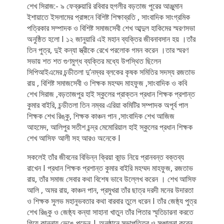
শেখ সিরাজ:- ৯ ফেব্রুয়ারি রবিবার হুগলীর বড়তাজ পুরের আঞ্জুমান
ইশায়াতে ইসলামের প্রাঙ্গনে বিশিষ্ট শিক্ষাব্রতি , সাংবাদিক সাংগ্রমিক
পত্রিকার সম্পাদক ও বিশিষ্ট সমাজসেবী শেখ আব্দুল হাকিমের স্মরণসভা
অনুষ্ঠিত হলো I ১২ জানুয়ারি এই মহান ব্যক্তির জীবনাবসান হয় ।তাঁর
তিন পুত্র, দুই কন্যা স্ত্রীকে রেখে পরলোক গমন করেন ।তার স্মরণ
সভায় শত শত গুণমুগ্ধ ব্যক্তির মধ্যে উপস্থিত ছিলেন
সিপিআইএমের চন্ডীতলা দু’নম্বর ব্লকের কৃষক সমিতির সদস্য রজতাভ
রায় , বিশিষ্ট সমাজসেবী ও শিক্ষক মহম্মদ মাহফুজ ,সাংবাদিক ও কবি
শেখ সিরাজ ,বড়তাজপুর হাই স্কুলের প্রাক্তন প্রধান শিক্ষক প্রশান্ত
কুমার বাইরি, চন্ডীতলা তিন নম্বর এরিয়া কমিটির সম্পাদক অপূর্ব পাল
শিক্ষক শেখ রিঙ্কু, শিক্ষক কাঞ্চন পান ,সাংবাদিক শেখ আজিজ
আহমেদ, আলিপুর সতীশ চন্দ্র মেমোরিয়াল হাই স্কুলের প্রধান শিক্ষক
শেখ আসিফ আলী সহ আরও অনেকে I
সকলেই তাঁর জীবনের বিভিন্ন ক্রিয়া কান্ড নিয়ে প্রানবন্ত বক্তব্য
রাখেন I প্রধান শিক্ষক প্রশান্ত কুমার বাইরি মহম্মদ মাহফুজ, রজতাভ
রায়, তাঁর সমাজ সেবার কথা বিশেষ ভাবে উল্লেখ করেন । শেখ আসিফ
আলি , অমর রায়, কাঞ্চন পান, প্রমুখরা তাঁর ছাত্র দরদী মনের উদারতা
ও শিক্ষক সুলভ মহানুভবতার কথা বারবার তুলে ধরেন I তাঁর জেষ্ঠ্য পুত্র
শেখ রিঙ্কু ও জেষ্ঠ্য কন্যা সাহানা খাতুন তাঁর পিতার স্মৃতিচারনা করতে
গিয়ে কান্নায় ভেঙে পড়েন | অনুষ্ঠানে সভাপতিত্ব ও সঞ্চালনা করেন