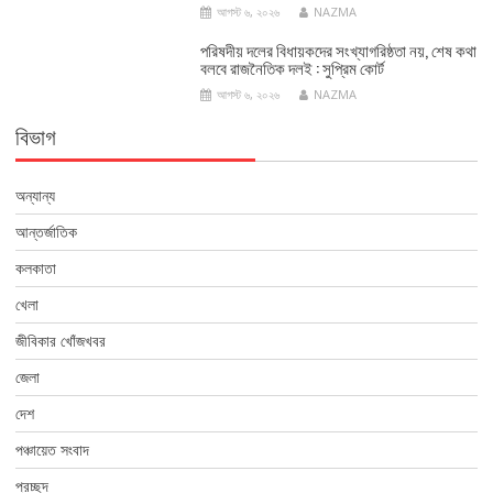
আগস্ট ৬, ২০২৬
NAZMA
পরিষদীয় দলের বিধায়কদের সংখ্যাগরিষ্ঠতা নয়, শেষ কথা
বলবে রাজনৈতিক দলই : সুপ্রিম কোর্ট
আগস্ট ৬, ২০২৬
NAZMA
বিভাগ
অন্যান্য
আন্তর্জাতিক
কলকাতা
খেলা
জীবিকার খোঁজখবর
জেলা
দেশ
পঞ্চায়েত সংবাদ
প্রচ্ছদ