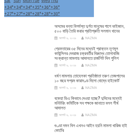
Sat
Sun
Mon
Tue
Wed
Thu
+
34°
+
34°
+
34°
+
35°
+
36°
+
36°
+
27°
+
27°
+
28°
+
28°
+
28°
+
30°
অসমের বন্যা বিপর্যস্ত দুর্গত মানুষের পাশে ভাইজান,
৫০০ বাড়ি তৈরি করার প্রতিশ্রুতি সলমান খানের
আগস্ট ৬, ২০২৬
NAZMA
গ্রেফতারের ৩৫ দিনের মধ্যেই প্রাক্তন তৃণমূল
কাউন্সিলর দেবরাজ চক্রবর্তীর বিরুদ্ধে তোলাবাজি
সংক্রান্ত মামলায় আদালতে চার্জশিট দিল পুলিশ
আগস্ট ৬, ২০২৬
NAZMA
ধর্ষণ মামলায় তোহেলকা প্রতিষ্ঠাতা তরুণ তেজপালের
১০ বছর সশ্রম কারাদণ্ড দিলো বোম্বে হাইকোর্ট
আগস্ট ৬, ২০২৬
NAZMA
বকেয়া ডিএ কিভাবে দেওয়া হচ্ছে? দুদিনের মধ্যেই
মনিটরিং কমিটিকে সব পক্ষকে জানাতে বলল শীর্ষ
আদালত
আগস্ট ৬, ২০২৬
NAZMA
গুণ্ডা দমন বিল এখনও আইন হয়নি মামলা খারিজ হাই
কোর্টের