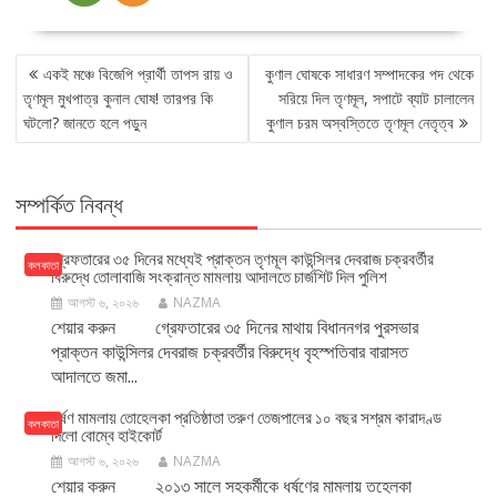
POST
একই মঞ্চে বিজেপি প্রার্থী তাপস রায় ও
কুণাল ঘোষকে সাধারণ সম্পাদকের পদ থেকে
NAVIGATION
তৃণমূল মুখপাত্র কুনাল ঘোষ! তারপর কি
সরিয়ে দিল তৃণমূল, সপাটে ব্যাট চালালেন
ঘটলো? জানতে হলে পড়ুন
কুণাল চরম অস্বস্তিতে তৃণমূল নেতৃত্ব
সম্পর্কিত নিবন্ধ
গ্রেফতারের ৩৫ দিনের মধ্যেই প্রাক্তন তৃণমূল কাউন্সিলর দেবরাজ চক্রবর্তীর
কলকাতা
বিরুদ্ধে তোলাবাজি সংক্রান্ত মামলায় আদালতে চার্জশিট দিল পুলিশ
আগস্ট ৬, ২০২৬
NAZMA
শেয়ার করুন গ্রেফতারের ৩৫ দিনের মাথায় বিধাননগর পুরসভার
প্রাক্তন কাউন্সিলর দেবরাজ চক্রবর্তীর বিরুদ্ধে বৃহস্পতিবার বারাসত
আদালতে জমা...
ধর্ষণ মামলায় তোহেলকা প্রতিষ্ঠাতা তরুণ তেজপালের ১০ বছর সশ্রম কারাদণ্ড
কলকাতা
দিলো বোম্বে হাইকোর্ট
আগস্ট ৬, ২০২৬
NAZMA
শেয়ার করুন ২০১৩ সালে সহকর্মীকে ধর্ষণের মামলায় তহেলকা