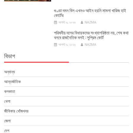
গুণ্ডা দমন বিল এখনও আইন হয়নি মামলা খারিজ হাই
কোর্টের
আগস্ট ৬, ২০২৬
NAZMA
পরিষদীয় দলের বিধায়কদের সংখ্যাগরিষ্ঠতা নয়, শেষ কথা
বলবে রাজনৈতিক দলই : সুপ্রিম কোর্ট
আগস্ট ৬, ২০২৬
NAZMA
বিভাগ
অন্যান্য
আন্তর্জাতিক
কলকাতা
খেলা
জীবিকার খোঁজখবর
জেলা
দেশ