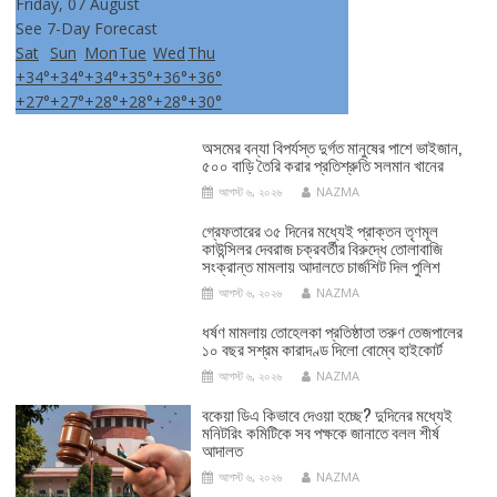
Friday, 07 August
See 7-Day Forecast
Sat
Sun
Mon
Tue
Wed
Thu
+
34°
+
34°
+
34°
+
35°
+
36°
+
36°
+
27°
+
27°
+
28°
+
28°
+
28°
+
30°
অসমের বন্যা বিপর্যস্ত দুর্গত মানুষের পাশে ভাইজান,
৫০০ বাড়ি তৈরি করার প্রতিশ্রুতি সলমান খানের
আগস্ট ৬, ২০২৬
NAZMA
গ্রেফতারের ৩৫ দিনের মধ্যেই প্রাক্তন তৃণমূল
কাউন্সিলর দেবরাজ চক্রবর্তীর বিরুদ্ধে তোলাবাজি
সংক্রান্ত মামলায় আদালতে চার্জশিট দিল পুলিশ
আগস্ট ৬, ২০২৬
NAZMA
ধর্ষণ মামলায় তোহেলকা প্রতিষ্ঠাতা তরুণ তেজপালের
১০ বছর সশ্রম কারাদণ্ড দিলো বোম্বে হাইকোর্ট
আগস্ট ৬, ২০২৬
NAZMA
বকেয়া ডিএ কিভাবে দেওয়া হচ্ছে? দুদিনের মধ্যেই
মনিটরিং কমিটিকে সব পক্ষকে জানাতে বলল শীর্ষ
আদালত
আগস্ট ৬, ২০২৬
NAZMA