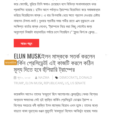
করে ফেলেছি, ঘুরিয়ে তিনি ক্ষমাও চেয়েছেন বলে বিভিন্ন সংবাদমাধ্যমে খবর
প্রকাশিত হয়েছে। দু’দিন আগে পর্যন্তও ট্রাম্পের বিরোধিতা করে সমাজমাধ্যম
ভরিয়ে দিয়েছিলেন মাস্ক। এ বার ডিগবাজি খেয়ে ক্ষতে প্রলেপ দেওয়ার চেষ্টায়
নামলেন টেসলা-কর্তা। বুধবার স্থানীয় সময় গভীর রাতে এক্স হ্যান্ডলে এক
সংক্ষিপ্ত বার্তায় মাস্ক লেখেন, ‘‘ট্রাম্পকে নিয়ে করা কিছু পোস্টের জন্য
অনুতপ্ত! বিষয়টা বাড়াবাড়ির পর্যায়ে চলে গিয়েছিল।’’ ‘সুন্দর বিল’কে কেন্দ্র…
আরও পড়ুন
ELUN MUSK:ইলন মাস্ককে সতর্ক করলেন
মার্কিন প্রেসিডেন্ট! এই কাজটি করলে কঠিন
আন্তর্জাতিক
মূল্য দিতে হবে হুঁশিয়ারি ট্রাম্পের
জুন ৮, ২০২৫
NAZMA
DEMOCRATS
,
DONALD
TRUMP
,
ELON MUSK
,
REPUBLICANS
,
US
,
US SENATE
কয়েকদিন আগেও তাদের ‘বন্ধুত্ব’ ছিল আলোচনার কেন্দ্রবিন্দু।অথচ বিশ্বের
অন্যতম ক্ষমতাধর সেই দুই ব্যক্তি মার্কিন প্রেসিডেন্ট ডোনাল্ড ট্রাম্প ও
বিশ্বের সবচেয়ে ধনী ব্যক্তি ইলন মাস্কের বিরোধ এখন তুঙ্গে। তাদের মধ্যে
বাড়তে থাকা দূরত্বের গুঞ্জন মুহূর্তেই ‘বাকযুদ্ধ’ হিসেবে আবির্ভূত হয়েছে সবার