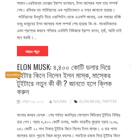
সামনে।এরইমধ্যে ডোনাল্ড ট্রাম্প বলেছেন, ইলন মাস্কের সঙ্গে তার সম্পর্ক
শেষ। রবিবার দ্য গার্ডিয়ানের এক প্রতিবেদনে এ তথ্য জানানো হয়েছে।
গার্ডিয়ানের উদ্ধৃতি দিয়ে ওয়াশিংটন থেকে এএফপি জানায়, এক সময়ের ঘনিষ্ঠ
বন্ধু ধনকুবের ইলন মাস্কের সঙ্গে সম্পর্ক শেষ হয়েছে কি-না- সাংবাদিকদের
এমন প্রশ্নের জবাবে শনিবার এনবিসি নিউজকে ট্রাম্প বলেন, হ্যাঁ, আমি তাই
মনে করছি।…
আরও পড়ুন
ELON MUSK: ৪,৪০০ কোটি ডলার দিয়ে
টুইটার কিনে নিলেন ইলন মাস্ক, মাস্কের
আন্তর্জাতিক
টুইটারে নতুন কী কী ? জানতে হলে ক্লিক
করুন
এপ্রিল ২৬, ২০২২
NAZMA
ELON MUSK
,
TWITTER
বাংলার জনরব ডেস্ক : শেষ পর্যন্ত জনপ্রিয় সোশ্যাল মিডিয়ায় টুইটার বিক্রি
হয়ে গেল। প্রায় ৪,৪০০ কোটি ডলার, অর্থাৎ ভারতীয় মুদ্রায় প্রায় ৩,৩৬,
৯৪১ কোটি ২২ লাখ টাকায় টুইটার কিনে নিলেন ইলন মাস্ক। এ বার পালা
মাস্কের হাতে পুরনো নিয়ম কানুন বদলের। সবাইকে চমকে দিয়ে টুইটার কিনে