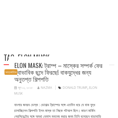
TAG:
ELON MUSK
ELON MASK: ট্রাম্প – মাস্কের সম্পর্ক ফের
স্বাভাবিক ছন্দে ফিরছে! বাকযুদ্ধের জন্য
আন্তর্জাতিক
অনুতপ্ত শিল্পপতি
জুন ১১, ২০২৫
NAZMA
DONALD TRUMP
,
ELON
MUSK
বাংলার জনরব ডেস্ক : ডোনাল্ড ট্রাম্পের সঙ্গে এতদিন ধরে যে বাক যুদ্ধ
চালাচ্ছিলেন শিল্পপতি ইলন মাস্ক তা নিছক গটআপ ছিল। কারণ মার্কিন
প্রেসিডেন্টের সঙ্গে অযথা বেফাস মন্তব্য করার জন্য তিনি বলেছেন বাড়াবাড়ি