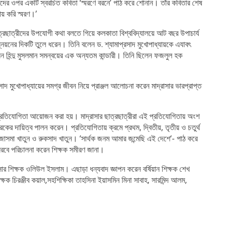
প্রসাদের ওপর একটি স্বরচিত কবিতা ‘স্মরণে বরনে’ পাঠ করে শোনান। তাঁর কবিতার শেষ
ায় করি স্মরণ।’
 ছাত্রছাত্রীদের উপযোগী কথা বলতে গিয়ে কলকাতা বিশ্ববিদ্যালয়ে আট বছর উপাচার্য
উন্নয়নের দিকটি তুলে ধরেন। তিনি বলেন ড. শ্যামাপ্রসাদ মুখোপাধ্যায়কে এযাবৎ
 হিন্দু মুসলমান সমন্বয়ের এক অন্যতম কান্ডারী। তিনি ছিলেন ফজলুল হক
্রসাদ মুখোপাধ্যায়ের সমগ্র জীবন নিয়ে প্রাঞ্জল আলোচনা করেন মাদ্রাসার ভারপ্রাপ্ত
প্রতিযোগিতা আয়োজন করা হয়।‌ মাদ্রাসার ছাত্রছাত্রীরা এই প্রতিযোগিতায় অংশ
ের দায়িত্ব পালন করেন।‌ প্রতিযোগিতায় ক্রমে প্রথম, দ্বিতীয়, তৃতীয় ও চতুর্থ
 মুজাসমা খাতুন ও রুকসাদ খাতুন। ‘সার্থক জনম আমার জন্মেছি এই দেশে‘- পাঠ করে
 নিরবে পরিচালনা করেন শিক্ষক সমীরণ জানা।
রাসার শিক্ষক ওলিউল ইসলাম। এছাড়া ধন্যবাদ জ্ঞাপন করেন বর্ষিয়ান শিক্ষক শেখ
ষক চিরঞ্জীব কয়াল,সহশিক্ষিকা তাহসিনা ইয়াসমিন মিনা সাবাহ, সারমিন্দ আলম,