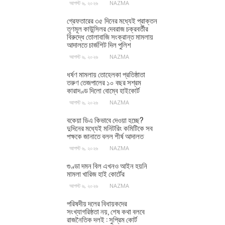
আগস্ট ৬, ২০২৬
NAZMA
গ্রেফতারের ৩৫ দিনের মধ্যেই প্রাক্তন
তৃণমূল কাউন্সিলর দেবরাজ চক্রবর্তীর
বিরুদ্ধে তোলাবাজি সংক্রান্ত মামলায়
আদালতে চার্জশিট দিল পুলিশ
আগস্ট ৬, ২০২৬
NAZMA
ধর্ষণ মামলায় তোহেলকা প্রতিষ্ঠাতা
তরুণ তেজপালের ১০ বছর সশ্রম
কারাদণ্ড দিলো বোম্বে হাইকোর্ট
আগস্ট ৬, ২০২৬
NAZMA
বকেয়া ডিএ কিভাবে দেওয়া হচ্ছে?
দুদিনের মধ্যেই মনিটরিং কমিটিকে সব
পক্ষকে জানাতে বলল শীর্ষ আদালত
আগস্ট ৬, ২০২৬
NAZMA
গুণ্ডা দমন বিল এখনও আইন হয়নি
মামলা খারিজ হাই কোর্টের
আগস্ট ৬, ২০২৬
NAZMA
পরিষদীয় দলের বিধায়কদের
সংখ্যাগরিষ্ঠতা নয়, শেষ কথা বলবে
রাজনৈতিক দলই : সুপ্রিম কোর্ট