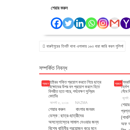
শেয়ার করুন
POST
বারুইপুরের তিনটি থানা এলাকায় ১৬৩ ধারা জারি করল পুলিশ!
NAVIGATION
সম্পর্কিত নিবন্ধ
রাষ্ট্রের শক্তি প্রয়োগ করতে গিয়ে ছাত্র
“স্বরাষ
প্রচ্ছদ
প্রচ্ছদ
বিক্ষোভের উপর বল প্রয়োগ করলে হিতে
নির্দে
বিপরীত হতে পারে, পর্যবেক্ষণ সুপ্রিম
গেঁথে 
কোর্টের
জুলাই
আগস্ট ৫, ২০২৬
NAZMA
শেয়া
শেয়ার করুন বাংলার জনরব
প্রশ্
ডেস্ক : ছাত্র-ছাত্রীদের
(পাবল
অসন্তোস্তের সামাল দেওয়ার জন্য
অফ আন
বিশেষ বাহিনীর প্রয়োজন করে মনে