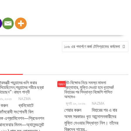
১০৬ এর পদার্পণে জর্জ টেলিগ্রাফের কর্মমেলা
্ট্রমন্ত্রী পড়ুয়াদের গুলি করার
নিট-বিক্ষোভ নিয়ে সমস্ত মামলা
প্রচ্ছদ
শ দিয়েছিলেন,পড়ুয়াদের শরীরে ছর্‌রা
প্রত্যাহার, মুক্তি দেওয়া হবে ধৃতদের!
দিয়েছেন’’ : রাহুল গান্ধী
বিহারের পর সিদ্ধান্ত বিজেপি শাসিত
অসমেও
 ২৯, ২০২৬
NAZMA
জুলাই ২৮, ২০২৬
NAZMA
র করুন ধ্বনিভোটে
শেয়ার করুন বিহারের পর এ বার
নফাঁসরোধী সংশোধনী বিল
অসম সরকারও ধৃত আন্দোলনকারীদের
িক এগ্‌জ়ামিনেশন—প্রিভেনশন
মুক্তি দেওয়ার সিদ্ধান্ত নিল। তাঁদের
ফেয়ার মিনস—অ্যামেন্ডমেন্ট
বিরুদ্ধে দায়ের...