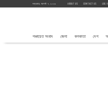
Skip
শুক্রবার, আগস্ট ৭, ২০২৬
ABOUT US
CONTACT US
LOG I
to
content
পঞ্চায়েত সংবাদ
জেলা
কলকাতা
দেশ
আ