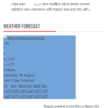
শেয়ার করুন ২০১৩ সালে সহকর্মীকে ধর্ষণের মামলায় তহেলকা
প্রতিষ্ঠাতা তরুণ তেজপালকে দোষী সাব্যস্ত করল বম্বে হাই কোর্ট।...
WEATHER FORECAST
+
30
°
C
H:
+
32°
L:
+
27°
Kolkata
Saturday, 08 August
See 7-Day Forecast
Fri
Sun
Mon
Tue
Wed
Thu
+
31°
+
33°
+
35°
+
34°
+
35°
+
35°
+
26°
+
27°
+
27°
+
28°
+
29°
+
29°
বীরভূমের দুবরাজপুর ব্লকের বিডিও-র বিরুদ্ধে যৌন