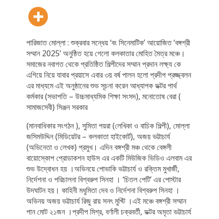
পারিজাত মোল্লা : শুক্রবার সন্ধেয় ‘বং সিনেমাটিক’ আয়োজিত ‘বঙ্গশ্রী
সম্মান 2025’ অনুষ্ঠিত হয়ে গেলো কলকাতার মোহিত মৈত্র মঞ্চে।
সমাজের নবাগত থেকে প্রতিষ্ঠিত শিল্পীদের সম্মান প্রদান লক্ষ্য কে
এগিয়ে নিয়ে যাবার প্রয়াসে এবার ৩য় বর্ষ পালন হলো প্রদীপ প্রজ্জ্বলন
এর মাধ্যমে এই অনুষ্ঠানের শুভ সূচনা করেন আধ্যাপক ডক্টর পার্থ
কর্মকার (সভাপতি – উচ্চমাধ্যমিক শিক্ষা সংসদ), মনোতোষ বেরা (
সামাজসেবী) সিঞ্জন সরকার
(মানবাধিকার সংগঠন ), সুমিতা পয়রা (লেখিকা ও বাচিক শিল্পী), মোল্লা
জসিমউদ্দিন (মিডিয়েটর – কলকাতা হাইকোর্ট), অজয় ভট্টাচার্য
(অভিনেতা ও লেখক) প্রমুখ। এদিন বঙ্গশ্রী মঞ্চ থেকে বেঙ্গলী
বায়োস্কোপ প্রোডাকশন হাউস এর একটি মিউজিক ভিডিও এলবাম এর
শুভ উদ্বোধন হয় ।অভিনয়ে পোভাকি ভট্টাচার্য ও রক্তিম মুখার্জী,
নির্দেশনা ও পরিচালনা বিশ্বরুপ সিনহা । ‘চিতল পেটি’ এর পোস্টার
উদঘাটন হয়। কাহিনী মধুমিতা দেব ও নির্দেশনা বিশ্বরুপ সিনহা ।
অভিনয় অজয় ভট্টাচার্য রিজু রায় সনৎ মুখ্টি ।এই মঞ্চে বঙ্গশ্রী সম্মান
পান মোট ২১জন ।প্রদীপ মিশ্র, বর্ণালী চক্রবর্তী, ডক্টর অমৃতা ভট্টাচার্য