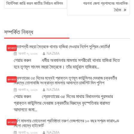
NAVIGATION
নির্দেশিকা জারি করল জাতীয় নির্বাচন কমিশন
পরগনা জেলা প্রশাসনের সাংবাদিক
বৈঠক
সম্পর্কিত নিবন্ধ
মমতাপন্থী মহুয়া মৈত্রকে থানায় হাজিরা দেওয়ার নির্দেশ সুপ্রিম কোর্টের!
কলকাতা
আগস্ট ৭, ২০২৬
NAZMA
শেয়ার করুন ধর্মীয় অবমাননার মামলায় সশরীরেই থানায় হাজিরা দিতে
হবে তৃণমূল সাংসদ মহুয়া মৈত্রকে। তাঁর ভার্চুয়াল হাজিরার...
গ্রেফতারের ৩৫ দিনের মধ্যেই প্রাক্তন তৃণমূল কাউন্সিলর দেবরাজ চক্রবর্তীর
কলকাতা
বিরুদ্ধে তোলাবাজি সংক্রান্ত মামলায় আদালতে চার্জশিট দিল পুলিশ
আগস্ট ৬, ২০২৬
NAZMA
শেয়ার করুন গ্রেফতারের ৩৫ দিনের মাথায় বিধাননগর পুরসভার
প্রাক্তন কাউন্সিলর দেবরাজ চক্রবর্তীর বিরুদ্ধে বৃহস্পতিবার বারাসত
আদালতে জমা...
ধর্ষণ মামলায় তোহেলকা প্রতিষ্ঠাতা তরুণ তেজপালের ১০ বছর সশ্রম কারাদণ্ড
কলকাতা
দিলো বোম্বে হাইকোর্ট
আগস্ট ৬, ২০২৬
NAZMA