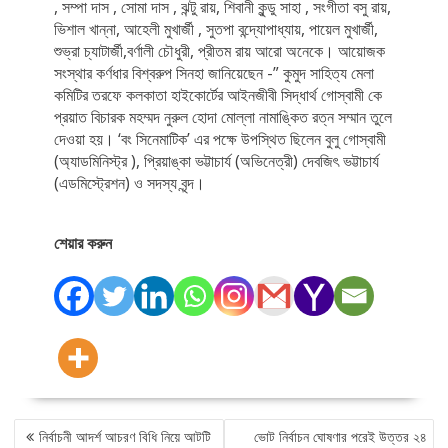
, সম্পা দাস , সোমা দাস , ঝন্টু রায়, শিবানী কুন্ডু সাহা , সংগীতা বসু রায়,
ভিশাল খান্না, আহেলী মুখার্জী , সুতপা বন্দ্যোপাধ্যায়, পায়েল মুখার্জী,
শুভ্রা চ্যাটার্জী,বর্ণালী চৌধুরী, প্রীতম রায় আরো অনেকে। আয়োজক
সংস্থার কর্ণধার বিশ্বরুপ সিনহা জানিয়েছেন -” কুমুদ সাহিত্য মেলা
কমিটির তরফে কলকাতা হাইকোর্টের আইনজীবী সিদ্ধার্থ গোস্বামী কে
প্রয়াত বিচারক মহম্মদ নুরুল হোদা মোল্লা নামাঙ্কিত রত্ন সম্মান তুলে
দেওয়া হয়। ‘বং সিনেমাটিক’ এর পক্ষে উপস্থিত ছিলেন বুলু গোস্বামী
(অ্যাডমিনিস্ট্র ), প্রিয়াঙ্কা ভট্টাচার্য (অভিনেত্রী) দেবজিৎ ভট্টাচার্য
(এডমিস্ট্রেশন) ও সদস্য বৃন্দ।
শেয়ার করুন
POST
নির্বাচনী আদর্শ আচরণ বিধি নিয়ে আটটি
ভোট নির্বাচন ঘোষণার পরেই উত্তর ২৪