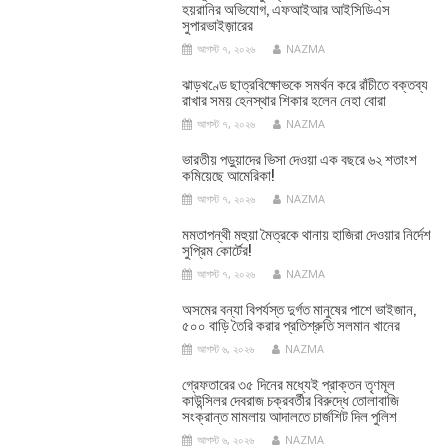
হয়রানির অভিযোগ, এফআইআর আইসিডিএস
সুপারভাইজ়ারের
আগস্ট ৭, ২০২৬
NAZMA
ঝাড়খণ্ডে ছাত্রবিক্ষোভকে সমর্থন করে রাঁচীতে বক্তব্য
রাখার সময় হেনস্থার শিকার হলেন নেহা বোরা
আগস্ট ৭, ২০২৬
NAZMA
ভারতীয় পড়ুয়াদের ভিসা দেওয়া এক বছরে ৬২ শতাংশ
কমিয়েছে আমেরিকা!
আগস্ট ৭, ২০২৬
NAZMA
মমতাপন্থী মহুয়া মৈত্রকে থানায় হাজিরা দেওয়ার নির্দেশ
সুপ্রিম কোর্টের!
আগস্ট ৭, ২০২৬
NAZMA
অসমের বন্যা বিপর্যস্ত দুর্গত মানুষের পাশে ভাইজান,
৫০০ বাড়ি তৈরি করার প্রতিশ্রুতি সলমান খানের
আগস্ট ৬, ২০২৬
NAZMA
গ্রেফতারের ৩৫ দিনের মধ্যেই প্রাক্তন তৃণমূল
কাউন্সিলর দেবরাজ চক্রবর্তীর বিরুদ্ধে তোলাবাজি
সংক্রান্ত মামলায় আদালতে চার্জশিট দিল পুলিশ
আগস্ট ৬, ২০২৬
NAZMA