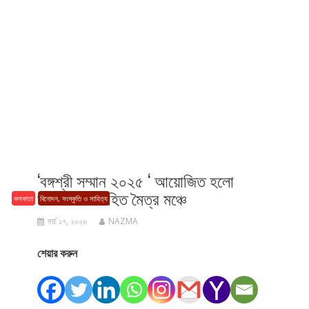
‘বঙ্গশ্রী সম্মান ২০২৫ ‘ আয়োজিত হলো
কলকাতার মোহিত মৈত্র মঞ্চে
কলকাতা
বিনোদন, সংস্কৃতি ও সাহিত্য
মার্চ ১৭, ২০২৬
NAZMA
শেয়ার করুন