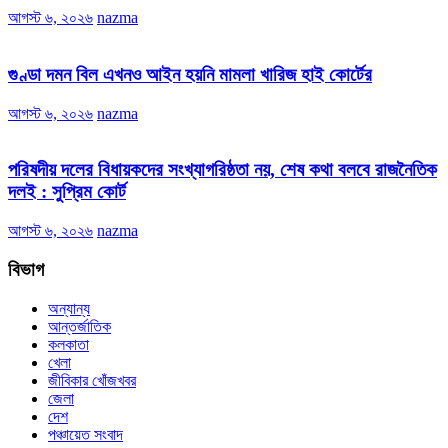
আগস্ট ৬, ২০২৬
nazma
গুণ্ডা দমন বিল এখনও আইন হয়নি মামলা খারিজ হাই কোর্টের
আগস্ট ৬, ২০২৬
nazma
পরিষদীয় দলের বিধায়কদের সংখ্যাগরিষ্ঠতা নয়, শেষ কথা বলবে রাজনৈতিক
দলই : সুপ্রিম কোর্ট
আগস্ট ৬, ২০২৬
nazma
বিভাগ
অন্যান্য
আন্তর্জাতিক
কলকাতা
খেলা
জীবিকার খোঁজখবর
জেলা
দেশ
পঞ্চায়েত সংবাদ