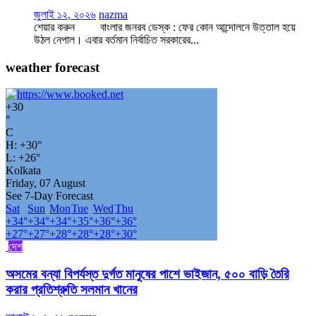
জুলাই ১২, ২০২৬
nazma
শেয়ার করুন বাংলার জনরব ডেস্ক : ফের কোন আন্দোলনে উত্তাল হয়ে
উঠল নেপাল। এবার বর্তমান নির্বাচিত সরকারের...
weather forecast
+
30
°
C
H:
+
30°
L:
+
26°
Kolkata
Friday, 07 August
See 7-Day Forecast
Sat
Sun
Mon
Tue
Wed
Thu
+
34°
+
34°
+
34°
+
35°
+
36°
+
36°
+
27°
+
27°
+
28°
+
28°
+
28°
+
30°
দেশ
অসমের বন্যা বিপর্যস্ত দুর্গত মানুষের পাশে ভাইজান, ৫০০ বাড়ি তৈরি
করার প্রতিশ্রুতি সলমান খানের