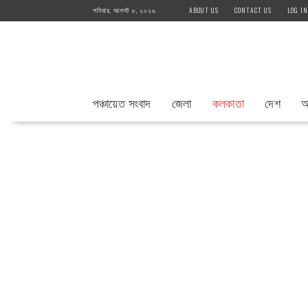
Skip
শনিবার, আগস্ট ৮, ২০২৬
ABOUT US
CONTACT US
LOG IN
to
content
পঞ্চায়েত সংবাদ
জেলা
কলকাতা
দেশ
আ