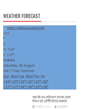
WEATHER FORECAST
+
31
°
C
H:
+
32°
L:
+
27°
Kolkata
Saturday, 08 August
See 7-Day Forecast
Sun
Mon
Tue
Wed
Thu
Fri
+
34°
+
35°
+
35°
+
35°
+
35°
+
30°
+
27°
+
27°
+
28°
+
28°
+
29°
+
28°
আর জি কর মেডিকেল কলেজ থেকে
উধাও দুই রোগী! ঘটনায় চাঞ্চল্য
আগস্ট ৮, ২০২৬
NAZMA