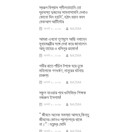
স্বরূপ বিশ্বাস শ্লীলতাহানি তো
দূরঅস্ত দুজনের সামনাসামনি দেখাও
কোনো দিন হয়নি’, হঠাৎ বয়ান বদল
মেকআপ আর্টিস্টের
আগস্ট ৮, ২০২৬
NAZMA
আমরা এখনো তৃণমূলে আছি নবান্নে
মুখ্যমন্ত্রীর সঙ্গে দেখা করে জানালেন
আবু তাহের ও খলিলুর রহমান!
আগস্ট ৮, ২০২৬
NAZMA
গভীর রাতে পাঁচিল টপকে ঘরে ঢুকে
মহিলাকে গণধর্ষণ, নানুরের ঘটনায়
চাঞ্চল্য
আগস্ট ৮, ২০২৬
NAZMA
স্কুল যাওয়ার পথে গুলিবিদ্ধ শিক্ষক
নজরুল ইসলাম!
আগস্ট ৮, ২০২৬
NAZMA
‘‘ জীবনে অনেক সমস্যা আসবে,কিন্তু
জীবনের কোনও প্রশ্নপত্র থাকে
না।’’ : নরেন্দ্র মোদি
আগস্ট ৮, ২০২৬
NAZMA