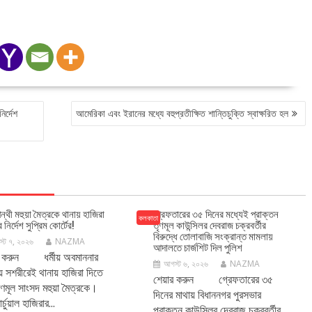
ির্দেশ
আমেরিকা এবং ইরানের মধ্যে বহুপ্রতীক্ষিত শান্তিচুক্তি স্বাক্ষরিত হল
্থী মহুয়া মৈত্রকে থানায় হাজিরা
গ্রেফতারের ৩৫ দিনের মধ্যেই প্রাক্তন
কলকাতা
 নির্দেশ সুপ্রিম কোর্টের!
তৃণমূল কাউন্সিলর দেবরাজ চক্রবর্তীর
বিরুদ্ধে তোলাবাজি সংক্রান্ত মামলায়
্ট ৭, ২০২৬
NAZMA
আদালতে চার্জশিট দিল পুলিশ
র করুন ধর্মীয় অবমাননার
আগস্ট ৬, ২০২৬
NAZMA
য় সশরীরেই থানায় হাজিরা দিতে
শেয়ার করুন গ্রেফতারের ৩৫
ৃণমূল সাংসদ মহুয়া মৈত্রকে।
দিনের মাথায় বিধাননগর পুরসভার
ার্চুয়াল হাজিরার...
প্রাক্তন কাউন্সিলর দেবরাজ চক্রবর্তীর