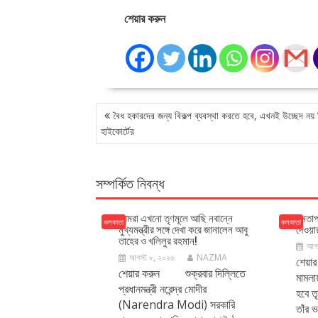
শেয়ার করুন
POST
বৈধ হকারদের জন্য বিকল্প ব্যবস্থা করতে হবে, এখনই উচ্ছেদ নয় ন
NAVIGATION
হাইকোর্টের
সম্পর্কিত নিবন্ধ
আমরা এখনো তৃণমূলে আছি নবান্নে
মমতাপন
কলকাতা
কলকাতা
মুখ্যমন্ত্রীর সঙ্গে দেখা করে জানালেন আবু
দেওয়ার
তাহের ও খলিলুর রহমান!
আগস
আগস্ট ৮, ২০২৬
NAZMA
শেয়া
শেয়ার করুন শুক্রবার দিল্লিতে
মামলা
প্রধানমন্ত্রী নরেন্দ্র মোদীর
হবে ত
(Narendra Modi) সরকারি
তাঁর ভ