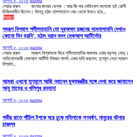
আগস্ট ৮, ২০২৬
nazma
শেয়ার করুন বাংলার জনরব ডেস্ক : আর জি কর মেডিকেল কলেজে দুই রোগী
চিকিৎসাধীন ছিলেন। কিন্তু হঠাৎ হাসপাতালে বেড থেকে উধাও হয়ে...
প্রচ্ছদ
স্বরূপ বিশ্বাস শ্লীলতাহানি তো দূরঅস্ত দুজনের সামনাসামনি দেখাও
কোনো দিন হয়নি’, হঠাৎ বয়ান বদল মেকআপ আর্টিস্টের
আগস্ট ৮, ২০২৬
nazma
শেয়ার করুন স্বরূপ বিশ্বাসকে ঘিরে শ্লীলতাহানির মামলায় এবার বড়সড় মোড়।
অভিযোগকারী মেকআপ আর্টিস্ট সিমরন পালই এবার দাবি করলেন, তৃণমূল নেতা স্বরূপ
বিশ্বাস...
আমরা এখনো তৃণমূলে আছি নবান্নে মুখ্যমন্ত্রীর সঙ্গে দেখা করে জানালেন
আবু তাহের ও খলিলুর রহমান!
আগস্ট ৮, ২০২৬
nazma
গভীর রাতে পাঁচিল টপকে ঘরে ঢুকে মহিলাকে গণধর্ষণ, নানুরের ঘটনায়
চাঞ্চল্য
আগস্ট ৮, ২০২৬
nazma