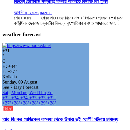
বিরুদ্ধে তোলাবাজি সংক্রান্ত মামলায় আদালতে চার্জশিট দিল পুলিশ
আগস্ট ৬, ২০২৬
nazma
শেয়ার করুন গ্রেফতারের ৩৫ দিনের মাথায় বিধাননগর পুরসভার প্রাক্তন
কাউন্সিলর দেবরাজ চক্রবর্তীর বিরুদ্ধে বৃহস্পতিবার বারাসত আদালতে জমা...
weather forecast
+
31
°
C
H:
+
34°
L:
+
27°
Kolkata
Sunday, 09 August
See 7-Day Forecast
Sat
Mon
Tue
Wed
Thu
Fri
+
32°
+
34°
+
34°
+
35°
+
35°
+
32°
+
27°
+
28°
+
28°
+
28°
+
29°
+
28°
প্রচ্ছদ
আর জি কর মেডিকেল কলেজ থেকে উধাও দুই রোগী! ঘটনায় চাঞ্চল্য