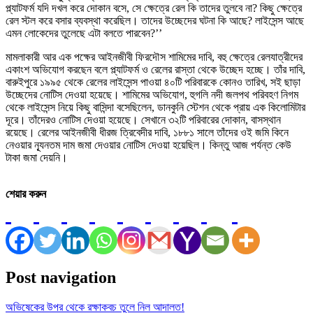
প্ল্যাটফর্ম যদি দখল করে দোকান বসে, সে ক্ষেত্রে রেল কি তাদের তুলবে না? কিছু ক্ষেত্রে
রেল স্টল করে বসার ব্যবস্থা করেছিল। তাদের উচ্ছেদের ঘটনা কি আছে? লাইসেন্স আছে
এমন লোকেদের তুলেছে এটা বলতে পারবেন?’’
মামলাকারী আর এক পক্ষের আইনজীবী ফিরদৌস শামিমের দাবি, বহু ক্ষেত্রে রেলযাত্রীদের
একাংশ অভিযোগ করছেন বলে প্ল্যাটফর্ম ও রেলের রাস্তা থেকে উচ্ছেদ হচ্ছে। তাঁর দাবি,
বারুইপুরে ১৯৯৫ থেকে রেলের লাইসেন্স পাওয়া ৪০টি পরিবারকে কোনও তারিখ, সই ছাড়া
উচ্ছেদের নোটিস দেওয়া হয়েছে। শামিমের অভিযোগ, হুগলি নদী জলপথ পরিবহণ নিগম
থেকে লাইসেন্স নিয়ে কিছু বাসিন্দা বসেছিলেন, ডানকুনি স্টেশন থেকে প্রায় এক কিলোমিটার
দূরে। তাঁদেরও নোটিস দেওয়া হয়েছে। সেখানে ৩২টি পরিবারের দোকান, বাসস্থান
রয়েছে। রেলের আইনজীবী ধীরজ ত্রিবেদীর দাবি, ১৮৮১ সালে তাঁদের ওই জমি কিনে
নেওয়ার ন্যূনতম দাম জমা দেওয়ার নোটিস দেওয়া হয়েছিল। কিন্তু আজ পর্যন্ত কেউ
টাকা জমা দেয়নি।
শেয়ার করুন
Post navigation
অভিষেকের উপর থেকে রক্ষাকবচ তুলে নিল আদালত!