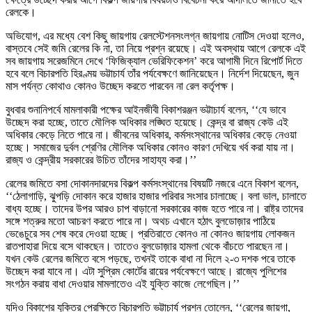
রেলকে।
অভিযোগ, এর মধ্যে বেশ কিছু জায়গায় রেলস্টেশনসংলগ্ন জায়গায় নোটিস দেওয়া হলেও,
বাস্তবে সেই জমি রেলের কি না, তা নিয়ে প্রশ্ন রয়েছে। এই অবস্থায় আগে রেলকে এই
সব জায়গায় সরেজমিনে দেখে ‘ফিজিক্যাল ভেরিফিকেশন’ করে আগামী দিনে রিপোর্ট দিতে
হবে বলে বিচারপতি হিরণ্ময় ভট্টাচার্য তাঁর পর্যবেক্ষণে জানিয়েছেন। নির্দেশ দিয়েছেন, জুন
মাস পর্যন্ত কোথাও কোনও উচ্ছেদ করতে পারবেন না রেল কর্তৃপক্ষ।
বুধবার শুনানিপর্বে মামলাকারী পক্ষের আইনজীবী বিকাশরঞ্জন ভট্টাচার্য বলেন, ‘‘যে ভাবে
উচ্ছেদ করা হচ্ছে, তাতে মৌলিক অধিকার লঙ্ঘিত হয়েছে। কেন্দ্র বা রাজ্য কেউ এই
অধিকার কেড়ে নিতে পারে না। জীবনের অধিকার, কর্মসংস্থানের অধিকার কেড়ে নেওয়া
হচ্ছে। সমাজের দুর্বল শ্রেণির মৌলিক অধিকার কোনও কারণ দেখিয়ে খর্ব করা যায় না।
রাজ্য ও কেন্দ্রীয় সরকারের উচিত তাঁদের সাহায্য করা।’’
রেলের জমিতে বসা দোকানদারদের বিকল্প কর্মসংস্থানের বিষয়টি নজরে এনে বিকাশ বলেন,
‘‘ঠেলাগাড়ি, ঝুপড়ি দোকান করে হাজার হাজার পরিবার সংসার চালাচ্ছে। বলা ভাল, চালাতে
বাধ্য হচ্ছে। তাদের উপর আরও চাপ বাড়ানো সরকারের কাজ হতে পারে না। রাষ্ট্র তাদের
সঙ্গে শত্রুর মতো আচরণ করতে পারে না। অথচ এখানে হঠাৎ বুলডোজ়ার পাঠিয়ে
ভেঙেচুরে সব শেষ করে দেওয়া হচ্ছে। প্রতিরাতে কোনও না কোনও জায়গায় লোকজন
রাতপাহারা দিয়ে বসে থাকছেন। তাতেও বুলডোজ়ার হামলা থেকে বাঁচতে পারছেন না।
যখন কেউ রেলের জমিতে বসে পড়ছে, তখনই তাকে বাধা না দিলে ২-৩ দশক পরে তাকে
উচ্ছেদ করা যাবে না। এটা সুপ্রিম কোর্টের রায়ের পর্যবেক্ষণে আছে। রাজ্যে পুলিশের
সংগঠন করায় বাধা দেওয়ার মামলাতেও এই যুক্তি কাজে লেগেছিল।’’
যদিও বিকাশের যুক্তির প্রেক্ষিতে বিচারপতি ভট্টাচার্য প্রশ্ন তোলেন, ‘‘রেলের জায়গা,