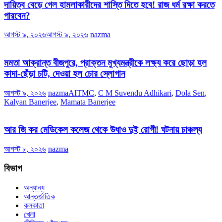
দায়িত্ব বেড়ে গেল হামলাকারীদের শাস্তি দিতে হবে! রাজ ধর্ম রক্ষা করতে
পারবেন?
আগস্ট ৯, ২০২৬
আগস্ট ৯, ২০২৬
nazma
মমতা আক্রান্ত বীজপুরে, প্রাক্তন মুখ্যমন্ত্রীকে লক্ষ্য করে ছোড়া হল
কাদা-ছেঁড়া চটি, দেওয়া হল চোর স্লোগান
আগস্ট ৯, ২০২৬
nazma
AITMC
,
C M Suvendu Adhikari
,
Dola Sen
,
Kalyan Banerjee
,
Mamata Banerjee
আর জি কর মেডিকেল কলেজ থেকে উধাও দুই রোগী! ঘটনায় চাঞ্চল্য
আগস্ট ৮, ২০২৬
nazma
বিভাগ
অন্যান্য
আন্তর্জাতিক
কলকাতা
খেলা