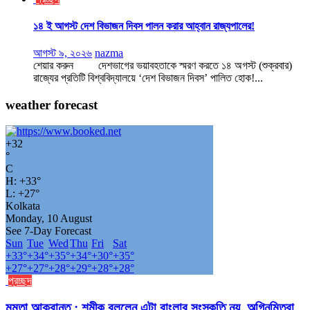
১৪ ই আগস্ট দেশ বিভাজন দিবস পালন করার আহ্বান রাজ্যপালের!
আগস্ট ৯, ২০২৬
nazma
শেয়ার করুন দেশভাগের ভয়াবহতাকে স্মরণ করতে ১৪ অগস্ট (শুক্রবার)
রাজ্যের প্রতিটি বিশ্ববিদ্যালয়ে ‘দেশ বিভাজন দিবস’ পালিত হোক!...
weather forecast
+
32
°
C
H:
+
33°
L:
+
27°
Kolkata
Monday, 10 August
See 7-Day Forecast
Sun
Tue
Wed
Thu
Fri
Sat
+
33°
+
34°
+
35°
+
34°
+
30°
+
35°
+
27°
+
27°
+
28°
+
29°
+
28°
+
28°
প্রচ্ছদ
মমতা আক্রান্ত : শমীক বললেন এটা বাংলার সংস্কৃতি নয়, অগ্নিমিত্রা