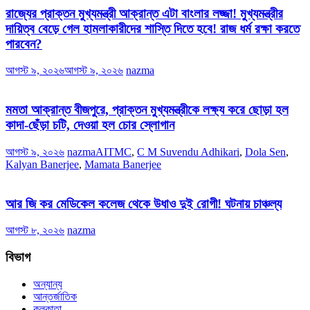
রাজ্যের প্রাক্তন মুখ্যমন্ত্রী আক্রান্ত এটা বাংলার লজ্জা! মুখ্যমন্ত্রীর
দায়িত্ব বেড়ে গেল হামলাকারীদের শাস্তি দিতে হবে! রাজ ধর্ম রক্ষা করতে
পারবেন?
আগস্ট ৯, ২০২৬
আগস্ট ৯, ২০২৬
nazma
মমতা আক্রান্ত বীজপুরে, প্রাক্তন মুখ্যমন্ত্রীকে লক্ষ্য করে ছোড়া হল
কাদা-ছেঁড়া চটি, দেওয়া হল চোর স্লোগান
আগস্ট ৯, ২০২৬
nazma
AITMC
,
C M Suvendu Adhikari
,
Dola Sen
,
Kalyan Banerjee
,
Mamata Banerjee
আর জি কর মেডিকেল কলেজ থেকে উধাও দুই রোগী! ঘটনায় চাঞ্চল্য
আগস্ট ৮, ২০২৬
nazma
বিভাগ
অন্যান্য
আন্তর্জাতিক
কলকাতা