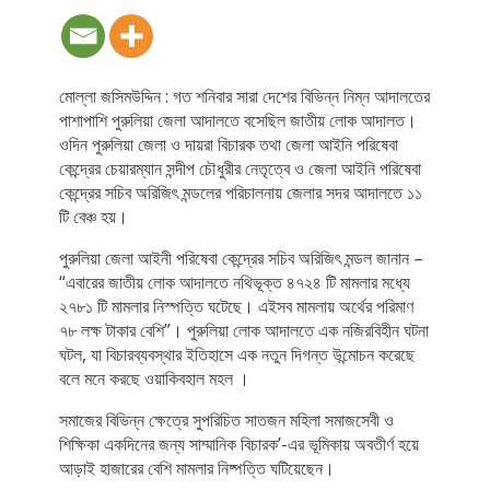
মোল্লা জসিমউদ্দিন : গত শনিবার সারা দেশের বিভিন্ন নিম্ন আদালতের
পাশাপাশি পুরুলিয়া জেলা আদালতে বসেছিল জাতীয় লোক আদালত।
ওদিন পুরুলিয়া জেলা ও দায়রা বিচারক তথা জেলা আইনি পরিষেবা
কেন্দ্রের চেয়ারম্যান সন্দীপ চৌধুরীর নেতৃত্বে ও জেলা আইনি পরিষেবা
কেন্দ্রের সচিব অরিজিৎ মন্ডলের পরিচালনায় জেলার সদর আদালতে ১১
টি বেঞ্চ হয়।
পুরুলিয়া জেলা আইনী পরিষেবা কেন্দ্রের সচিব অরিজিৎ মন্ডল জানান –
“এবারের জাতীয় লোক আদালতে নথিভূক্ত ৪৭২৪ টি মামলার মধ্যে
২৭৮১ টি মামলার নিস্পত্তি ঘটেছে। এইসব মামলায় অর্থের পরিমাণ
৭৮ লক্ষ টাকার বেশি”। পুরুলিয়া লোক আদালতে এক নজিরবিহীন ঘটনা
ঘটল, যা বিচারব্যবস্থার ইতিহাসে এক নতুন দিগন্ত উন্মোচন করেছে
বলে মনে করছে ওয়াকিবহাল মহল ।
সমাজের বিভিন্ন ক্ষেত্রে সুপরিচিত সাতজন মহিলা সমাজসেবী ও
শিক্ষিকা একদিনের জন্য সাম্মানিক বিচারক’-এর ভূমিকায় অবতীর্ণ হয়ে
আড়াই হাজারের বেশি মামলার নিষ্পত্তি ঘটিয়েছেন।