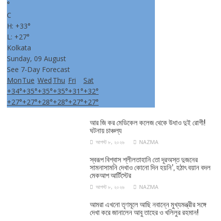
°
C
H:
+
33°
L:
+
27°
Kolkata
Sunday, 09 August
See 7-Day Forecast
Mon
Tue
Wed
Thu
Fri
Sat
+
34°
+
35°
+
35°
+
35°
+
31°
+
32°
+
27°
+
27°
+
28°
+
28°
+
27°
+
27°
আর জি কর মেডিকেল কলেজ থেকে উধাও দুই রোগী!
ঘটনায় চাঞ্চল্য
আগস্ট ৮, ২০২৬
NAZMA
স্বরূপ বিশ্বাস শ্লীলতাহানি তো দূরঅস্ত দুজনের
সামনাসামনি দেখাও কোনো দিন হয়নি’, হঠাৎ বয়ান বদল
মেকআপ আর্টিস্টের
আগস্ট ৮, ২০২৬
NAZMA
আমরা এখনো তৃণমূলে আছি নবান্নে মুখ্যমন্ত্রীর সঙ্গে
দেখা করে জানালেন আবু তাহের ও খলিলুর রহমান!