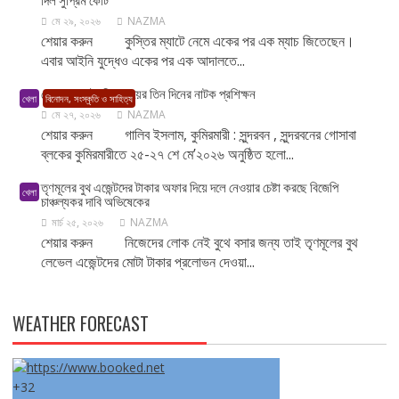
মে ২৯, ২০২৬
NAZMA
শেয়ার করুন কুস্তির ম্যাটে নেমে একের পর এক ম্যাচ জিতেছেন।
এবার আইনি যুদ্ধেও একের পর এক আদালতে...
গোলপাতা নাট্যবিদ্যালয়ের তিন দিনের নাটক প্রশিক্ষন
খেলা
বিনোদন, সংস্কৃতি ও সাহিত্য
মে ২৭, ২০২৬
NAZMA
শেয়ার করুন গালিব ইসলাম, কুমিরমারী : সুন্দরবন , সুন্দরবনের গোসাবা
ব্লকের কুমিরমারীতে ২৫-২৭ শে মে’২০২৬ অনুষ্ঠিত হলো...
তৃণমূলের বুথ এজেন্টদের টাকার অফার দিয়ে দলে নেওয়ার চেষ্টা করছে বিজেপি
খেলা
চাঞ্চল্যকর দাবি অভিষেকের
মার্চ ২৫, ২০২৬
NAZMA
শেয়ার করুন নিজেদের লোক নেই বুথে বসার জন্য তাই তৃণমূলের বুথ
লেভেল এজেন্টদের মোটা টাকার প্রলোভন দেওয়া...
WEATHER FORECAST
+
32