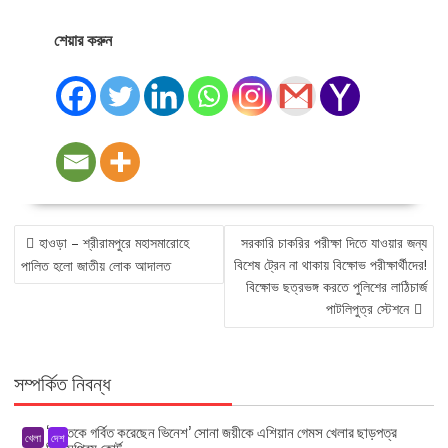
শেয়ার করুন
POST
হাওড়া – শ্রীরামপুরে মহাসমারোহে
সরকারি চাকরির পরীক্ষা দিতে যাওয়ার জন্য
NAVIGATION
বিশেষ ট্রেন না থাকায় বিক্ষোভ পরীক্ষার্থীদের!
পালিত হলো জাতীয় লোক আদালত
বিক্ষোভ ছত্রভঙ্গ করতে পুলিশের লাঠিচার্জ
পাটলিপুত্র স্টেশনে
সম্পর্কিত নিবন্ধ
‘ভারতকে গর্বিত করেছেন ভিনেশ’ সোনা জয়ীকে এশিয়ান গেমস খেলার ছাড়পত্র
খেলা
দেশ
দিল সুপ্রিম কোর্ট