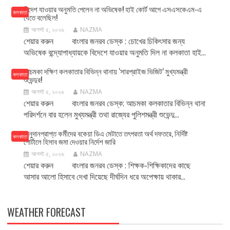
বিদেশ যাওয়ার অনুমতি পেলেন না অভিষেক! হাই কোর্ট আগে এসএসকেএম-এ
কলকাতা
যেতে বলেছিল!
আগস্ট ৫, ২০২৬
NAZMA
শেয়ার করুন বাংলার জনরব ডেস্ক : চোখের চিকিৎসার জন্য
অভিষেক বন্দ্যোপাধ্যায়কে বিদেশে যাওয়ার অনুমতি দিল না কলকাতা হাই...
আচমকা দক্ষিণ কলকাতার বিভিন্ন থানায় ‘সারপ্রাইজ ভিজিট’ মুখ্যমন্ত্রী
কলকাতা
শুভেন্দুর!
আগস্ট ৫, ২০২৬
NAZMA
শেয়ার করুন বাংলার জনরব ডেস্ক: আচমকা কলকাতার বিভিন্ন থানা
পরিদর্শনে বার হলেন মুখ্যমন্ত্রী তথা রাজ্যের পুলিশমন্ত্রী শুভেন্দু...
অনুদানপ্রাপ্ত কর্মীদের বকেয়া ডিএ মেটাতে তৎপরতা অর্থ দফতরে, নির্দিষ্ট
কলকাতা
পোর্টালে হিসাব জমা দেওয়ার নির্দেশ জারি
আগস্ট ৫, ২০২৬
NAZMA
শেয়ার করুন বাংলার জনরব ডেস্ক : শিক্ষক-শিক্ষিকাদের কাছে
আসার আলো হিসাবে দেখা দিয়েছে দীর্ঘদিন ধরে অপেক্ষায় থাকার...
WEATHER FORECAST