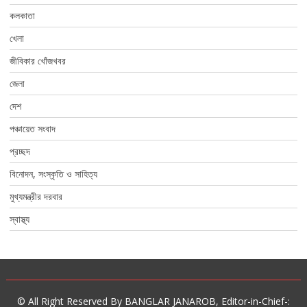
কলকাতা
খেলা
জীবিকার খোঁজখবর
জেলা
দেশ
পঞ্চায়েত সংবাদ
প্রচ্ছদ
বিনোদন, সংস্কৃতি ও সাহিত্য
মুখ্যমন্ত্রীর দরবার
স্বাস্থ্য
© All Right Reserved By BANGLAR JANAROB, Editor-in-Chief-: