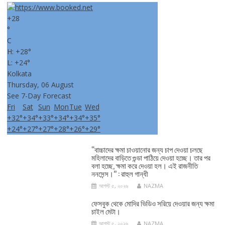
+
28
°
C
H:
+
28°
L:
+
24°
Kolkata
Thursday, 06 August
See 7-Day Forecast
Fri
Sat
Sun
Mon
Tue
Wed
+
32°
+
34°
+
33°
+
34°
+
34°
+
35°
+
24°
+
27°
+
27°
+
28°
+
26°
+
29°
‘‘বাচ্চাদের ক্ষমা চাওয়ানোর জন্য চাপ দেওয়া চলছে
মহিলাদের বাড়িতে গুন্ডা পাঠিয়ে দেওয়া হচ্ছে। তার পর
বলা হচ্ছে, ক্ষমা করে দেওয়া হল। এই রাজনীতি
ননসেন্স।’’ : রাহুল গান্ধী
আগস্ট ৫, ২০২৬
NAZMA
ফেসবুক থেকে মোদির ভিডিও সরিয়ে দেওয়ার জন্য ক্ষমা
চাইল মেটা।
আগস্ট ৫, ২০২৬
NAZMA