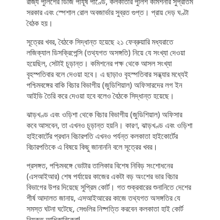
রাজ্য পুলিশের ডিজি পীযূষ পাণ্ডে, কলকাতার পুলিশ কমিশনার সুপ্রতিম
সরকার এবং স্পেশাল রোল অবজার্ভার সুব্রত গুপ্ত। প্রায় দেড় ঘণ্টা
বৈঠক হয়।
সূত্রের খবর, বৈঠকে সিদ্ধান্ত হয়েছে ২১ ফেব্রুয়ারি মধ্যরাতে
লজিক্যাল ডিসক্রিপেন্সি (তথ্যগত অসঙ্গতি) নিয়ে যে সংখ্যা দেওয়া
হয়েছিল, সেটাই চূড়ান্ত। কমিশনের পক্ষ থেকে আসল সংখ্যা
বৃহস্পতিবার বলে দেওয়া হবে। এ ছাড়াও বৃহস্পতিবার সন্ধ্যার মধ্যেই
পশ্চিমবঙ্গের বাকি বিচার বিভাগীয় (জুডিশিয়াল) অফিসারদের লগ ইন
আইডি তৈরি করে দেওয়া হবে বলেও বৈঠকে সিদ্ধান্ত হয়েছে।
ঝাড়খণ্ড এবং ওড়িশা থেকে বিচার বিভাগীয় (জুডিশিয়াল) অফিসার
কবে আসবেন, তা এখনও চূড়ান্ত হয়নি। কারণ, ঝাড়খণ্ড এবং ওড়িশা
হাইকোর্টের প্রধান বিচারপতি এখনও পর্যন্ত কলকাতা হাইকোর্টের
বিচারপতিকে এ বিষয়ে কিছু জানাননি বলে সূত্রের খবর।
প্রসঙ্গত, পশ্চিমবঙ্গে ভোটার তালিকার বিশেষ নিবিড় সংশোধনের
(এসআইআর) শেষ পর্যায়ের কাজের একটা বড় অংশের ভার বিচার
বিভাগের উপর দিয়েছে সুপ্রিম কোর্ট। গত শুক্রবারের শুনানিতে দেশের
শীর্ষ আদালত জানায়, এসআইআরের কাজে তথ্যগত অসঙ্গতির যে
সমস্ত ঘটনা ঘটেছে, সেগুলির নিষ্পত্তি করবেন কলকাতা হাই কোর্ট
নিযুক্ত আধিকারিকেরা!