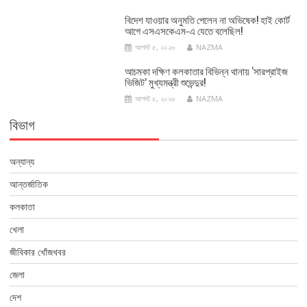
বিদেশ যাওয়ার অনুমতি পেলেন না অভিষেক! হাই কোর্ট
আগে এসএসকেএম-এ যেতে বলেছিল!
আগস্ট ৫, ২০২৬
NAZMA
আচমকা দক্ষিণ কলকাতার বিভিন্ন থানায় ‘সারপ্রাইজ
ভিজিট’ মুখ্যমন্ত্রী শুভেন্দুর!
আগস্ট ৫, ২০২৬
NAZMA
বিভাগ
অন্যান্য
আন্তর্জাতিক
কলকাতা
খেলা
জীবিকার খোঁজখবর
জেলা
দেশ