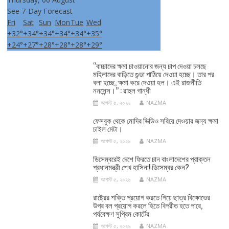
See 7-Day Forecast
Fri
Sat
Sun
Mon
Tue
Wed
+
32°
+
34°
+
34°
+
34°
+
34°
+
35°
+
24°
+
27°
+
28°
+
28°
+
28°
+
29°
‘‘বাচ্চাদের ক্ষমা চাওয়ানোর জন্য চাপ দেওয়া চলছে
মহিলাদের বাড়িতে গুন্ডা পাঠিয়ে দেওয়া হচ্ছে। তার পর
বলা হচ্ছে, ক্ষমা করে দেওয়া হল। এই রাজনীতি
ননসেন্স।’’ : রাহুল গান্ধী
আগস্ট ৫, ২০২৬
NAZMA
ফেসবুক থেকে মোদির ভিডিও সরিয়ে দেওয়ার জন্য ক্ষমা
চাইল মেটা।
আগস্ট ৫, ২০২৬
NAZMA
ডিসেম্বরেই দেশে ফিরতে চান বাংলাদেশের প্রাক্তন
প্রধানমন্ত্রী শেখ হাসিনা! ডিসেম্বর কেন?
আগস্ট ৫, ২০২৬
NAZMA
রাষ্ট্রের শক্তি প্রয়োগ করতে গিয়ে ছাত্র বিক্ষোভের
উপর বল প্রয়োগ করলে হিতে বিপরীত হতে পারে,
পর্যবেক্ষণ সুপ্রিম কোর্টের
আগস্ট ৫, ২০২৬
NAZMA