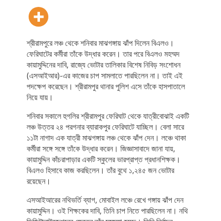
শ্রীরামপুরে লঞ্চ থেকে শনিবার মাঝগঙ্গায় ঝাঁপ দিলেন বিএলও।
ফেরিঘাটের কর্মীরা তাঁকে উদ্ধার করেন। তার পরে বিএলও মহম্মদ
কায়ামুদ্দিনের দাবি, রাজ্যে ভোটার তালিকার বিশেষ নিবিড় সংশোধন
(এসআইআর)-এর কাজের চাপ সামলাতে পারছিলেন না। তাই এই
পদক্ষেপ করেছেন। শ্রীরামপুর থানার পুলিশ এসে তাঁকে হাসপাতালে
নিয়ে যায়।
শনিবার সকালে হুগলির শ্রীরামপুর ফেরিঘাট থেকে যাত্রীবোঝাই একটি
লঞ্চ উত্তর ২৪ পরগনার ব্যারাকপুর ফেরিঘাটে যাচ্ছিল। বেলা সারে
১১টা নাগাদ এক যাত্রী মাঝগঙ্গায় লঞ্চ থেকে ঝাঁপ দেন। লঞ্চে থাকা
কর্মীরা সঙ্গে সঙ্গে তাঁকে উদ্ধার করেন। জিজ্ঞাসাবাদে জানা যায়,
কায়ামুদ্দিন কাঁচরাপাড়ার একটি স্কুলের ভারপ্রাপ্ত প্রধানশিক্ষক।
বিএলও হিসাবে কাজ করছিলেন। তাঁর বুথে ১,২৪৫ জন ভোটার
রয়েছেন।
এসআইআরের নথিভর্তি ব্যাগ, মোবাইল লঞ্চে রেখে গঙ্গায় ঝাঁপ দেন
কায়ামুদ্দিন। ওই শিক্ষকের দাবি, তিনি চাপ নিতে পারছিলেন না। নথি