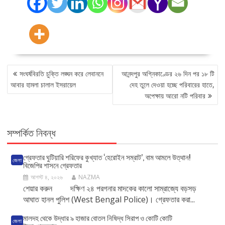
POST
সংঘর্ষবিরতি চুক্তি লঙ্ঘন করে লেবাননে
আনন্দপুর অগ্নিকাণ্ডের ২৬ দিন পর ১৮ টি
NAVIGATION
আবার হামলা চালাল ইসরায়েল
দেহ তুলে দেওয়া হচ্ছে পরিবারের হাতে,
অপেক্ষায় আরো নটি পরিবার
সম্পর্কিত নিবন্ধ
গ্রেফতার ঘুটিয়ারি শরিফের কুখ্যাত ‘হেরোইন সম্রাট’, বাম আমলে উত্থান!
জেলা
বিজেপির শাসনে গ্রেফতার
আগস্ট ৪, ২০২৬
NAZMA
শেয়ার করুন দক্ষিণ ২৪ পরগনার মাদকের কালো সাম্রাজ্যে বড়সড়
আঘাত হানল পুলিশ (West Bengal Police)। গ্রেফতার করা...
মালদহ থেকে উদ্ধার ৯ হাজার বোতল নিষিদ্ধ সিরাপ ও কোটি কোটি
জেলা