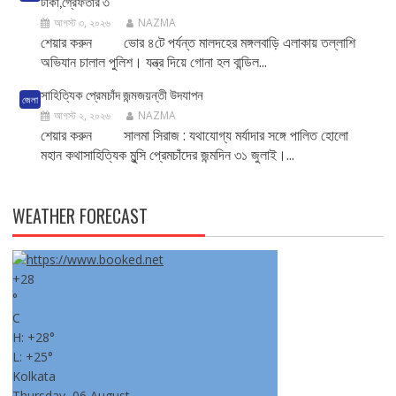
টাকা,গ্রেফতার ৩
আগস্ট ৩, ২০২৬
NAZMA
শেয়ার করুন ভোর ৪টে পর্যন্ত মালদহের মঙ্গলবাড়ি এলাকায় তল্লাশি
অভিযান চালাল পুলিশ। যন্ত্র দিয়ে গোনা হল বান্ডিল...
সাহিত্যিক প্রেমচাঁদ জন্মজয়ন্তী উদযাপন
জেলা
আগস্ট ২, ২০২৬
NAZMA
শেয়ার করুন সালমা সিরাজ : যথাযোগ্য মর্যাদার সঙ্গে পালিত হোলো
মহান কথাসাহিত্যিক মু্ন্সি প্রেমচাঁদের জন্মদিন ৩১ জুলাই।...
WEATHER FORECAST
+
28
°
C
H:
+
28°
L:
+
25°
Kolkata
Thursday, 06 August