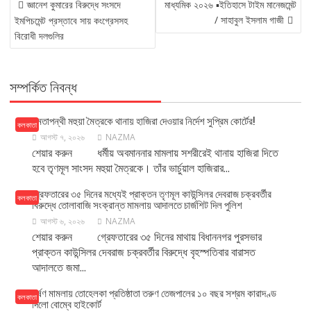
জ্ঞানেশ কুমারের বিরুদ্ধে সংসদে
মাধ্যমিক ২০২৬ ▪️ইতিহাসে টাইম মানেজমেন্ট
NAVIGATION
/ সাহাবুল ইসলাম গাজী
ইমপিচমেন্ট প্রস্তাবে সায় কংগ্রেসসহ
বিরোধী দলগুলির
সম্পর্কিত নিবন্ধ
মমতাপন্থী মহুয়া মৈত্রকে থানায় হাজিরা দেওয়ার নির্দেশ সুপ্রিম কোর্টের!
কলকাতা
আগস্ট ৭, ২০২৬
NAZMA
শেয়ার করুন ধর্মীয় অবমাননার মামলায় সশরীরেই থানায় হাজিরা দিতে
হবে তৃণমূল সাংসদ মহুয়া মৈত্রকে। তাঁর ভার্চুয়াল হাজিরার...
গ্রেফতারের ৩৫ দিনের মধ্যেই প্রাক্তন তৃণমূল কাউন্সিলর দেবরাজ চক্রবর্তীর
কলকাতা
বিরুদ্ধে তোলাবাজি সংক্রান্ত মামলায় আদালতে চার্জশিট দিল পুলিশ
আগস্ট ৬, ২০২৬
NAZMA
শেয়ার করুন গ্রেফতারের ৩৫ দিনের মাথায় বিধাননগর পুরসভার
প্রাক্তন কাউন্সিলর দেবরাজ চক্রবর্তীর বিরুদ্ধে বৃহস্পতিবার বারাসত
আদালতে জমা...
ধর্ষণ মামলায় তোহেলকা প্রতিষ্ঠাতা তরুণ তেজপালের ১০ বছর সশ্রম কারাদণ্ড
কলকাতা
দিলো বোম্বে হাইকোর্ট