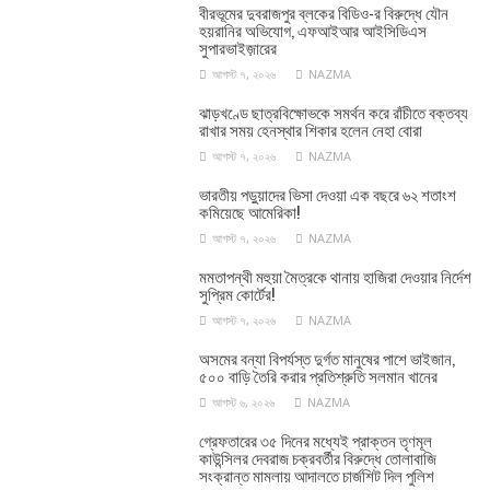
বীরভূমের দুবরাজপুর ব্লকের বিডিও-র বিরুদ্ধে যৌন
হয়রানির অভিযোগ, এফআইআর আইসিডিএস
সুপারভাইজ়ারের
আগস্ট ৭, ২০২৬
NAZMA
ঝাড়খণ্ডে ছাত্রবিক্ষোভকে সমর্থন করে রাঁচীতে বক্তব্য
রাখার সময় হেনস্থার শিকার হলেন নেহা বোরা
আগস্ট ৭, ২০২৬
NAZMA
ভারতীয় পড়ুয়াদের ভিসা দেওয়া এক বছরে ৬২ শতাংশ
কমিয়েছে আমেরিকা!
আগস্ট ৭, ২০২৬
NAZMA
মমতাপন্থী মহুয়া মৈত্রকে থানায় হাজিরা দেওয়ার নির্দেশ
সুপ্রিম কোর্টের!
আগস্ট ৭, ২০২৬
NAZMA
অসমের বন্যা বিপর্যস্ত দুর্গত মানুষের পাশে ভাইজান,
৫০০ বাড়ি তৈরি করার প্রতিশ্রুতি সলমান খানের
আগস্ট ৬, ২০২৬
NAZMA
গ্রেফতারের ৩৫ দিনের মধ্যেই প্রাক্তন তৃণমূল
কাউন্সিলর দেবরাজ চক্রবর্তীর বিরুদ্ধে তোলাবাজি
সংক্রান্ত মামলায় আদালতে চার্জশিট দিল পুলিশ