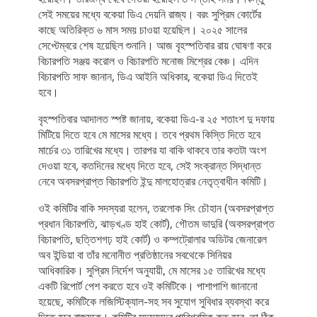
সেই সময়ের মধ্যে বকেয়া ডিএ দেয়নি রাজ্য। বরং সুপ্রিম কোর্টের
কাছে অতিরিক্ত ৬ মাস সময় চাওয়া হয়েছিল। ২০২৫ সালের
সেপ্টেম্বরে শেষ হয়েছিল শুনানি। আজ বৃহস্পতিবার রায় ঘোষণা করে
বিচারপতি সঞ্জয় করোল ও বিচারপতি মনোজ মিশ্রের বেঞ্চ। এদিন
বিচারপতি সাফ জানান, ডিএ আইনি অধিকার, বকেয়া ডিএ দিতেই
হবে।
বৃহস্পতিবার আদালত স্পষ্ট জানায়, বকেয়া ডিএ-র ২৫ শতাংশ দু দফায়
মিটিয়ে দিতে হবে মে মাসের মধ্যে। তবে প্রথম কিস্তি দিতে হবে
মার্চের ৩১ তারিখের মধ্যে। তারপর যা বাকি থাকবে তার কতটা অংশ
দেওয়া হবে, কতদিনের মধ্যে দিতে হবে, সেই সংক্রান্ত সিদ্ধান্ত
নেবে অবসরপ্রাপ্ত বিচারপতি ইন্দু মালহোত্রার নেতৃত্বাধীন কমিটি।
ওই কমিটির বাকি সদস্যরা হলেন, তরলোক সিং চৌহান (অবসরপ্রাপ্ত
প্রধান বিচারপতি, ঝাড়খণ্ড হাই কোর্ট), গৌতম ভাদুরি (অবসরপ্রাপ্ত
বিচারপতি, ছত্তিশগঢ় হাই কোর্ট) ও কম্পট্রোলার অডিটর জেনারেল
অব ইন্ডিয়া বা তাঁর মনোনীত প্রতিষ্ঠানের সবথেকে সিনিয়র
আধিকারিক। সুপ্রিম নির্দেশ অনুযায়ী, মে মাসের ১৫ তারিখের মধ্যে
একটি রিপোর্ট পেশ করতে হবে ওই কমিটিকে। পাশাপাশি জানানো
হয়েছে, কমিটিকে লজিস্টিক্যাল-সহ সব সুযোগ সুবিধার ব্যবস্থা করে