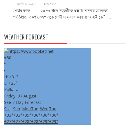
আগস্ট ৬, ২০২৬
NAZMA
শেয়ার করুন ২০১৩ সালে সহকর্মীকে ধর্ষণের মামলায় তহেলকা
প্রতিষ্ঠাতা তরুণ তেজপালকে দোষী সাব্যস্ত করল বম্বে হাই কোর্ট।...
WEATHER FORECAST
+
30
°
C
H:
+
31°
L:
+
26°
Kolkata
Friday, 07 August
See 7-Day Forecast
Sat
Sun
Mon
Tue
Wed
Thu
+
33°
+
33°
+
35°
+
36°
+
36°
+
36°
+
27°
+
27°
+
28°
+
28°
+
29°
+
29°