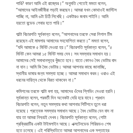
পারি? কারণ আমি এই রাজ্যের।” অনুমতি পেতেই মমতা বলেন,
”আমাদের আইনজীবীরা লড়াই করছেন। আমরা যখন কোথাওই জাস্টিস
পাচ্ছি না, আমি ৬টা চিঠি লিখেছি। একটারও জবাব পাইনি। আমি
হয়তো বন্ডেড লেবার হতে পারি।”
পাল্টা বিচারপতি সূর্যকান্ত বলেন, ”আপনাদের তরফে সেরা লিগাল টিম
রয়েছেন এই মামলায় আমাদের সহযোগিতা করতে।” মমতা বলেন,
”যদি আমাকে ৫ মিনিট দেওয়া হয়।” বিচারপতি সূর্যকান্ত বলেন, ”৫
মিনিট কেন আমরা ১৫ মিনিট সময় দেব। সব সমস‍্যার সমাধান হয়।
আমাদের সেই সমাধানসূত্র খুঁজতে হবে। যাতে কোনও বৈধ ভোটার বাদ
না যান। আমি কি বৈধ ভোটার। আমরা আপনার কাছে জানাচ্ছি,
স্থানীয় ভাষার জন‍্য সমস‍্যা হচ্ছে। আমরা সমাধান করব। ওরাও এই
ধরনের দায়িত্ব থেকে বিরত থাকবেন না।”
কমিশনের তরফে পাল্টা বলা হয়, আমাদের ওঁদের প্লিডিং দেওয়া হয়নি।
সূর্যকান্ত বলেন, পরবর্তী দিন অনেকটা দেরি হয়ে যাবে। প্রধান
বিচারপতি বলেন, নতুন সমস্যার কথা আপনার পিটিশনে তুলে ধরা
হয়েছে। প্রত্যেক সমস্যার সমাধান আছে। বৈধ ভোটার যেন বাদ না
যায় তা আমরা নিশ্চয়ই দেখব। বিচারপতি সূর্যকান্ত বলেন, গোটা
প্রক্রিয়াটির একটা টাইমলাইন আছে। এক্সটেনডেড পিরিয়ডও শেষ
হতে চলেছে। এই পরিস্থিতিতে আমরা আপনাদের এক সপ্তাহের