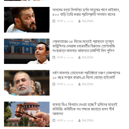
অসমের বন্যা বিপর্যস্ত দুর্গত মানুষের পাশে ভাইজান,
৫০০ বাড়ি তৈরি করার প্রতিশ্রুতি সলমান খানের
আগস্ট ৬, ২০২৬
NAZMA
গ্রেফতারের ৩৫ দিনের মধ্যেই প্রাক্তন তৃণমূল
কাউন্সিলর দেবরাজ চক্রবর্তীর বিরুদ্ধে তোলাবাজি
সংক্রান্ত মামলায় আদালতে চার্জশিট দিল পুলিশ
আগস্ট ৬, ২০২৬
NAZMA
ধর্ষণ মামলায় তোহেলকা প্রতিষ্ঠাতা তরুণ তেজপালের
১০ বছর সশ্রম কারাদণ্ড দিলো বোম্বে হাইকোর্ট
আগস্ট ৬, ২০২৬
NAZMA
বকেয়া ডিএ কিভাবে দেওয়া হচ্ছে? দুদিনের মধ্যেই
মনিটরিং কমিটিকে সব পক্ষকে জানাতে বলল শীর্ষ
আদালত
আগস্ট ৬, ২০২৬
NAZMA