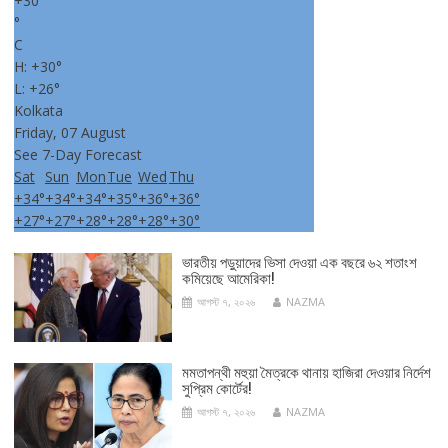
+
30
°
C
H:
+
30°
L:
+
26°
Kolkata
Friday, 07 August
See 7-Day Forecast
Sat
Sun
Mon
Tue
Wed
Thu
+
34°
+
34°
+
34°
+
35°
+
36°
+
36°
+
27°
+
27°
+
28°
+
28°
+
28°
+
30°
ভারতীয় পড়ুয়াদের ভিসা দেওয়া এক বছরে ৬২ শতাংশ
কমিয়েছে আমেরিকা!
আগস্ট ৭, ২০২৬
NAZMA
মমতাপন্থী মহুয়া মৈত্রকে থানায় হাজিরা দেওয়ার নির্দেশ
সুপ্রিম কোর্টের!
আগস্ট ৭, ২০২৬
NAZMA