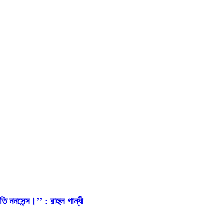
ি ননসেন্স।’’ : রাহুল গান্ধী