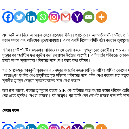
এস আই আর নিয়ে আতঙ্কে জেরে রাজ্যের বিভিন্ন প্রান্তে যে আত্মঘাতীর ঘটনা ঘটছে তা নিয়
করেন মমতা এবং অভিষেক বন্দ্যোপাধ্যায়। এবার একটি বিশেষ কমিটি গঠন করলেন তৃণমূলে
শনিবার মোট পাঁচটি স্বজনহারা পরিবারের সঙ্গে দেখা করবেন তৃণমূল নেতানেত্রীরা। গ
মৃত্যুর পর ‘জাস্টিস ফর প্রদীপ কর’ স্লোগান উঠেছে আগেই। এদিন তাঁর পরিবারের লোকজনের
চারটে নাগাদ স্বজনহারা পরিবারের সঙ্গে দেখা করার কথা তাঁদের।
গত ৩ নভেম্বর ডানকুনি পুরসভার ২০ নম্বর ওয়ার্ডের নজরুলপল্লির বাসিন্দা হাসিনা বেগমের 
‘আতঙ্কে’ হুগলির শেওড়াফুলিতে মৃত মহিলার পরিবারের সঙ্গে এদিন দেখা করবেন জয়া দত্ত-স
স্থানীয় তৃণমূল নেতৃত্ব স্বজনহারাদের সঙ্গে দেখা করবেন।
বলে রাখা ভালো, বারবার তৃণমূলের তরফে SIR-কে হাতিয়ার করে বাংলায় ভয়ের পরিবেশ তৈরির
ঘেরাওয়ের হুমকিও দেওয়া হয়েছে। তা সত্ত্বেও প্রাণহানি যেন লেগেই রয়েছে বলে দাবি শা
শেয়ার করুন