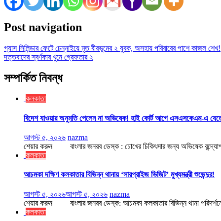
Post navigation
গ্যাস সিলিন্ডার ফেটে চেন্নাইয়ে মৃত বীরভূমের ২ যুবক, অসহায় পরিবারের পাশে কাজল শেখ!
দত্তবাদের স্বর্ণকার খুনে গ্রেফতার ২
সম্পর্কিত নিবন্ধ
কলকাতা
বিদেশ যাওয়ার অনুমতি পেলেন না অভিষেক! হাই কোর্ট আগে এসএসকেএম-এ যেত
আগস্ট ৫, ২০২৬
nazma
শেয়ার করুন বাংলার জনরব ডেস্ক : চোখের চিকিৎসার জন্য অভিষেক বন্দ্যোপাধ
কলকাতা
আচমকা দক্ষিণ কলকাতার বিভিন্ন থানায় ‘সারপ্রাইজ ভিজিট’ মুখ্যমন্ত্রী শুভেন্দুর!
আগস্ট ৫, ২০২৬
আগস্ট ৫, ২০২৬
nazma
শেয়ার করুন বাংলার জনরব ডেস্ক: আচমকা কলকাতার বিভিন্ন থানা পরিদর্শনে বার হলেন
কলকাতা