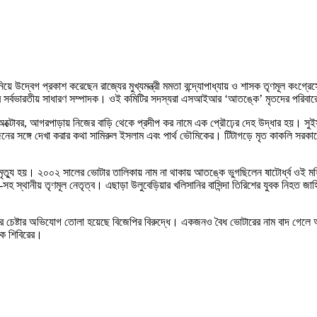
ে উদ্বেগ প্রকাশ করেছেন রাজ্যের মুখ্যমন্ত্রী মমতা বন্দ্যোপাধ্যায় ও শাসক তৃণমূল কংগ্র
র সর্বভারতীয় সাধারণ সম্পাদক। ওই কমিটির সদস্যরা এসআইআর ‘আতঙ্কে’ মৃতদের পরিবারের
ত ২৮ অক্টোবর, আগরপাড়ায় নিজের বাড়ি থেকে প্রদীপ কর নামে এক প্রৌঢ়ের দেহ উদ্ধার
 সঙ্গে দেখা করার কথা সামিরুল ইসলাম এবং পার্থ ভৌমিকের। টিটাগড়ে মৃত কাকলি সরকারের প
মৃত্যু হয়। ২০০২ সালের ভোটার তালিকায় নাম না থাকায় আতঙ্কে ভুগছিলেন ষাটোর্ধ্ব ওই মহিলা।
হ স্থানীয় তৃণমূল নেতৃত্ব। এছাড়া উলুবেড়িয়ার খলিসানির বাসিন্দা তিরিশের যুবক নিহত জাহ
 চেষ্টার অভিযোগ তোলা হয়েছে বিজেপির বিরুদ্ধে। একজনও বৈধ ভোটারের নাম বাদ গেলে আন্দো
সক শিবিরের।