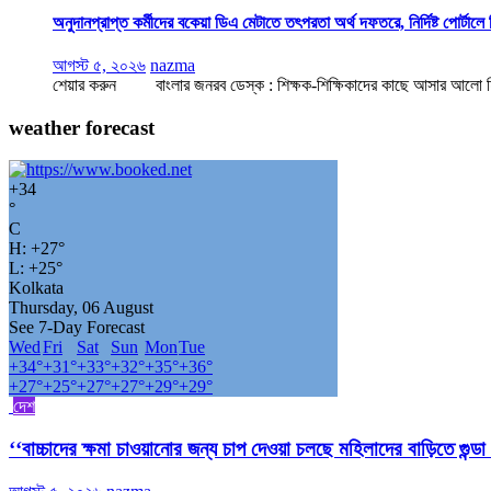
অনুদানপ্রাপ্ত কর্মীদের বকেয়া ডিএ মেটাতে তৎপরতা অর্থ দফতরে, নির্দিষ্ট পোর্টালে
আগস্ট ৫, ২০২৬
nazma
শেয়ার করুন বাংলার জনরব ডেস্ক : শিক্ষক-শিক্ষিকাদের কাছে আসার আলো হিসাবে 
weather forecast
+
34
°
C
H:
+
27°
L:
+
25°
Kolkata
Thursday, 06 August
See 7-Day Forecast
Wed
Fri
Sat
Sun
Mon
Tue
+
34°
+
31°
+
33°
+
32°
+
35°
+
36°
+
27°
+
25°
+
27°
+
27°
+
29°
+
29°
দেশ
‘‘বাচ্চাদের ক্ষমা চাওয়ানোর জন্য চাপ দেওয়া চলছে মহিলাদের বাড়িতে গুন্