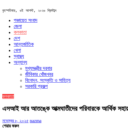
বৃহস্পতিবার, ৬ই আগস্ট, ২০২৬ খ্রিস্টাব্দ
পঞ্চায়েত সংবাদ
জেলা
কলকাতা
দেশ
আন্তর্জাতিক
খেলা
স্বাস্থ্য
অন্যান্য
মুখ্যমন্ত্রীর দরবার
জীবিকার খোঁজখবর
বিনোদন, সংস্কৃতি ও সাহিত্য
সরকারি প্রকল্প
কলকাতা
এসআই আর আতঙ্কে আত্মঘাতীদের পরিবারকে আর্থিক সহায়
নভেম্বর ৮, ২০২৫
nazma
শেয়ার করুন