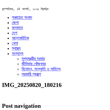
বৃহস্পতিবার, ৬ই আগস্ট, ২০২৬ খ্রিস্টাব্দ
পঞ্চায়েত সংবাদ
জেলা
কলকাতা
দেশ
আন্তর্জাতিক
খেলা
স্বাস্থ্য
অন্যান্য
মুখ্যমন্ত্রীর দরবার
জীবিকার খোঁজখবর
বিনোদন, সংস্কৃতি ও সাহিত্য
সরকারি প্রকল্প
IMG_20250820_180216
Post navigation