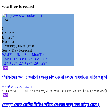
weather forecast
+
34
°
C
H:
+
27°
L:
+
25°
Kolkata
Thursday, 06 August
See 7-Day Forecast
Wed
Fri
Sat
Sun
Mon
Tue
+
34°
+
31°
+
33°
+
32°
+
35°
+
36°
+
27°
+
25°
+
27°
+
27°
+
29°
+
29°
দেশ
‘‘বাচ্চাদের ক্ষমা চাওয়ানোর জন্য চাপ দেওয়া চলছে মহিলাদের বাড়িতে গুন্
আগস্ট ৫, ২০২৬
nazma
শেয়ার করুন আন্দোলন করা পড়ুয়াদের ‘ক্ষমা’ করে দেওয়ার বার্তা দিয়েছেন প্রধানমন্ত্রী ন
দেশ
ফেসবুক থেকে মোদির ভিডিও সরিয়ে দেওয়ার জন্য ক্ষমা চাইল মেটা।