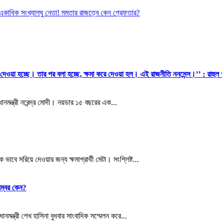
একাধিক সংখ্যালঘু নেতা! মমতার রাজত্বে কেন গ্রেফতার?
য়ে দেওয়া হচ্ছে। তার পর বলা হচ্ছে, ক্ষমা করে দেওয়া হল। এই রাজনীতি ননসেন্স।’’ : রাহুল গ
নমন্ত্রী নরেন্দ্র মোদী। নয়ডার ১৫ বছরের এক...
বে সরিয়ে দেওয়ার জন্য ক্ষমাপ্রার্থী মেটা। সংশ্লিষ্ট...
েম্বর কেন?
্ত্রী শেখ হাসিনা বুধবার সাংবাদিক সম্মেলন করে...