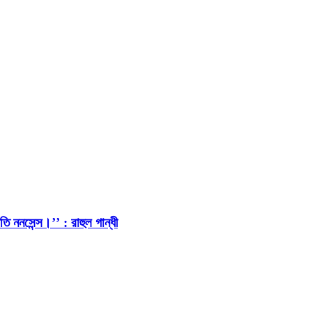
ি ননসেন্স।’’ : রাহুল গান্ধী