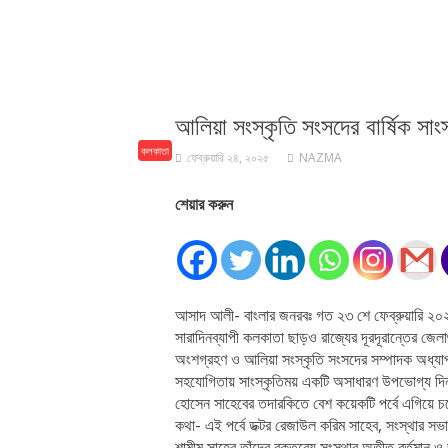
আলিয়া সংস্কৃতি সংসদের বার্ষিক সা
কলকাতা
ফেব্রুয়ারি ২৪, ২০২৫
NAZMA
শেয়ার করুন
আসাদ আলী- বাংলার জনরবঃ গত ২৩ শে ফেব্রুয়ারি ২০২৫,রব
সারাদিনব্যাপী কলকাতা ছাড়ও রাজ্যের দূরদূরান্তের জেলা
অংশগ্রহণ ও আলিয়া সংস্কৃতি সংসদের সম্পাদক অধ্যাপক 
সহযোগিতায় সাংস্কৃতিময় একটি অসাধারণ উপভোগ্য 
হোসেন সাহেবের তদারকিতে বেশ কয়েকটি পর্বে এগিয়ে চলে
কথা- এই পর্বে ডক্টর রেজাউল করিম সাহেব, সংস্থার স
শামীম সাহেব তাঁদের বক্তব্যে সংস্থার অতীত বর্তমান ও 