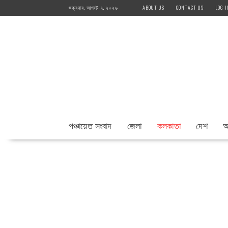
Skip
শুক্রবার, আগস্ট ৭, ২০২৬
ABOUT US
CONTACT US
LOG I
to
content
পঞ্চায়েত সংবাদ
জেলা
কলকাতা
দেশ
আ