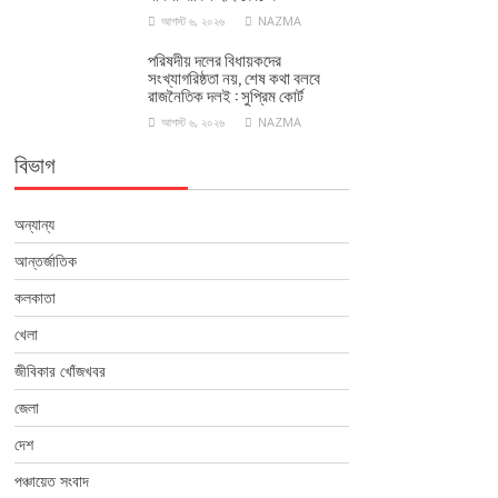
আগস্ট ৬, ২০২৬
NAZMA
পরিষদীয় দলের বিধায়কদের
সংখ্যাগরিষ্ঠতা নয়, শেষ কথা বলবে
রাজনৈতিক দলই : সুপ্রিম কোর্ট
আগস্ট ৬, ২০২৬
NAZMA
বিভাগ
অন্যান্য
আন্তর্জাতিক
কলকাতা
খেলা
জীবিকার খোঁজখবর
জেলা
দেশ
পঞ্চায়েত সংবাদ