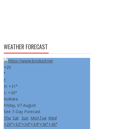
WEATHER FORECAST
+
29
°
C
H:
+
31°
L:
+
26°
Kolkata
Friday, 07 August
See 7-Day Forecast
Thu
Sat
Sun
Mon
Tue
Wed
+
29°
+
32°
+
34°
+
34°
+
36°
+
36°