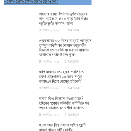
+
25°
+
26°
+
27°
+
28°
+
28°
+
29°
অসমের বন্যা বিপর্যস্ত দুর্গত মানুষের
পাশে ভাইজান, ৫০০ বাড়ি তৈরি করার
প্রতিশ্রুতি সলমান খানের
আগস্ট ৬, ২০২৬
NAZMA
গ্রেফতারের ৩৫ দিনের মধ্যেই প্রাক্তন
তৃণমূল কাউন্সিলর দেবরাজ চক্রবর্তীর
বিরুদ্ধে তোলাবাজি সংক্রান্ত মামলায়
আদালতে চার্জশিট দিল পুলিশ
আগস্ট ৬, ২০২৬
NAZMA
ধর্ষণ মামলায় তোহেলকা প্রতিষ্ঠাতা
তরুণ তেজপালের ১০ বছর সশ্রম
কারাদণ্ড দিলো বোম্বে হাইকোর্ট
আগস্ট ৬, ২০২৬
NAZMA
বকেয়া ডিএ কিভাবে দেওয়া হচ্ছে?
দুদিনের মধ্যেই মনিটরিং কমিটিকে সব
পক্ষকে জানাতে বলল শীর্ষ আদালত
আগস্ট ৬, ২০২৬
NAZMA
গুণ্ডা দমন বিল এখনও আইন হয়নি
মামলা খারিজ হাই কোর্টের