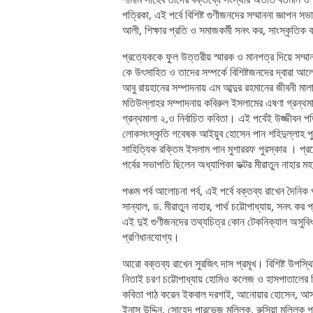
পত্রিকা, এই পর্বে বিশিষ্ট গুণীজনদের সম্মাননা জ্ঞাপন স
আলী, শিক্ষার প্রতি ও সমাজকর্মী সনৎ কর, সাংস্কৃতিক 
প্রত্যেককে ফুল উত্তরীয় স্মারক ও মানপত্র দিয়ে সম্ম
কে উৎসাহিত ও তাদের সম্পর্কে বিশিষ্টজনদের দ্বারা 
আবু রায়হানের সম্পাদনায় এম আব্দুর রহমানের জীবনী ম
মতিউল্লাহর সম্পাদনায় কবিরুল ইসলামের এষণা গ্রন্থমালা
গ্রন্থমালা ২,ও নির্বাচিত কবিতা। এই পর্বেই উজ্জীবন পত্
লোকসংস্কৃতি গবেষক আইয়ুব হোসেন পান শহিদুল্লাহ পুরস
সাহিত্যিক রক্তিম ইসলাম পান মুশাররফ পুরস্কার । প্রত
পর্বের সভাপতি ছিলেন অধ্যাপিকা ডক্টর মীরাতুন নাহার মহ
পঞ্চম পর্ব আলোচনা পর্ব, এই পর্বে বক্তব্য রাখেন দৈন
সান্যাল, ড. মীরাতুন নাহার, পার্থ চট্টোপাধ্যায়, সনৎ 
এই দুই গুণীজনদের তথ্যচিত্র কোন টেকনিক্যাল অসুবিধার
প্রণিধানযোগ্য।
আরো বক্তব্য রাখেন সুরজিৎ দাস প্রমূখ। বিশিষ্ট উপস
নিতাই চরণ চট্টোপাধ্যায় হোমিও কলেজ ও হাসপাতালের বিভ
কবিতা পাঠ করেন ইকবাল দরগাই, আনোয়ার হোসেন, আসাদ
ইনাস উদ্দিন, সোহেদ পারভেজ মল্লিক, রুসিয়া মল্লিক প