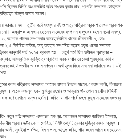
ভাপতি ছিলেন বিশিষ্ট অঙ্কলজিষ্ট ডক্টর শঙ্কর কুমার নাথ, প্রগতি সম্পাদক মোহাম্মদ
ব্যক্তিত্ব মইনুল হাসান সাহেব।
াননা জানানো হয়। তৃতীয় পর্বে সংস্থার বই ও পত্র পত্রিকা প্রকাশ লেখক প্রকাশক
আলোচনা। অধ্যাপক আমজাদ হোসেন সাহেবের সম্পাদনায় লুৎফর রহমান রচনা সমগ্র,
ালা-৬, অশোক পালের সম্পাদনায় আজহারউদ্দিন খানের জীবনাবলী-৭, মোঃ
 ২,ও নির্বাচিত কবিতা, আবু রায়হান সম্পাদিত আব্দুস শুকুর খানের সম্মাননা
রিকা জানুয়ারি মার্চ ২০২৫ প্রকাশ হয় । চতুর্থ পর্বে ছিল গুণীজন পুরস্কার –
্কার, সাংস্কৃতিক ব্যক্তিত্ব প্রতিভা সরকার পান রোকেয়া পুরস্কার, কবি ও
্যেককেই উত্তরীয় স্মারক মানপত্র ও অর্থ মূল্য দিয়ে সম্মাননা জানানো হয়। এই
াশয়া।
িক পূবের কলম পত্রিকার সম্পাদক আহমদ হাসান ইমরান সাহেব,একরাম আলী, নীলাঞ্জনা
কর প্রমুখ । এ.কে ফজলুল হক- মুজিবুর রহমান ও আক্রাম খাঁ- গোলাম গৌস সিদ্দিকী
 কারণে দেখানো সম্ভব হয়নি। কবিতা ও গান পর্বে রুহুল কুদ্দুস সাহেবের বক্তব্য
্থিতি- নতুন গতি সম্পাদক এমদাদুল হক নূর, আপনজন সম্পাদক জাহিদুল ইসলাম,
াগীয় প্রধান ডক্টর কে এ মোহিত, বিশিষ্ট তথ্যচিত্রকার মুজিবুর রহমান প্রমুখ ।
 আলী, সুরাইয়া পারভিন, বিমান পাল, আব্দুল করিম, গান করেন আনোয়ার হোসেন,
্রমুখ।