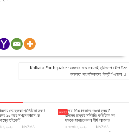
Kolkata Earthquake : মঙ্গলবার সাত সকালেই ভূমিকম্পে কেঁপে উঠল
কলকাতা সহ দক্ষিণবঙ্গের বিস্তীর্ণ এলাকা
মামলায় তোহেলকা প্রতিষ্ঠাতা তরুণ
বকেয়া ডিএ কিভাবে দেওয়া হচ্ছে?
কলকাতা
লের ১০ বছর সশ্রম কারাদণ্ড
দুদিনের মধ্যেই মনিটরিং কমিটিকে সব
োম্বে হাইকোর্ট
পক্ষকে জানাতে বলল শীর্ষ আদালত
্ট ৬, ২০২৬
NAZMA
আগস্ট ৬, ২০২৬
NAZMA