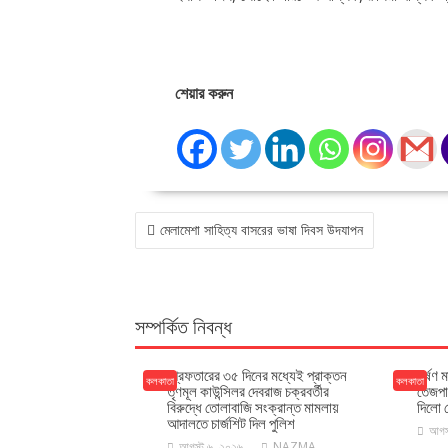
শেয়ার করুন
POST
মেলামেশা সাহিত্য বাসরের ভাষা দিবস উদযাপন
NAVIGATION
সম্পর্কিত নিবন্ধ
গ্রেফতারের ৩৫ দিনের মধ্যেই প্রাক্তন
ধর্ষণ 
কলকাতা
কলকাতা
তৃণমূল কাউন্সিলর দেবরাজ চক্রবর্তীর
তেজপা
বিরুদ্ধে তোলাবাজি সংক্রান্ত মামলায়
দিলো ব
আদালতে চার্জশিট দিল পুলিশ
আগস
আগস্ট ৬, ২০২৬
NAZMA