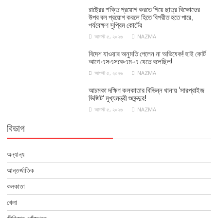
রাষ্ট্রের শক্তি প্রয়োগ করতে গিয়ে ছাত্র বিক্ষোভের
উপর বল প্রয়োগ করলে হিতে বিপরীত হতে পারে,
পর্যবেক্ষণ সুপ্রিম কোর্টের
আগস্ট ৫, ২০২৬
NAZMA
বিদেশ যাওয়ার অনুমতি পেলেন না অভিষেক! হাই কোর্ট
আগে এসএসকেএম-এ যেতে বলেছিল!
আগস্ট ৫, ২০২৬
NAZMA
আচমকা দক্ষিণ কলকাতার বিভিন্ন থানায় ‘সারপ্রাইজ
ভিজিট’ মুখ্যমন্ত্রী শুভেন্দুর!
আগস্ট ৫, ২০২৬
NAZMA
বিভাগ
অন্যান্য
আন্তর্জাতিক
কলকাতা
খেলা