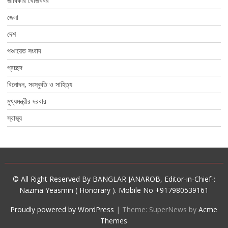
জীবিকার খোঁজখবর
জেলা
দেশ
পঞ্চায়েত সংবাদ
প্রচ্ছদ
বিনোদন, সংস্কৃতি ও সাহিত্য
মুখ্যমন্ত্রীর দরবার
স্বাস্থ্য
© All Right Reserved By BANGLAR JANAROB, Editor-in-Chief-:
Nazma Yeasmin ( Honorary ). Mobile No +917980539161
Proudly powered by WordPress
|
Theme: SuperNews by
Acme
Themes