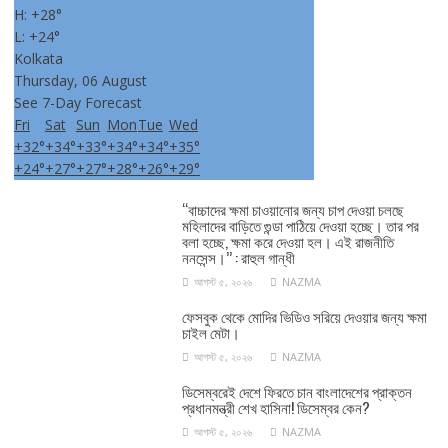
H:
+
28°
L:
+
24°
Kolkata
Thursday, 06 August
See 7-Day Forecast
Fri
Sat
Sun
Mon
Tue
Wed
+
32°
+
34°
+
33°
+
34°
+
34°
+
35°
+
24°
+
27°
+
27°
+
28°
+
26°
+
29°
‘‘বাচ্চাদের ক্ষমা চাওয়ানোর জন্য চাপ দেওয়া চলছে
মহিলাদের বাড়িতে গুন্ডা পাঠিয়ে দেওয়া হচ্ছে। তার পর
বলা হচ্ছে, ক্ষমা করে দেওয়া হল। এই রাজনীতি
ননসেন্স।’’ : রাহুল গান্ধী
আগস্ট ৫, ২০২৬
NAZMA
ফেসবুক থেকে মোদির ভিডিও সরিয়ে দেওয়ার জন্য ক্ষমা
চাইল মেটা।
আগস্ট ৫, ২০২৬
NAZMA
ডিসেম্বরেই দেশে ফিরতে চান বাংলাদেশের প্রাক্তন
প্রধানমন্ত্রী শেখ হাসিনা! ডিসেম্বর কেন?
আগস্ট ৫, ২০২৬
NAZMA