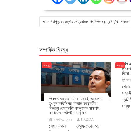
POST
বেনিয়াপুকুরে কেন্দ্রীয় গোয়েন্দাদের প্রশিক্ষণ কেন্দ্রেই চুরি! গ্রেফত
NAVIGATION
সম্পর্কিত নিবন্ধ
ধর্ষণ 
কলকাতা
কলকাতা
তেজপা
দিলো ব
আগস
শেয়া
সহকর্
গ্রেফতারের ৩৫ দিনের মধ্যেই প্রাক্তন
প্রতি
তৃণমূল কাউন্সিলর দেবরাজ চক্রবর্তীর
সাব্য
বিরুদ্ধে তোলাবাজি সংক্রান্ত মামলায়
আদালতে চার্জশিট দিল পুলিশ
আগস্ট ৬, ২০২৬
NAZMA
শেয়ার করুন গ্রেফতারের ৩৫