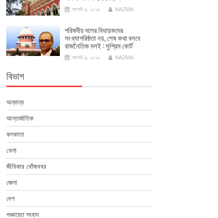
আগস্ট ৬, ২০২৬
NAZMA
পরিষদীয় দলের বিধায়কদের
সংখ্যাগরিষ্ঠতা নয়, শেষ কথা বলবে
রাজনৈতিক দলই : সুপ্রিম কোর্ট
আগস্ট ৬, ২০২৬
NAZMA
বিভাগ
অন্যান্য
আন্তর্জাতিক
কলকাতা
খেলা
জীবিকার খোঁজখবর
জেলা
দেশ
পঞ্চায়েত সংবাদ