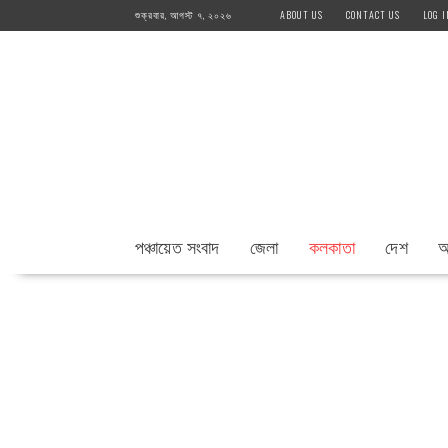
Skip
শুক্রবার, আগস্ট ৭, ২০২৬
ABOUT US
CONTACT US
LOG I
to
content
পঞ্চায়েত সংবাদ
জেলা
কলকাতা
দেশ
আ