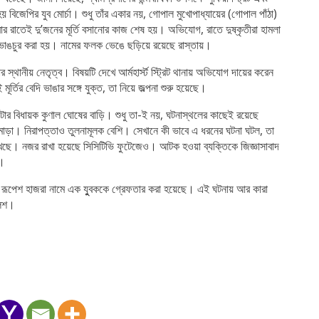
 বিজেপির যুব মোর্চা। শুধু তাঁর একার নয়, গোপাল মুখোপাধ্যায়ের (গোপাল পাঁঠা)
ার রাতেই দু’জনের মূর্তি বসানোর কাজ শেষ হয়। অভিযোগ, রাতে দুষ্কৃতীরা হামলা
দি ভাঙচুর করা হয়। নামের ফলক ভেঙে ছড়িয়ে রয়েছে রাস্তায়।
 স্থানীয় নেতৃত্ব। বিষয়টি দেখে আর্মহার্স্ট স্ট্রিট থানায় অভিযোগ দায়ের করেন
্তির বেদি ভাঙার সঙ্গে যুক্ত, তা নিয়ে জল্পনা শুরু হয়েছে।
াটার বিধায়ক কুণাল ঘোষের বাড়ি। শুধু তা-ই নয়, ঘটনাস্থলের কাছেই রয়েছে
মোড়া। নিরাপত্তাও তুলনামূলক বেশি। সেখানে কী ভাবে এ ধরনের ঘটনা ঘটল, তা
েখছে। নজর রাখা হয়েছে সিসিটিভি ফুটেজেও। আটক হওয়া ব্যক্তিকে জিজ্ঞাসাবাদ
া।
ে রূপেশ হাজরা নামে এক যুুবককে গ্রেফতার করা হয়েছে। এই ঘটনায় আর কারা
ুলিশ।