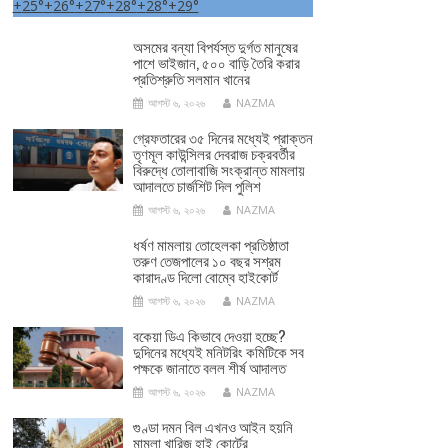
+
25°
+
26°
+
27°
+
28°
+
28°
+
29°
অসমের বন্যা বিপর্যস্ত দুর্গত মানুষের
পাশে ভাইজান, ৫০০ বাড়ি তৈরি করার
প্রতিশ্রুতি সলমান খানের
আগস্ট ৬, ২০২৬
NAZMA
গ্রেফতারের ৩৫ দিনের মধ্যেই প্রাক্তন
তৃণমূল কাউন্সিলর দেবরাজ চক্রবর্তীর
বিরুদ্ধে তোলাবাজি সংক্রান্ত মামলায়
আদালতে চার্জশিট দিল পুলিশ
আগস্ট ৬, ২০২৬
NAZMA
ধর্ষণ মামলায় তোহেলকা প্রতিষ্ঠাতা
তরুণ তেজপালের ১০ বছর সশ্রম
কারাদণ্ড দিলো বোম্বে হাইকোর্ট
আগস্ট ৬, ২০২৬
NAZMA
বকেয়া ডিএ কিভাবে দেওয়া হচ্ছে?
দুদিনের মধ্যেই মনিটরিং কমিটিকে সব
পক্ষকে জানাতে বলল শীর্ষ আদালত
আগস্ট ৬, ২০২৬
NAZMA
গুণ্ডা দমন বিল এখনও আইন হয়নি
মামলা খারিজ হাই কোর্টের