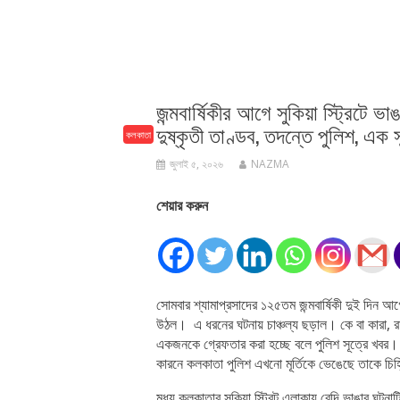
জন্মবার্ষিকীর আগে সুকিয়া স্ট্রিটে ভা
দুষ্কৃতী তাণ্ডব, তদন্তে পুলিশ, এক 
কলকাতা
জুলাই ৫, ২০২৬
NAZMA
শেয়ার করুন
সোমবার শ্যামাপ্রসাদের ১২৫তম জন্মবার্ষিকী দুই দিন আগ
উঠল। এ ধরনের ঘটনায় চাঞ্চল্য ছড়াল। কে বা কারা, রা
একজনকে গ্রেফতার করা হচ্ছে বলে পুলিশ সূত্রে খবর। 
কারনে কলকাতা পুলিশ এখনো মূর্তিকে ভেঙেছে তাকে চিহ্
মধ্য কলকাতার সুকিয়া স্ট্রিট এলাকায় বেদি ভাঙার ঘটনাটি 