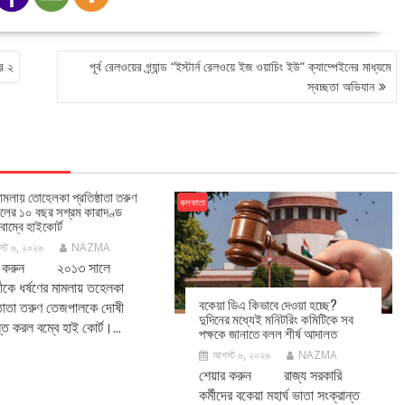
ার ২
পূর্ব রেলওয়ের গ্র্যান্ড “ইস্টার্ন রেলওয়ে ইজ ওয়াচিং ইউ” ক্যাম্পেইনের মাধ্যমে
স্বচ্ছতা অভিযান
মামলায় তোহেলকা প্রতিষ্ঠাতা তরুণ
কলকাতা
লের ১০ বছর সশ্রম কারাদণ্ড
োম্বে হাইকোর্ট
্ট ৬, ২০২৬
NAZMA
র করুন ২০১৩ সালে
মীকে ধর্ষণের মামলায় তহেলকা
বকেয়া ডিএ কিভাবে দেওয়া হচ্ছে?
ষ্ঠাতা তরুণ তেজপালকে দোষী
দুদিনের মধ্যেই মনিটরিং কমিটিকে সব
স্ত করল বম্বে হাই কোর্ট।...
পক্ষকে জানাতে বলল শীর্ষ আদালত
আগস্ট ৬, ২০২৬
NAZMA
শেয়ার করুন রাজ্য সরকারি
কর্মীদের বকেয়া মহার্ঘ ভাতা সংক্রান্ত