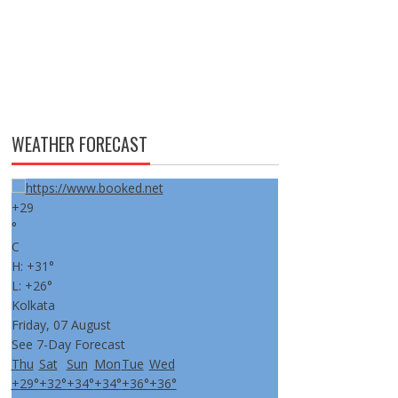
WEATHER FORECAST
+
29
°
C
H:
+
31°
L:
+
26°
Kolkata
Friday, 07 August
See 7-Day Forecast
Thu
Sat
Sun
Mon
Tue
Wed
+
29°
+
32°
+
34°
+
34°
+
36°
+
36°