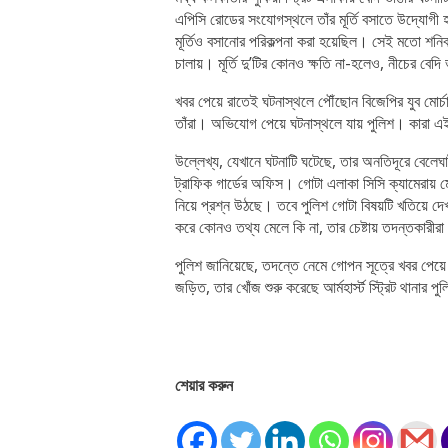
এপিসি রোডের সংযোগস্থলে তাঁর মূর্তি বসাতে উদ্যোগী হয়
মূর্তিও বসানোর পরিকল্পনা করা হয়েছিল। সেই মতো শনিব
চালায়। মূর্তি দু’টির কোনও ক্ষতি না-হলেও, নীচের বে
খবর পেয়ে রাতেই ঘটনাস্থলে পৌঁছোন বিজেপির যুব মোর্চার
তাঁরা। অভিযোগ পেয়ে ঘটনাস্থলে যায় পুলিশ। কারা এই মূর
উল্লেখ্য, যেখানে ঘটনাটি ঘটেছে, তার অনতিদূরে বেলেঘ
ট্রাফিক গার্ডের অফিস। গোটা এলাকা সিসি ক্যামেরায় 
নিয়ে প্রশ্ন উঠছে। তবে পুলিশ গোটা বিষয়টি খতিয়ে দ
করে কোনও তথ্য মেলে কি না, তার চেষ্টায় তদন্তকারীর
পুলিশ জানিয়েছে, তদন্তে নেমে গোপন সূত্রে খবর পেয়
জড়িত, তার খোঁজ শুরু করেছে আর্মহার্স্ট স্ট্রিট থানার প
শেয়ার করুন