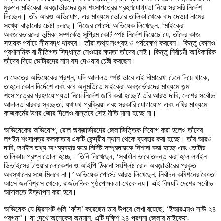
মুরুগন মাইক্রো অবজ়ার্ভারদের জন্ম শংসাপত্রের গ্রহণযোগ্যতা নিয়ে সরাসরি নির্দেশ
দিচ্ছেন। তাঁর আরও অভিযোগ, এর মাধ্যমে ভোটার তালিকা থেকে বাদ দেওয়া নামের
সংখ্যা বাড়ানোর চেষ্টা চলছে। নিজের পোস্টে অভিষেক লিখেছেন, ‘মাইক্রো
অবজ়ারভারদের ভূমিকা সম্পর্কেও সুপ্রিম কোর্ট স্পষ্ট নির্দেশ দিয়েছে যে, তাঁদের কাজ
সহায়ক পর্যায়ে সীমাবদ্ধ থাকবে। তাঁরা তথ্য সংগ্রহ ও পর্যবেক্ষণ করবেন। কিন্তু কোনও
প্রশাসনিক বা নীতিগত সিদ্ধান্ত নেওয়ার ক্ষমতা তাঁদের নেই। কিন্তু নির্বাচনী আধিকারিক
তাঁদের দিয়ে ভোটারদের নাম বাদ দেওয়ার চেষ্টা করছেন।
এ ক্ষেত্রে অভিষেকের প্রশ্ন, যদি আদালত স্পষ্ট ভাবে এই সীমারেখা টেনে দিয়ে থাকে,
তাহলে কোন নির্দেশে এবং কার অনুমতিতে মাইক্রো অবজ়ার্ভারদের মাধ্যমে জন্ম
শংসাপত্রের গ্রহণযোগ্যতা নিয়ে নির্দেশ জারি করা হচ্ছে? তাঁর আরও দাবি, দেশের সর্বোচ্চ
আদালত বারবার স্বচ্ছতা, যথাযথ প্রক্রিয়া এবং সরকারি যোগাযোগ এবং নথির মাধ্যমে
কাজকর্মের উপর জোর দিলেও বাস্তবে সেই নীতি মানা হচ্ছে না।
অভিষেকের অভিযোগ, রোল অবজ়ার্ভারদের জেলাভিত্তিক নিয়োগ করা হলেও তাঁদের
লগইন শংসাপত্র কলকাতার একটি কেন্দ্রীয় স্থান থেকে ব্যবহার করা হচ্ছে। তাঁর আরও
দাবি, লগইন তথ্য অপব্যবহার করে নির্দিষ্ট সম্প্রদায়কে নিশানা করা হচ্ছে এবং ভোটার
তালিকায় প্রশ্ন তোলা হচ্ছে। তিনি লিখেছেন, ‘স্বাধীন ভাবে তদন্ত করা হলে লগইন
ডিভাইসের টাওয়ার লোকেশন ও আইপি ঠিকানা সংশ্লিষ্ট রোল অবজ়ার্ভারের প্রকৃত
অবস্থানের সঙ্গে মিলবে না।’ অভিষেক পোস্টে আরও লিখেছেন, নির্বাচন কমিশনের বৈধতা
আসে জনবিশ্বাস থেকে, রাজনৈতিক পৃষ্ঠপোষকতা থেকে নয়। এই বিষয়টি দেশের সর্বোচ্চ
আদালতে উত্থাপন করা হবে।
অভিষেক যে স্ক্রিনশট গুলি ‘ফাঁস’ করেছেন তার উপরে লেখা রয়েছে, ‘ইআরএমও সাউ ২৪
পরগনা’। যা দেখে অনেকের অনুমান, এটি দক্ষিণ ২৪ পরগনা জেলার মাইক্রো-