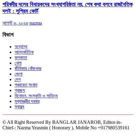
পরিষদীয় দলের বিধায়কদের সংখ্যাগরিষ্ঠতা নয়, শেষ কথা বলবে রাজনৈতিক
দলই : সুপ্রিম কোর্ট
আগস্ট ৬, ২০২৬
nazma
বিভাগ
অন্যান্য
আন্তর্জাতিক
কলকাতা
খেলা
জীবিকার খোঁজখবর
জেলা
দেশ
পঞ্চায়েত সংবাদ
প্রচ্ছদ
বিনোদন, সংস্কৃতি ও সাহিত্য
মুখ্যমন্ত্রীর দরবার
স্বাস্থ্য
© All Right Reserved By BANGLAR JANAROB, Editor-in-
Chief-: Nazma Yeasmin ( Honorary ). Mobile No +917980539161