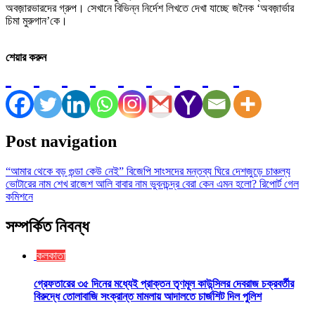
অবজ়ারভারদের গ্রুপ। সেখানে বিভিন্ন নির্দেশ লিখতে দেখা যাচ্ছে জনৈক ‘অবজ়ার্ভার
চিমা মুরুগান’কে।
শেয়ার করুন
Post navigation
“আমার থেকে বড় গুন্ডা কেউ নেই” বিজেপি সাংসদের মন্তব্য ঘিরে দেশজুড়ে চাঞ্চল্য
ভোটারের নাম শেখ রাজেশ আলি বাবার নাম ভুবনচন্দ্র বেরা কেন এমন হলো? রিপোর্ট গেল
কমিশনে
সম্পর্কিত নিবন্ধ
কলকাতা
গ্রেফতারের ৩৫ দিনের মধ্যেই প্রাক্তন তৃণমূল কাউন্সিলর দেবরাজ চক্রবর্তীর
বিরুদ্ধে তোলাবাজি সংক্রান্ত মামলায় আদালতে চার্জশিট দিল পুলিশ