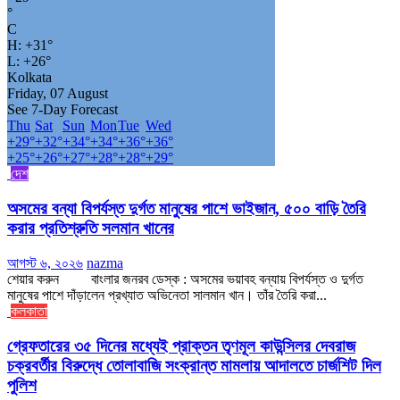
°
C
H:
+
31°
L:
+
26°
Kolkata
Friday, 07 August
See 7-Day Forecast
Thu
Sat
Sun
Mon
Tue
Wed
+
29°
+
32°
+
34°
+
34°
+
36°
+
36°
+
25°
+
26°
+
27°
+
28°
+
28°
+
29°
দেশ
অসমের বন্যা বিপর্যস্ত দুর্গত মানুষের পাশে ভাইজান, ৫০০ বাড়ি তৈরি
করার প্রতিশ্রুতি সলমান খানের
আগস্ট ৬, ২০২৬
nazma
শেয়ার করুন বাংলার জনরব ডেস্ক : অসমের ভয়াবহ বন্যায় বিপর্যস্ত ও দুর্গত
মানুষের পাশে দাঁড়ালেন প্রখ্যাত অভিনেতা সালমান খান। তাঁর তৈরি করা...
কলকাতা
গ্রেফতারের ৩৫ দিনের মধ্যেই প্রাক্তন তৃণমূল কাউন্সিলর দেবরাজ
চক্রবর্তীর বিরুদ্ধে তোলাবাজি সংক্রান্ত মামলায় আদালতে চার্জশিট দিল
পুলিশ