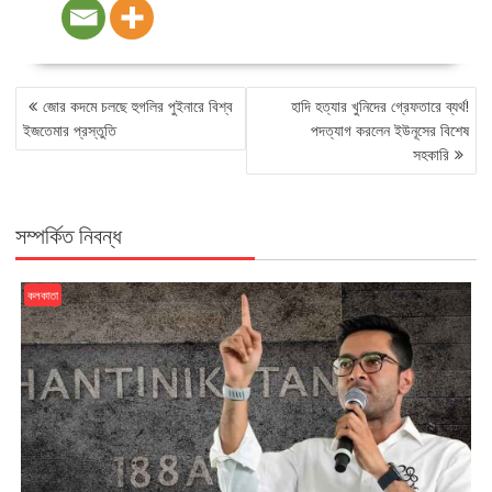
POST
জোর কদমে চলছে হুগলির পুইনারে বিশ্ব
হাদি হত্যার খুনিদের গ্রেফতারে ব্যর্থ!
NAVIGATION
ইজতেমার প্রস্তুতি
পদত্যাগ করলেন ইউনূসের বিশেষ
সহকারি
সম্পর্কিত নিবন্ধ
কলকাতা