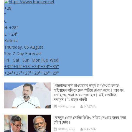
+
28
°
C
H:
+
28°
L:
+
24°
Kolkata
Thursday, 06 August
See 7-Day Forecast
Fri
Sat
Sun
Mon
Tue
Wed
+
32°
+
34°
+
33°
+
34°
+
34°
+
35°
+
24°
+
27°
+
27°
+
28°
+
26°
+
29°
‘‘বাচ্চাদের ক্ষমা চাওয়ানোর জন্য চাপ দেওয়া চলছে
মহিলাদের বাড়িতে গুন্ডা পাঠিয়ে দেওয়া হচ্ছে। তার পর
বলা হচ্ছে, ক্ষমা করে দেওয়া হল। এই রাজনীতি
ননসেন্স।’’ : রাহুল গান্ধী
আগস্ট ৫, ২০২৬
NAZMA
ফেসবুক থেকে মোদির ভিডিও সরিয়ে দেওয়ার জন্য ক্ষমা
চাইল মেটা।
আগস্ট ৫, ২০২৬
NAZMA