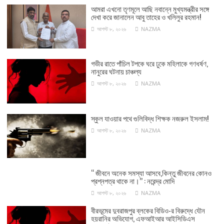
আমরা এখনো তৃণমূলে আছি নবান্নে মুখ্যমন্ত্রীর সঙ্গে
দেখা করে জানালেন আবু তাহের ও খলিলুর রহমান!
আগস্ট ৮, ২০২৬
NAZMA
গভীর রাতে পাঁচিল টপকে ঘরে ঢুকে মহিলাকে গণধর্ষণ,
নানুরের ঘটনায় চাঞ্চল্য
আগস্ট ৮, ২০২৬
NAZMA
স্কুল যাওয়ার পথে গুলিবিদ্ধ শিক্ষক নজরুল ইসলাম!
আগস্ট ৮, ২০২৬
NAZMA
‘‘ জীবনে অনেক সমস্যা আসবে,কিন্তু জীবনের কোনও
প্রশ্নপত্র থাকে না।’’ : নরেন্দ্র মোদি
আগস্ট ৮, ২০২৬
NAZMA
বীরভূমের দুবরাজপুর ব্লকের বিডিও-র বিরুদ্ধে যৌন
হয়রানির অভিযোগ, এফআইআর আইসিডিএস