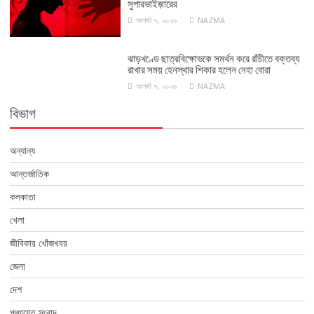
সুপারভাইজ়ারের
আগস্ট ৭, ২০২৬
NAZMA
ঝাড়খণ্ডে ছাত্রবিক্ষোভকে সমর্থন করে রাঁচীতে বক্তব্য
রাখার সময় হেনস্থার শিকার হলেন নেহা বোরা
আগস্ট ৭, ২০২৬
NAZMA
বিভাগ
অন্যান্য
আন্তর্জাতিক
কলকাতা
খেলা
জীবিকার খোঁজখবর
জেলা
দেশ
পঞ্চায়েত সংবাদ