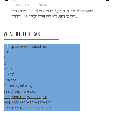
আগস্ট ৮, ২০২৬
NAZMA
শেয়ার করুন শনিবার সকালে স্কুলে যাচ্ছিলেন শিক্ষক নজরুল
ইসলাম। পথে তাঁকে লক্ষ্য করে গুলি ছোড়া হয় বলে...
WEATHER FORECAST
+
31
°
C
H:
+
31°
L:
+
27°
Kolkata
Saturday, 08 August
See 7-Day Forecast
Sun
Mon
Tue
Wed
Thu
Fri
+
34°
+
35°
+
35°
+
35°
+
35°
+
30°
+
27°
+
27°
+
28°
+
28°
+
29°
+
28°