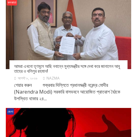
কলকাতা
আমরা এখনো তৃণমূলে আছি নবান্নে মুখ্যমন্ত্রীর সঙ্গে দেখা করে জানালেন আবু
তাহের ও খলিলুর রহমান!
আগস্ট ৮, ২০২৬
NAZMA
শেয়ার করুন শুক্রবার দিল্লিতে প্রধানমন্ত্রী নরেন্দ্র মোদীর
(Narendra Modi) সরকারি বাসভবনে আয়োজিত প্রাতরাশ বৈঠকে
উপস্থিত থাকার ২৪...
জেলা