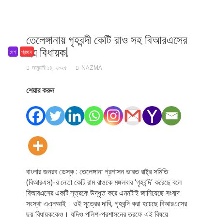
তেলেঙ্গানায় গৃহবন্দী কেটি রাও সহ বিআরএসের
ছয় বিধায়ক!
দেশ
প্রচ্ছদ
জানুয়ারি ১৪, ২০২৫
NAZMA
শেয়ার করুন
বাংলার জনরব ডেস্ক : তেলেঙ্গানা প্রশাসন ভারত রাষ্ট্র সমিতি
(বিআরএস)-র নেতা কেটি রাম রাওকে মঙ্গলবার ‘গৃহবন্দি’ করেছে বলে
বিআরএসের একটি সূত্রকে উদ্ধৃত করে এমনটাই জানিয়েছে সংবাদ
সংস্থা এএনআই। ওই সূত্রের দাবি, গৃহবন্দি করা হয়েছে বিআরএসের
ছয় বিধায়ককেও। যদিও পুলিশ-প্রশাসনের তরফে এই বিষয়ে