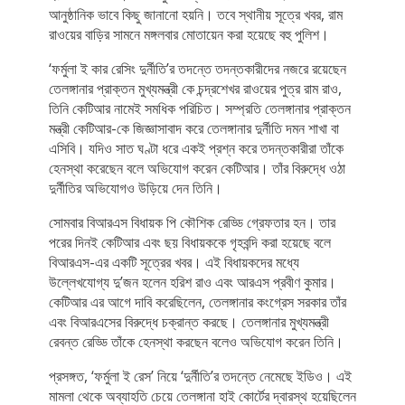
আনুষ্ঠানিক ভাবে কিছু জানানো হয়নি। তবে স্থানীয় সূত্রে খবর, রাম
রাওয়ের বাড়ির সামনে মঙ্গলবার মোতায়েন করা হয়েছে বহু পুলিশ।
‘ফর্মুলা ই কার রেসিং দুর্নীতি’র তদন্তে তদন্তকারীদের নজরে রয়েছেন
তেলঙ্গানার প্রাক্তন মুখ্যমন্ত্রী কে চন্দ্রশেখর রাওয়ের পুত্র রাম রাও,
তিনি কেটিআর নামেই সমধিক পরিচিত। সম্প্রতি তেলঙ্গানার প্রাক্তন
মন্ত্রী কেটিআর-কে জিজ্ঞাসাবাদ করে তেলঙ্গানার দুর্নীতি দমন শাখা বা
এসিবি। যদিও সাত ঘণ্টা ধরে একই প্রশ্ন করে তদন্তকারীরা তাঁকে
হেনস্থা করেছেন বলে অভিযোগ করেন কেটিআর। তাঁর বিরুদ্ধে ওঠা
দুর্নীতির অভিযোগও উড়িয়ে দেন তিনি।
সোমবার বিআরএস বিধায়ক পি কৌশিক রেড্ডি গ্রেফতার হন। তার
পরের দিনই কেটিআর এবং ছয় বিধায়ককে গৃহবন্দি করা হয়েছে বলে
বিআরএস-এর একটি সূত্রের খবর। এই বিধায়কদের মধ্যে
উল্লেখযোগ্য দু’জন হলেন হরিশ রাও এবং আরএস প্রবীণ কুমার।
কেটিআর এর আগে দাবি করেছিলেন, তেলঙ্গানার কংগ্রেস সরকার তাঁর
এবং বিআরএসের বিরুদ্ধে চক্রান্ত করছে। তেলঙ্গানার মুখ্যমন্ত্রী
রেবন্ত রেড্ডি তাঁকে হেনস্থা করছেন বলেও অভিযোগ করেন তিনি।
প্রসঙ্গত, ‘ফর্মুলা ই রেস’ নিয়ে ‘দুর্নীতি’র তদন্তে নেমেছে ইডিও। এই
মামলা থেকে অব্যাহতি চেয়ে তেলঙ্গানা হাই কোর্টের দ্বারস্থ হয়েছিলেন