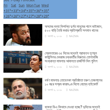
Fri
Sat
Sun
Mon
Tue
Wed
+
31°
+
33°
+
34°
+
35°
+
36°
+
35°
+
26°
+
26°
+
27°
+
27°
+
28°
+
29°
অসমের বন্যা বিপর্যস্ত দুর্গত মানুষের পাশে ভাইজান,
৫০০ বাড়ি তৈরি করার প্রতিশ্রুতি সলমান খানের
আগস্ট ৬, ২০২৬
NAZMA
গ্রেফতারের ৩৫ দিনের মধ্যেই প্রাক্তন তৃণমূল
কাউন্সিলর দেবরাজ চক্রবর্তীর বিরুদ্ধে তোলাবাজি
সংক্রান্ত মামলায় আদালতে চার্জশিট দিল পুলিশ
আগস্ট ৬, ২০২৬
NAZMA
ধর্ষণ মামলায় তোহেলকা প্রতিষ্ঠাতা তরুণ তেজপালের
১০ বছর সশ্রম কারাদণ্ড দিলো বোম্বে হাইকোর্ট
আগস্ট ৬, ২০২৬
NAZMA
বকেয়া ডিএ কিভাবে দেওয়া হচ্ছে? দুদিনের মধ্যেই