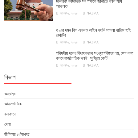
মনিটরিং কমিটিকে সব পক্ষকে জানাতে বলল শীর্ষ
আদালত
আগস্ট ৬, ২০২৬
NAZMA
গুণ্ডা দমন বিল এখনও আইন হয়নি মামলা খারিজ হাই
কোর্টের
আগস্ট ৬, ২০২৬
NAZMA
পরিষদীয় দলের বিধায়কদের সংখ্যাগরিষ্ঠতা নয়, শেষ কথা
বলবে রাজনৈতিক দলই : সুপ্রিম কোর্ট
আগস্ট ৬, ২০২৬
NAZMA
বিভাগ
অন্যান্য
আন্তর্জাতিক
কলকাতা
খেলা
জীবিকার খোঁজখবর