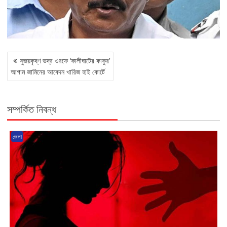
POST
সুজয়কৃষ্ণ ভদ্র ওরফে ‘কালীঘাটের কাকুর’
NAVIGATION
আগাম জামিনের আবেদন খারিজ হাই কোর্টে
সম্পর্কিত নিবন্ধ
জেলা