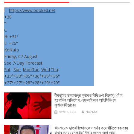
+
30
°
C
H:
+
31°
L:
+
26°
Kolkata
Friday, 07 August
See 7-Day Forecast
Sat
Sun
Mon
Tue
Wed
Thu
+
33°
+
33°
+
35°
+
36°
+
36°
+
36°
+
27°
+
27°
+
28°
+
28°
+
29°
+
29°
বীরভূমের দুবরাজপুর ব্লকের বিডিও-র বিরুদ্ধে যৌন
হয়রানির অভিযোগ, এফআইআর আইসিডিএস
সুপারভাইজ়ারের
আগস্ট ৭, ২০২৬
NAZMA
ঝাড়খণ্ডে ছাত্রবিক্ষোভকে সমর্থন করে রাঁচীতে বক্তব্য
রাখার সময় হেনস্থার শিকার হলেন নেহা বোরা