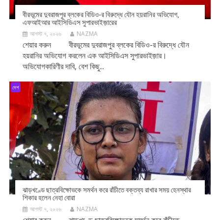
বীরভূমের দুবরাজপুর ব্লকের বিডিও-র বিরুদ্ধে যৌন হয়রানির অভিযোগ,
এফআইআর আইসিডিএস সুপারভাইজ়ারের
আগস্ট ৭, ২০২৬
NAZMA
শেয়ার করুন বীরভূমের দুবরাজপুর ব্লকের বিডিও-র বিরুদ্ধে যৌন
হয়রানির অভিযোগ করলেন এক আইসিডিএস সুপারভাইজ়ার।
অভিযোগকারিণীর দাবি, বেশ কিছু...
দেশ
ঝাড়খণ্ডে ছাত্রবিক্ষোভকে সমর্থন করে রাঁচীতে বক্তব্য রাখার সময় হেনস্থার
শিকার হলেন নেহা বোরা
আগস্ট ৭, ২০২৬
NAZMA