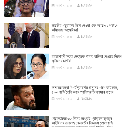
আগস্ট ৭, ২০২৬
NAZMA
ভারতীয় পড়ুয়াদের ভিসা দেওয়া এক বছরে ৬২ শতাংশ
কমিয়েছে আমেরিকা!
আগস্ট ৭, ২০২৬
NAZMA
মমতাপন্থী মহুয়া মৈত্রকে থানায় হাজিরা দেওয়ার নির্দেশ
সুপ্রিম কোর্টের!
আগস্ট ৭, ২০২৬
NAZMA
অসমের বন্যা বিপর্যস্ত দুর্গত মানুষের পাশে ভাইজান,
৫০০ বাড়ি তৈরি করার প্রতিশ্রুতি সলমান খানের
আগস্ট ৬, ২০২৬
NAZMA
গ্রেফতারের ৩৫ দিনের মধ্যেই প্রাক্তন তৃণমূল
কাউন্সিলর দেবরাজ চক্রবর্তীর বিরুদ্ধে তোলাবাজি