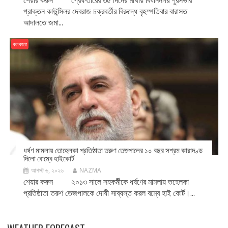
শেয়ার করুন গ্রেফতারের ৩৫ দিনের মাথায় বিধাননগর পুরসভার
প্রাক্তন কাউন্সিলর দেবরাজ চক্রবর্তীর বিরুদ্ধে বৃহস্পতিবার বারাসত
আদালতে জমা...
কলকাতা
ধর্ষণ মামলায় তোহেলকা প্রতিষ্ঠাতা তরুণ তেজপালের ১০ বছর সশ্রম কারাদণ্ড
দিলো বোম্বে হাইকোর্ট
আগস্ট ৬, ২০২৬
NAZMA
শেয়ার করুন ২০১৩ সালে সহকর্মীকে ধর্ষণের মামলায় তহেলকা
প্রতিষ্ঠাতা তরুণ তেজপালকে দোষী সাব্যস্ত করল বম্বে হাই কোর্ট।...