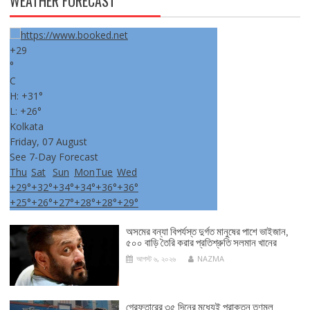
WEATHER FORECAST
+
29
°
C
H:
+
31°
L:
+
26°
Kolkata
Friday, 07 August
See 7-Day Forecast
Thu
Sat
Sun
Mon
Tue
Wed
+
29°
+
32°
+
34°
+
34°
+
36°
+
36°
+
25°
+
26°
+
27°
+
28°
+
28°
+
29°
অসমের বন্যা বিপর্যস্ত দুর্গত মানুষের পাশে ভাইজান,
৫০০ বাড়ি তৈরি করার প্রতিশ্রুতি সলমান খানের
আগস্ট ৬, ২০২৬
NAZMA
গ্রেফতারের ৩৫ দিনের মধ্যেই প্রাক্তন তৃণমূল