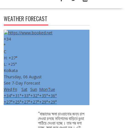
WEATHER FORECAST
+
34
°
C
H:
+
27°
L:
+
25°
Kolkata
Thursday, 06 August
See 7-Day Forecast
Wed
Fri
Sat
Sun
Mon
Tue
+
34°
+
31°
+
33°
+
32°
+
35°
+
36°
+
27°
+
25°
+
27°
+
27°
+
29°
+
29°
‘‘বাচ্চাদের ক্ষমা চাওয়ানোর জন্য চাপ
দেওয়া চলছে মহিলাদের বাড়িতে গুন্ডা
পাঠিয়ে দেওয়া হচ্ছে। তার পর বলা
হচ্ছে, ক্ষমা করে দেওয়া হল। এই