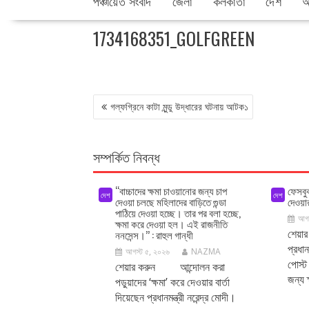
পঞ্চায়েত সংবাদ
জেলা
কলকাতা
দেশ
আ
1734168351_GOLFGREEN
POST
গল্ফগ্রিনে কাটা মুন্ডু উদ্ধারের ঘটনায় আটক১
NAVIGATION
সম্পর্কিত নিবন্ধ
‘‘বাচ্চাদের ক্ষমা চাওয়ানোর জন্য চাপ
ফেসবু
দেশ
দেশ
দেওয়া চলছে মহিলাদের বাড়িতে গুন্ডা
দেওয়া
পাঠিয়ে দেওয়া হচ্ছে। তার পর বলা হচ্ছে,
আগস
ক্ষমা করে দেওয়া হল। এই রাজনীতি
শেয়া
ননসেন্স।’’ : রাহুল গান্ধী
প্রধান
আগস্ট ৫, ২০২৬
NAZMA
পোস্ট
শেয়ার করুন আন্দোলন করা
জন্য ক
পড়ুয়াদের ‘ক্ষমা’ করে দেওয়ার বার্তা
দিয়েছেন প্রধানমন্ত্রী নরেন্দ্র মোদী।