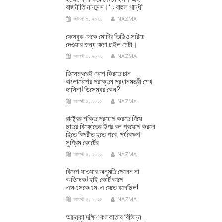
রাজনীতি ননসেন্স।’’ : রাহুল গান্ধী
আগস্ট ৫, ২০২৬
NAZMA
ফেসবুক থেকে মোদির ভিডিও সরিয়ে
দেওয়ার জন্য ক্ষমা চাইল মেটা।
আগস্ট ৫, ২০২৬
NAZMA
ডিসেম্বরেই দেশে ফিরতে চান
বাংলাদেশের প্রাক্তন প্রধানমন্ত্রী শেখ
হাসিনা! ডিসেম্বর কেন?
আগস্ট ৫, ২০২৬
NAZMA
রাষ্ট্রের শক্তি প্রয়োগ করতে গিয়ে
ছাত্র বিক্ষোভের উপর বল প্রয়োগ করলে
হিতে বিপরীত হতে পারে, পর্যবেক্ষণ
সুপ্রিম কোর্টের
আগস্ট ৫, ২০২৬
NAZMA
বিদেশ যাওয়ার অনুমতি পেলেন না
অভিষেক! হাই কোর্ট আগে
এসএসকেএম-এ যেতে বলেছিল!
আগস্ট ৫, ২০২৬
NAZMA
আচমকা দক্ষিণ কলকাতার বিভিন্ন