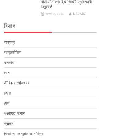
থানায় ‘সারপ্রাইজ ভিজিট’ মুখ্যমন্ত্রী
শুভেন্দুর!
আগস্ট ৫, ২০২৬
NAZMA
বিভাগ
অন্যান্য
আন্তর্জাতিক
কলকাতা
খেলা
জীবিকার খোঁজখবর
জেলা
দেশ
পঞ্চায়েত সংবাদ
প্রচ্ছদ
বিনোদন, সংস্কৃতি ও সাহিত্য