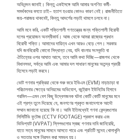
অভিনন্দন জানাই। কিন্তু একইসঙ্গে আমি আমার অগণিত কর্মী-
সমর্থকদের বলতে চাই– হতাশ হওয়ার কোনও কারণ নেই। রাজনীতিতে
জয়-পরাজয় থাকবেই, কিন্তু আদর্শের লড়াই থামলে চলবে না।
আমি মনে করি, একটি শক্তিশালী গণতন্ত্রের জন্য শক্তিশালী বিরোধী
দলের প্রয়োজন অনস্বীকার্য। আজ থেকে আমরা রাজ্যের প্রধান
বিরোধী শক্তি। আমাদের দায়িত্ব এখন আরও বেড়ে গেল। সরকার
যদি জনবিরোধী কোনো সিদ্ধান্ত নেয়, যদি বাংলার সংস্কৃতি বা
ঐতিহ্যের ওপর আঘাত আসে, তবে আমি কথা দিচ্ছি—রাজপথ থেকে
বিধানসভা, সর্বত্র আমি এবং আমার দল সাধারণ মানুষের অতন্দ্র প্রহরী
হিসেবে লড়াই করবে।
ভোট গণনার প্রক্রিয়া থেকে শুরু করে ইভিএম (EVM) নাড়াচাড়া বা
পরিচালনার ক্ষেত্রে অনিয়মের অভিযোগ, কন্ট্রোল ইউনিটের হিসাবে
গরমিল—এমন বেশ কিছু উদ্বেগজনক ঘটনা কোটি কোটি মানুষের মনে
এই প্রশ্ন তুলে দিয়েছে যে, জনগণের প্রকৃত জনাদেশকে আদৌ
সম্মান জানানো হয়েছে কি না। আমি ইতিমধ্যেই গণনা কেন্দ্রগুলোর
সিসিটিভি ফুটেজ (CCTV FOOTAGE) প্রকাশ করার এবং
ভিভিপ্যাট (VVPAT) স্লিপগুলোর স্বচ্ছ গণনার দাবি জানিয়েছি,
যাতে সত্য মানুষের সামনে আসতে পারে এবং প্রতিটি সন্দেহ খোলাখুলি
ও সততার সঙ্গে নিরসন করা সম্ভব হয়।