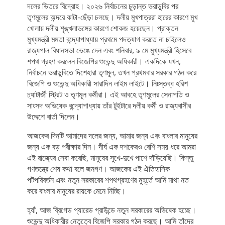
দলের ভিতরে বিদ্রোহ। ২০২৬ নির্বাচনের চূড়ান্ত ভরাডুবির পর
তৃণমূলের অন্দরে কাটা-ছেঁড়া চলছে। দলীয় মুখপাত্ররা হারের কারণে মুখ
খোলায় দলীয় শৃঙ্খলাভঙ্গের কারণে শোকজ হয়েছেন। প্রাক্তন
মুখ্যমন্ত্রী মমতা বন্দ্যোপাধ্যায় প্রথমে পদত্যাগ করতে না চাইলেও
রাজ্যপাল বিধানসভা ভেঙে দেন এবং শনিবার, ৯ মে মুখ্যমন্ত্রী হিসেবে
শপথ গ্রহণ করলেন বিজেপির শুভেন্দু অধিকারী। একদিকে যখন,
নির্বাচনে ভরাডুবিতে দিশেহারা তৃণমূল, তখন প্রথমবার সরকার গঠন করে
বিজেপি ও শুভেন্দু অধিকারী সারাদিন লাইম লাইটে। নিঃস্তব্ধ হরিশ
চ্যাটার্জী স্ট্রিট ও তৃণমূল কর্মীরা। এই আবহে তৃণমূলের সেনাপতি ও
সাংসদ অভিষেক বন্দ্যোপাধ্যায় তাঁর টুইটারে দলীয় কর্মী ও রাজ্যবাসীর
উদ্দেশে বার্তা দিলেন।
আজকের দিনটি আমাদের দলের জন্য, আমার জন্য এবং বাংলার মানুষের
জন্য এক বড় পরীক্ষার দিন। দীর্ঘ এক দশকেরও বেশি সময় ধরে আমরা
এই রাজ্যের সেবা করেছি, মানুষের সুখে-দুখে পাশে দাঁড়িয়েছি। কিন্তু
গণতন্ত্রে শেষ কথা বলে জনগণ। আজকের এই ঐতিহাসিক
পটপরিবর্তন এবং নতুন সরকারের শপথগ্রহণের মুহূর্তে আমি মাথা নত
করে বাংলার মানুষের রায়কে মেনে নিচ্ছি।
হ্যাঁ, আজ ব্রিগেড প্যারেড গ্রাউন্ডে নতুন সরকারের অভিষেক হচ্ছে।
শুভেন্দু অধিকারীর নেতৃত্বে বিজেপি সরকার গঠন করছে। আমি তাঁদের