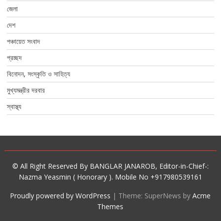
জেলা
দেশ
পঞ্চায়েত সংবাদ
প্রচ্ছদ
বিনোদন, সংস্কৃতি ও সাহিত্য
মুখ্যমন্ত্রীর দরবার
স্বাস্থ্য
© All Right Reserved By BANGLAR JANAROB, Editor-in-Chief-:
Nazma Yeasmin ( Honorary ). Mobile No +917980539161
Proudly powered by WordPress
|
Theme: SuperNews by
Acme
Themes