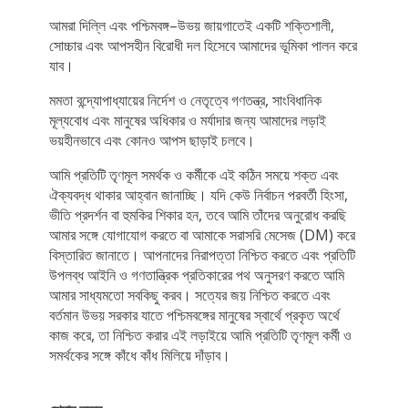
আমরা দিল্লি এবং পশ্চিমবঙ্গ–উভয় জায়গাতেই একটি শক্তিশালী,
সোচ্চার এবং আপসহীন বিরোধী দল হিসেবে আমাদের ভূমিকা পালন করে
যাব।
মমতা বন্দ্যোপাধ্যায়ের নির্দেশ ও নেতৃত্বে গণতন্ত্র, সাংবিধানিক
মূল্যবোধ এবং মানুষের অধিকার ও মর্যাদার জন্য আমাদের লড়াই
ভয়হীনভাবে এবং কোনও আপস ছাড়াই চলবে।
আমি প্রতিটি তৃণমূল সমর্থক ও কর্মীকে এই কঠিন সময়ে শক্ত এবং
ঐক্যবদ্ধ থাকার আহ্বান জানাচ্ছি। যদি কেউ নির্বাচন পরবর্তী হিংসা,
ভীতি প্রদর্শন বা হুমকির শিকার হন, তবে আমি তাঁদের অনুরোধ করছি
আমার সঙ্গে যোগাযোগ করতে বা আমাকে সরাসরি মেসেজ (DM) করে
বিস্তারিত জানাতে। আপনাদের নিরাপত্তা নিশ্চিত করতে এবং প্রতিটি
উপলব্ধ আইনি ও গণতান্ত্রিক প্রতিকারের পথ অনুসরণ করতে আমি
আমার সাধ্যমতো সবকিছু করব। সত্যের জয় নিশ্চিত করতে এবং
বর্তমান উভয় সরকার যাতে পশ্চিমবঙ্গের মানুষের স্বার্থে প্রকৃত অর্থে
কাজ করে, তা নিশ্চিত করার এই লড়াইয়ে আমি প্রতিটি তৃণমূল কর্মী ও
সমর্থকের সঙ্গে কাঁধে কাঁধ মিলিয়ে দাঁড়াব।