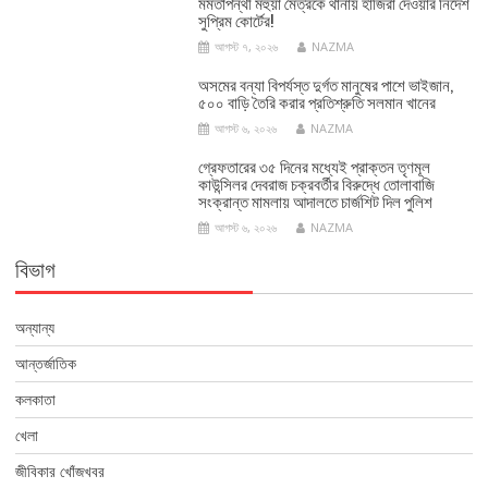
মমতাপন্থী মহুয়া মৈত্রকে থানায় হাজিরা দেওয়ার নির্দেশ
সুপ্রিম কোর্টের!
আগস্ট ৭, ২০২৬
NAZMA
অসমের বন্যা বিপর্যস্ত দুর্গত মানুষের পাশে ভাইজান,
৫০০ বাড়ি তৈরি করার প্রতিশ্রুতি সলমান খানের
আগস্ট ৬, ২০২৬
NAZMA
গ্রেফতারের ৩৫ দিনের মধ্যেই প্রাক্তন তৃণমূল
কাউন্সিলর দেবরাজ চক্রবর্তীর বিরুদ্ধে তোলাবাজি
সংক্রান্ত মামলায় আদালতে চার্জশিট দিল পুলিশ
আগস্ট ৬, ২০২৬
NAZMA
বিভাগ
অন্যান্য
আন্তর্জাতিক
কলকাতা
খেলা
জীবিকার খোঁজখবর