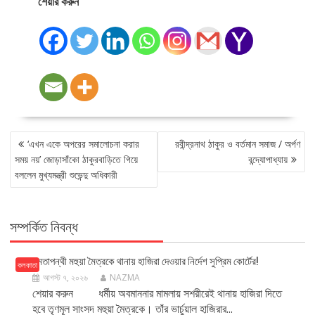
শেয়ার করুন
POST
‘এখন একে অপরের সমালোচনা করার
রবীন্দ্রনাথ ঠাকুর ও বর্তমান সমাজ / অর্পণ
NAVIGATION
সময় নয়’ জোড়াসাঁকো ঠাকুরবাড়িতে গিয়ে
বন্দ্যোপাধ্যায়
বললেন মুখ্যমন্ত্রী শুভেন্দু অধিকারী
সম্পর্কিত নিবন্ধ
মমতাপন্থী মহুয়া মৈত্রকে থানায় হাজিরা দেওয়ার নির্দেশ সুপ্রিম কোর্টের!
কলকাতা
আগস্ট ৭, ২০২৬
NAZMA
শেয়ার করুন ধর্মীয় অবমাননার মামলায় সশরীরেই থানায় হাজিরা দিতে
হবে তৃণমূল সাংসদ মহুয়া মৈত্রকে। তাঁর ভার্চুয়াল হাজিরার...