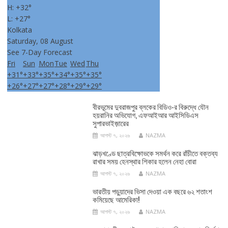
H:
+
32°
L:
+
27°
Kolkata
Saturday, 08 August
See 7-Day Forecast
Fri
Sun
Mon
Tue
Wed
Thu
+
31°
+
33°
+
35°
+
34°
+
35°
+
35°
+
26°
+
27°
+
27°
+
28°
+
29°
+
29°
বীরভূমের দুবরাজপুর ব্লকের বিডিও-র বিরুদ্ধে যৌন
হয়রানির অভিযোগ, এফআইআর আইসিডিএস
সুপারভাইজ়ারের
আগস্ট ৭, ২০২৬
NAZMA
ঝাড়খণ্ডে ছাত্রবিক্ষোভকে সমর্থন করে রাঁচীতে বক্তব্য
রাখার সময় হেনস্থার শিকার হলেন নেহা বোরা
আগস্ট ৭, ২০২৬
NAZMA
ভারতীয় পড়ুয়াদের ভিসা দেওয়া এক বছরে ৬২ শতাংশ
কমিয়েছে আমেরিকা!
আগস্ট ৭, ২০২৬
NAZMA