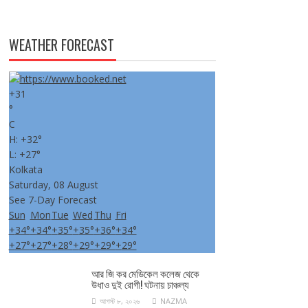
WEATHER FORECAST
+
31
°
C
H:
+
32°
L:
+
27°
Kolkata
Saturday, 08 August
See 7-Day Forecast
Sun
Mon
Tue
Wed
Thu
Fri
+
34°
+
34°
+
35°
+
35°
+
36°
+
34°
+
27°
+
27°
+
28°
+
29°
+
29°
+
29°
আর জি কর মেডিকেল কলেজ থেকে
উধাও দুই রোগী! ঘটনায় চাঞ্চল্য
আগস্ট ৮, ২০২৬
NAZMA