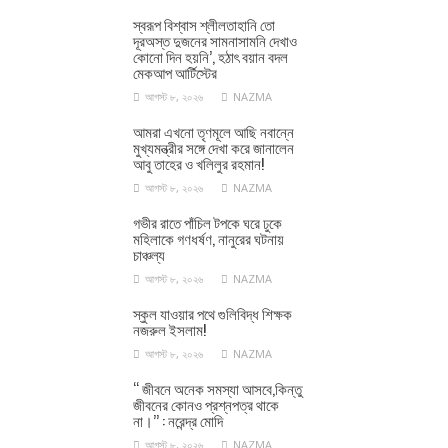
স্বরূপ বিশ্বাস শ্লীলতাহানি তো
দূরঅস্ত দুজনের সামনাসামনি দেখাও
কোনো দিন হয়নি’, হঠাৎ বয়ান বদল
মেকআপ আর্টিস্টের
আগস্ট ৮, ২০২৬
NAZMA
আমরা এখনো তৃণমূলে আছি নবান্নে
মুখ্যমন্ত্রীর সঙ্গে দেখা করে জানালেন
আবু তাহের ও খলিলুর রহমান!
আগস্ট ৮, ২০২৬
NAZMA
গভীর রাতে পাঁচিল টপকে ঘরে ঢুকে
মহিলাকে গণধর্ষণ, নানুরের ঘটনায়
চাঞ্চল্য
আগস্ট ৮, ২০২৬
NAZMA
স্কুল যাওয়ার পথে গুলিবিদ্ধ শিক্ষক
নজরুল ইসলাম!
আগস্ট ৮, ২০২৬
NAZMA
‘‘ জীবনে অনেক সমস্যা আসবে,কিন্তু
জীবনের কোনও প্রশ্নপত্র থাকে
না।’’ : নরেন্দ্র মোদি
আগস্ট ৮, ২০২৬
NAZMA