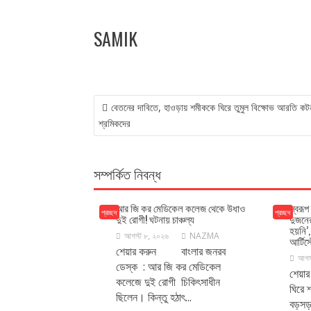
SAMIK
POST
বেতনের দাবিতে, হাওড়ায় শমীককে ঘিরে তুমুল বিক্ষোভ আরতি কট
NAVIGATION
শ্রমিকদের
সম্পর্কিত নিবন্ধ
আর জি কর মেডিকেল কলেজ থেকে উধাও
স্বরূপ
প্রচ্ছদ
প্রচ্ছদ
দুই রোগী! ঘটনায় চাঞ্চল্য
দুজনে
হয়নি
আগস্ট ৮, ২০২৬
NAZMA
আর্টিস্
শেয়ার করুন বাংলার জনরব
আগস
ডেস্ক : আর জি কর মেডিকেল
শেয়া
কলেজে দুই রোগী চিকিৎসাধীন
ঘিরে 
ছিলেন। কিন্তু হঠাৎ...
বড়স