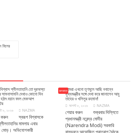
ন মিলের
 বিশ্বাস শ্লীলতাহানি তো দূরঅস্ত
আমরা এখনো তৃণমূলে আছি নবান্নে
কলকাতা
র সামনাসামনি দেখাও কোনো দিন
মুখ্যমন্ত্রীর সঙ্গে দেখা করে জানালেন আবু
’, হঠাৎ বয়ান বদল মেকআপ
তাহের ও খলিলুর রহমান!
টের
আগস্ট ৮, ২০২৬
NAZMA
্ট ৮, ২০২৬
NAZMA
শেয়ার করুন শুক্রবার দিল্লিতে
র করুন স্বরূপ বিশ্বাসকে
প্রধানমন্ত্রী নরেন্দ্র মোদীর
শ্লীলতাহানির মামলায় এবার
(Narendra Modi) সরকারি
ড় মোড়। অভিযোগকারী
বাসভবনে আয়োজিত প্রাতরাশ বৈঠকে