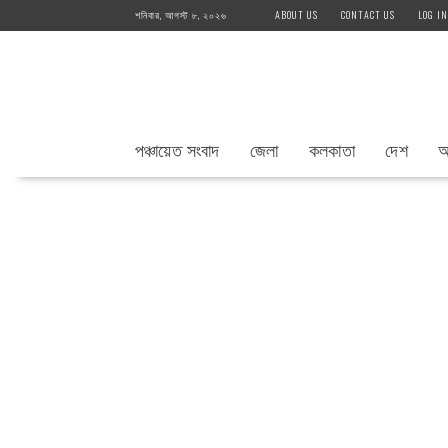
Skip
শনিবার, আগস্ট ৮, ২০২৬
ABOUT US
CONTACT US
LOG IN
to
content
পঞ্চায়েত সংবাদ
জেলা
কলকাতা
দেশ
আ