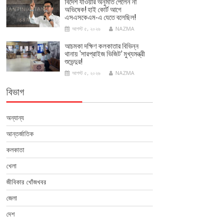
বিদেশ যাওয়ার অনুমতি পেলেন না
অভিষেক! হাই কোর্ট আগে
এসএসকেএম-এ যেতে বলেছিল!
আগস্ট ৫, ২০২৬
NAZMA
আচমকা দক্ষিণ কলকাতার বিভিন্ন
থানায় ‘সারপ্রাইজ ভিজিট’ মুখ্যমন্ত্রী
শুভেন্দুর!
আগস্ট ৫, ২০২৬
NAZMA
বিভাগ
অন্যান্য
আন্তর্জাতিক
কলকাতা
খেলা
জীবিকার খোঁজখবর
জেলা
দেশ