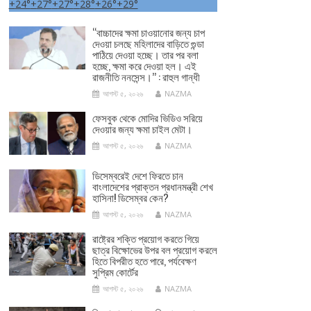
+
24°
+
27°
+
27°
+
28°
+
26°
+
29°
‘‘বাচ্চাদের ক্ষমা চাওয়ানোর জন্য চাপ
দেওয়া চলছে মহিলাদের বাড়িতে গুন্ডা
পাঠিয়ে দেওয়া হচ্ছে। তার পর বলা
হচ্ছে, ক্ষমা করে দেওয়া হল। এই
রাজনীতি ননসেন্স।’’ : রাহুল গান্ধী
আগস্ট ৫, ২০২৬
NAZMA
ফেসবুক থেকে মোদির ভিডিও সরিয়ে
দেওয়ার জন্য ক্ষমা চাইল মেটা।
আগস্ট ৫, ২০২৬
NAZMA
ডিসেম্বরেই দেশে ফিরতে চান
বাংলাদেশের প্রাক্তন প্রধানমন্ত্রী শেখ
হাসিনা! ডিসেম্বর কেন?
আগস্ট ৫, ২০২৬
NAZMA
রাষ্ট্রের শক্তি প্রয়োগ করতে গিয়ে
ছাত্র বিক্ষোভের উপর বল প্রয়োগ করলে
হিতে বিপরীত হতে পারে, পর্যবেক্ষণ
সুপ্রিম কোর্টের
আগস্ট ৫, ২০২৬
NAZMA