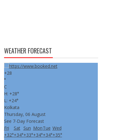
WEATHER FORECAST
+
28
°
C
H:
+
28°
L:
+
24°
Kolkata
Thursday, 06 August
See 7-Day Forecast
Fri
Sat
Sun
Mon
Tue
Wed
+
32°
+
34°
+
33°
+
34°
+
34°
+
35°