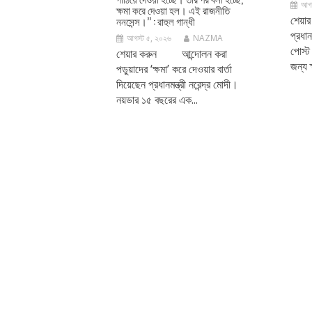
আগস
ক্ষমা করে দেওয়া হল। এই রাজনীতি
শেয়া
ননসেন্স।’’ : রাহুল গান্ধী
প্রধান
আগস্ট ৫, ২০২৬
NAZMA
পোস্ট
শেয়ার করুন আন্দোলন করা
জন্য ক
পড়ুয়াদের ‘ক্ষমা’ করে দেওয়ার বার্তা
দিয়েছেন প্রধানমন্ত্রী নরেন্দ্র মোদী।
নয়ডার ১৫ বছরের এক...