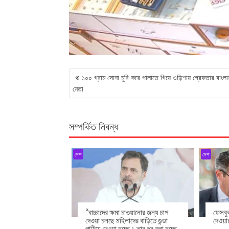
POST
১০০ গ্রাম সোনা চুরি করে পালাতে গিয়ে ওড়িশায় গ্রেফতার বাংল
NAVIGATION
নেতা
সম্পর্কিত নিবন্ধ
দেশ
দেশ
‘‘বাচ্চাদের ক্ষমা চাওয়ানোর জন্য চাপ
ফেসবু
দেওয়া চলছে মহিলাদের বাড়িতে গুন্ডা
দেওয়া
পাঠিয়ে দেওয়া হচ্ছে। তার পর বলা হচ্ছে,