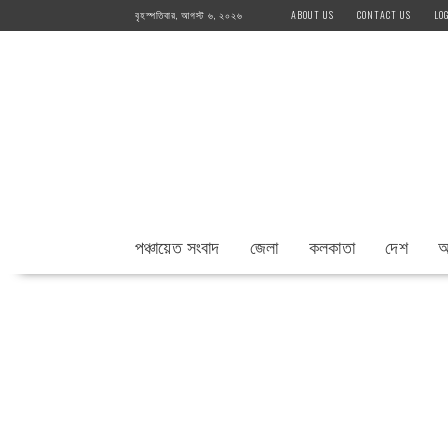
Skip
বৃহস্পতিবার, আগস্ট ৬, ২০২৬
ABOUT US
CONTACT US
LO
to
content
পঞ্চায়েত সংবাদ
জেলা
কলকাতা
দেশ
আ