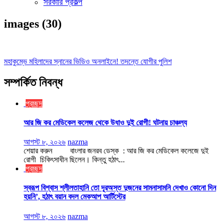
সরকারি প্রকল্প
images (30)
Post
মহাকুম্ভে মহিলাদের স্নানের ভিডিও অনলাইনে! তদন্তে যোগীর পুলিশ
navigation
সম্পর্কিত নিবন্ধ
প্রচ্ছদ
আর জি কর মেডিকেল কলেজ থেকে উধাও দুই রোগী! ঘটনায় চাঞ্চল্য
আগস্ট ৮, ২০২৬
nazma
শেয়ার করুন বাংলার জনরব ডেস্ক : আর জি কর মেডিকেল কলেজে দুই
রোগী চিকিৎসাধীন ছিলেন। কিন্তু হঠাৎ...
প্রচ্ছদ
স্বরূপ বিশ্বাস শ্লীলতাহানি তো দূরঅস্ত দুজনের সামনাসামনি দেখাও কোনো দিন
হয়নি’, হঠাৎ বয়ান বদল মেকআপ আর্টিস্টের
আগস্ট ৮, ২০২৬
nazma