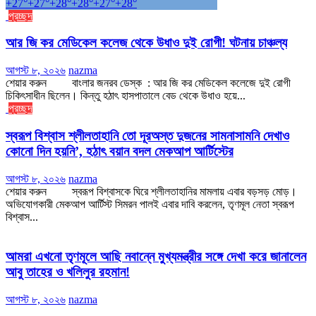
+
27°
+
27°
+
28°
+
28°
+
27°
+
28°
প্রচ্ছদ
আর জি কর মেডিকেল কলেজ থেকে উধাও দুই রোগী! ঘটনায় চাঞ্চল্য
আগস্ট ৮, ২০২৬
nazma
শেয়ার করুন বাংলার জনরব ডেস্ক : আর জি কর মেডিকেল কলেজে দুই রোগী
চিকিৎসাধীন ছিলেন। কিন্তু হঠাৎ হাসপাতালে বেড থেকে উধাও হয়ে...
প্রচ্ছদ
স্বরূপ বিশ্বাস শ্লীলতাহানি তো দূরঅস্ত দুজনের সামনাসামনি দেখাও
কোনো দিন হয়নি’, হঠাৎ বয়ান বদল মেকআপ আর্টিস্টের
আগস্ট ৮, ২০২৬
nazma
শেয়ার করুন স্বরূপ বিশ্বাসকে ঘিরে শ্লীলতাহানির মামলায় এবার বড়সড় মোড়।
অভিযোগকারী মেকআপ আর্টিস্ট সিমরন পালই এবার দাবি করলেন, তৃণমূল নেতা স্বরূপ
বিশ্বাস...
আমরা এখনো তৃণমূলে আছি নবান্নে মুখ্যমন্ত্রীর সঙ্গে দেখা করে জানালেন
আবু তাহের ও খলিলুর রহমান!
আগস্ট ৮, ২০২৬
nazma