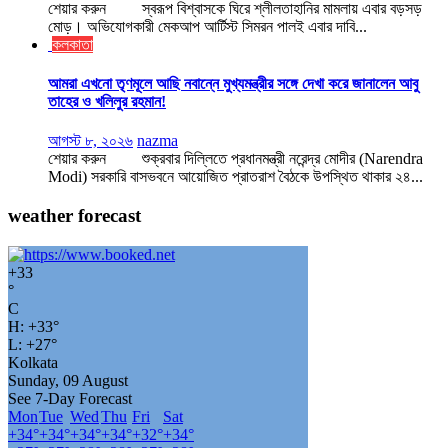
শেয়ার করুন স্বরূপ বিশ্বাসকে ঘিরে শ্লীলতাহানির মামলায় এবার বড়সড়
মোড়। অভিযোগকারী মেকআপ আর্টিস্ট সিমরন পালই এবার দাবি...
কলকাতা
আমরা এখনো তৃণমূলে আছি নবান্নে মুখ্যমন্ত্রীর সঙ্গে দেখা করে জানালেন আবু
তাহের ও খলিলুর রহমান!
আগস্ট ৮, ২০২৬
nazma
শেয়ার করুন শুক্রবার দিল্লিতে প্রধানমন্ত্রী নরেন্দ্র মোদীর (Narendra
Modi) সরকারি বাসভবনে আয়োজিত প্রাতরাশ বৈঠকে উপস্থিত থাকার ২৪...
weather forecast
+
33
°
C
H:
+
33°
L:
+
27°
Kolkata
Sunday, 09 August
See 7-Day Forecast
Mon
Tue
Wed
Thu
Fri
Sat
+
34°
+
34°
+
34°
+
34°
+
32°
+
34°