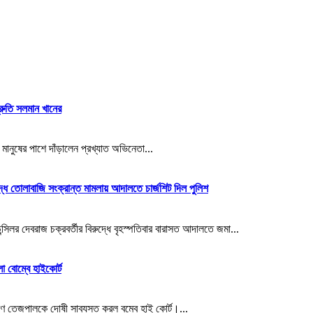
্রুতি সলমান খানের
নুষের পাশে দাঁড়ালেন প্রখ্যাত অভিনেতা...
দ্ধে তোলাবাজি সংক্রান্ত মামলায় আদালতে চার্জশিট দিল পুলিশ
লর দেবরাজ চক্রবর্তীর বিরুদ্ধে বৃহস্পতিবার বারাসত আদালতে জমা...
ো বোম্বে হাইকোর্ট
 তেজপালকে দোষী সাব্যস্ত করল বম্বে হাই কোর্ট।...