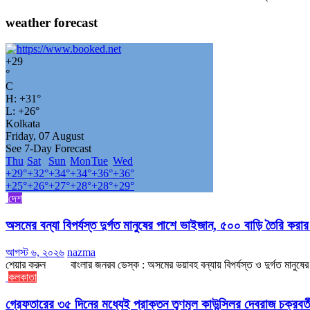
weather forecast
+
29
°
C
H:
+
31°
L:
+
26°
Kolkata
Friday, 07 August
See 7-Day Forecast
Thu
Sat
Sun
Mon
Tue
Wed
+
29°
+
32°
+
34°
+
34°
+
36°
+
36°
+
25°
+
26°
+
27°
+
28°
+
28°
+
29°
দেশ
অসমের বন্যা বিপর্যস্ত দুর্গত মানুষের পাশে ভাইজান, ৫০০ বাড়ি তৈরি করা
আগস্ট ৬, ২০২৬
nazma
শেয়ার করুন বাংলার জনরব ডেস্ক : অসমের ভয়াবহ বন্যায় বিপর্যস্ত ও দুর্গত মানুষের প
কলকাতা
গ্রেফতারের ৩৫ দিনের মধ্যেই প্রাক্তন তৃণমূল কাউন্সিলর দেবরাজ চক্রবর্ত