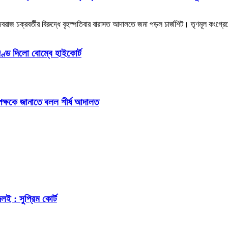
জ চক্রবর্তীর বিরুদ্ধে বৃহস্পতিবার বারাসত আদালতে জমা পড়ল চার্জশিট। তৃণমূল কংগ্রেস
ণ্ড দিলো বোম্বে হাইকোর্ট
 পক্ষকে জানাতে বলল শীর্ষ আদালত
ই : সুপ্রিম কোর্ট