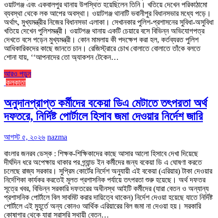
ওয়াটগঞ্জ এবং একবালপুর থানায় উপস্থিত হয়েছিলেন তিনি। খতিয়ে দেখেন পরিকাঠামো
ব্যবস্থা থেকে লক আপের অবস্থা। ওয়াটগঞ্জ থানাটি ভবানীপুর বিধানসভার মধ্যে পড়ে।
অর্থাৎ, মুখ্যমন্ত্রীর নিজের বিধানসভা এলাকা। সেখানকার পুলিশ-প্রশাসনের সুবিধা-অসুবিধা
খতিয়ে দেখেন পুলিশমন্ত্রী। ওয়াটগঞ্জ থানায় একটি চেয়ারে বসে বিভিন্ন অভিযোগপত্র
দেখতে বসে পড়েন মুখ্যমন্ত্রী। কোন মামলায় কী পদক্ষেপ করা হল, কর্তব্যরত পুলিশ
আধিকারিকদের কাছে জানতে চান। রেজিস্ট্রারে চোখ বোলাতে বোলাতে তাঁকে বলতে
শোনা যায়, ‘‘আপনাদের তো অ্যাকশন টেকেন…
আরও পড়ুন
কলকাতা
অনুদানপ্রাপ্ত কর্মীদের বকেয়া ডিএ মেটাতে তৎপরতা অর্থ
দফতরে, নির্দিষ্ট পোর্টালে হিসাব জমা দেওয়ার নির্দেশ জারি
আগস্ট ৫, ২০২৬
nazma
বাংলার জনরব ডেস্ক : শিক্ষক-শিক্ষিকাদের কাছে আসার আলো হিসাবে দেখা দিয়েছে
দীর্ঘদিন ধরে অপেক্ষায় থাকার পর গ্র্যান্ড ইন কর্মীদের জন্য বকেয়া ডি এ ঘোষণা করতে
চলেছে রাজ্য সরকার। সুপ্রিম কোর্টের নির্দেশ অনুযায়ী এই বকেয়া (এরিয়ার) টাকা দেওয়ার
নির্দেশিকা কার্যকর করতেই মূলত প্রশাসনিক পর্যায়ে তৎপরতা শুরু হয়েছে। অর্থ দফতর
সূত্রে খবর, বিভিন্ন সরকারি দফতরের অধীনস্থ আইটি কর্মীদের (যারা বেতন ও অন্যান্য
প্রশাসনিক পোর্টালে বিল সাবমিট করার দায়িত্বে থাকেন) নির্দেশ দেওয়া হয়েছে যাতে নির্দিষ্ট
পোর্টালে এই মুহূর্তে অন্য কোনও আর্থিক এরিয়ারের বিল জমা না দেওয়া হয়। সরকারি
কোষাগার থেকে যারা সরাসরি স্থায়ী বেতন…