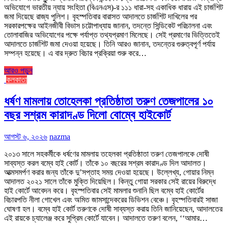
অভিযোগে ভারতীয় ন্যায় সংহিতা (বিএনএস)-র ১১১ ধারা-সহ একাধিক ধারায় এই চার্জশিট
জমা দিয়েছে রাজ্য পুলিশ। বৃহস্পতিবার বারাসত আদালতে চার্জশিট দাখিলের পর
সরকারপক্ষের আইনজীবী বিভাস চট্টোপাধ্যায় জানান, তদন্তে সিন্ডিকেট পরিচালনা এবং
তোলাবাজির অভিযোগের পক্ষে পর্যাপ্ত তথ্যপ্রমাণ মিলেছে। সেই প্রমাণের ভিত্তিতেই
আদালতে চার্জশিট জমা দেওয়া হয়েছে। তিনি আরও জানান, তদন্তের গুরুত্বপূর্ণ পর্যায়
সম্পন্ন হয়েছে। এ বার দ্রুত বিচার প্রক্রিয়া শুরু করে…
আরও পড়ুন
কলকাতা
ধর্ষণ মামলায় তোহেলকা প্রতিষ্ঠাতা তরুণ তেজপালের ১০
বছর সশ্রম কারাদণ্ড দিলো বোম্বে হাইকোর্ট
আগস্ট ৬, ২০২৬
nazma
২০১৩ সালে সহকর্মীকে ধর্ষণের মামলায় তহেলকা প্রতিষ্ঠাতা তরুণ তেজপালকে দোষী
সাব্যস্ত করল বম্বে হাই কোর্ট। তাঁকে ১০ বছরের সশ্রম কারাদণ্ড দিল আদালত।
আত্মসমর্পণ করার জন্য তাঁকে দু’সপ্তাহ সময় দেওয়া হয়েছে। উল্লেখ্য, গোয়ার নিম্ন
আদালত ২০২১ সালে তাঁকে মুক্তি দিয়েছিল। কিন্তু গোয়া সরকার সেই রায়ের বিরুদ্ধে
হাই কোর্টে আবেদন করে। বৃহস্পতিবার সেই মামলার শুনানি ছিল বম্বে হাই কোর্টের
বিচারপতি নীলা গোখেল এবং অমিত জামসান্দেকরের ডিভিশন বেঞ্চে। বৃহস্পতিবারই সাজা
ঘোষণা হল। বম্বে হাই কোর্ট তরুণকে দোষী সাব্যস্ত করায় তিনি জানিয়েছেন, আদালতের
এই রায়কে চ্যালেঞ্জ করে সুপ্রিম কোর্টে যাবেন। আদালতে তরুণ বলেন, ‘‘আমার…