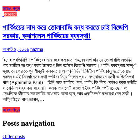
আরও পড়ুন
কলকাতা
পার্কিংয়ের নাম করে তোলাবাজি বন্ধ করতে চাই বিজেপি
সরকার, ক্যাশলেস পার্কিংয়ের ব্যবস্থা!
আগস্ট ৪, ২০২৬
nazma
বিশেষ প্রতিনিধি : পার্কিংয়ের নাম করে কলকাতা শহরের এলাকায় যে তোলাবাজি এতদিন
ধরে চলছিল তা বন্ধ করার উদ্যোগ নিল বর্তমান বিজেপি সরকার। পার্কিং ব্যবস্থায় সম্পূর্ণ
স্বচ্ছতা ফেরাতে খুব শীঘ্রই কলকাতায় অ্যাপ-নির্ভর ডিজিটাল পার্কিং চালু হতে চলেছে।
মঙ্গলবার এই সিদ্ধান্তের কথা স্পষ্ট জানিয়ে দিলেন পুর ও নগরোন্নয়ন মন্ত্রী অগ্নিমিত্রা
পাল (Agnimitra Paul)। তিনি সাফ জানিয়ে দেন, পার্কিং ফি নিয়ে কোনও রকম দুর্নীতি
বা বেনিয়ম সহ্য করা হবে না। কলকাতায় মোট কতগুলি বৈধ পার্কিং স্পট রয়েছে এবং
সেগুলিকে কীভাবে নজরদারির আওতায় আনা হবে, তার একটি স্পষ্ট রূপরেখা দেন মন্ত্রী।
অগ্নিমিত্রা পাল জানান,…
আরও পড়ুন
Posts navigation
Older posts