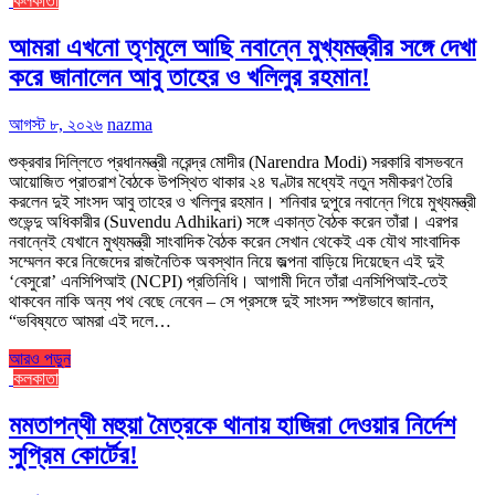
কলকাতা
আমরা এখনো তৃণমূলে আছি নবান্নে মুখ্যমন্ত্রীর সঙ্গে দেখা
করে জানালেন আবু তাহের ও খলিলুর রহমান!
আগস্ট ৮, ২০২৬
nazma
শুক্রবার দিল্লিতে প্রধানমন্ত্রী নরেন্দ্র মোদীর (Narendra Modi) সরকারি বাসভবনে
আয়োজিত প্রাতরাশ বৈঠকে উপস্থিত থাকার ২৪ ঘণ্টার মধ্যেই নতুন সমীকরণ তৈরি
করলেন দুই সাংসদ আবু তাহের ও খলিলুর রহমান। শনিবার দুপুরে নবান্নে গিয়ে মুখ্যমন্ত্রী
শুভেন্দু অধিকারীর (Suvendu Adhikari) সঙ্গে একান্ত বৈঠক করেন তাঁরা। এরপর
নবান্নেই যেখানে মুখ্যমন্ত্রী সাংবাদিক বৈঠক করেন সেখান থেকেই এক যৌথ সাংবাদিক
সম্মেলন করে নিজেদের রাজনৈতিক অবস্থান নিয়ে জল্পনা বাড়িয়ে দিয়েছেন এই দুই
‘বেসুরো’ এনসিপিআই (NCPI) প্রতিনিধি। আগামী দিনে তাঁরা এনসিপিআই-তেই
থাকবেন নাকি অন্য পথ বেছে নেবেন – সে প্রসঙ্গে দুই সাংসদ স্পষ্টভাবে জানান,
“ভবিষ্যতে আমরা এই দলে…
আরও পড়ুন
কলকাতা
মমতাপন্থী মহুয়া মৈত্রকে থানায় হাজিরা দেওয়ার নির্দেশ
সুপ্রিম কোর্টের!