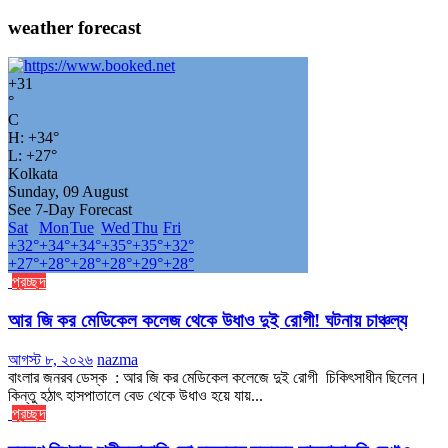
weather forecast
+
31
°
C
H:
+
34°
L:
+
27°
Kolkata
Sunday, 09 August
See 7-Day Forecast
Sat
Mon
Tue
Wed
Thu
Fri
+
32°
+
34°
+
34°
+
35°
+
35°
+
32°
+
27°
+
28°
+
28°
+
28°
+
29°
+
28°
প্রচ্ছদ
আর জি কর মেডিকেল কলেজ থেকে উধাও দুই রোগী! ঘটনায় চাঞ্চল্য
আগস্ট ৮, ২০২৬
nazma
বাংলার জনরব ডেস্ক : আর জি কর মেডিকেল কলেজে দুই রোগী চিকিৎসাধীন ছিলেন।
কিন্তু হঠাৎ হাসপাতালে বেড থেকে উধাও হয়ে যায়...
প্রচ্ছদ