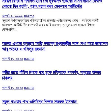
স্বরূপ বিশ্বাস শ্লীলতাহানি তো দূরঅস্ত দুজনের সামনাসামনি দেখাও
কোনো দিন হয়নি’, হঠাৎ বয়ান বদল মেকআপ আর্টিস্টের
আগস্ট ৮, ২০২৬
nazma
স্বরূপ বিশ্বাসকে ঘিরে শ্লীলতাহানির মামলায় এবার বড়সড় মোড়। অভিযোগকারী
মেকআপ আর্টিস্ট সিমরন পালই এবার দাবি করলেন, তৃণমূল নেতা স্বরূপ বিশ্বাস
কোনওদিন...
আমরা এখনো তৃণমূলে আছি নবান্নে মুখ্যমন্ত্রীর সঙ্গে দেখা করে জানালেন
আবু তাহের ও খলিলুর রহমান!
আগস্ট ৮, ২০২৬
nazma
গভীর রাতে পাঁচিল টপকে ঘরে ঢুকে মহিলাকে গণধর্ষণ, নানুরের ঘটনায়
চাঞ্চল্য
আগস্ট ৮, ২০২৬
nazma
স্কুল যাওয়ার পথে গুলিবিদ্ধ শিক্ষক নজরুল ইসলাম!