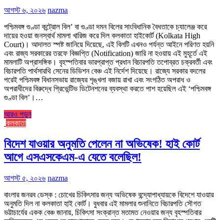
আগস্ট ৬, ২০২৬
nazma
পশ্চিমবঙ্গ গুণ্ডা কন্ট্রোল বিল’ বা গুণ্ডা দমন বিলের সাংবিধানিক বৈধতাকে চ্যালেঞ্জ করে
দায়ের হওয়া জনস্বার্থ মামলা খারিজ করে দিল কলকাতা হাইকোর্ট (Kolkata High
Court)। আদালত স্পষ্ট জানিয়ে দিয়েছে, এই বিলটি এখনও পর্যন্ত আইনে পরিণত হয়নি
এবং রাজ্য সরকারের তরফে বিজ্ঞপ্তি (Notification) জারি না হওয়ায় এই মুহূর্তে এই
মামলাটি অপ্রাসঙ্গিক। বৃহস্পতিবার ভারপ্রাপ্ত প্রধান বিচারপতি তপোব্রত চক্রবর্তী এবং
বিচারপতি পার্থসারথি সেনের ডিভিশন বেঞ্চ এই নির্দেশ দিয়েছে। রাজ্যে সরকার বদলের
পরেই পশ্চিমবঙ্গ বিধানসভায় রাজ্যের শৃঙ্খলা বজায় রাখা এবং সংগঠিত অপরাধ ও
অপরাধীদের বিরুদ্ধে প্রিভেন্টিভ ডিটেনশনের ব্যবস্থা করতে পাশ হয়েছিল এই ‘পশ্চিমবঙ্গ
গুণ্ডা বিল’।…
আরও পড়ুন
কলকাতা
বিদেশ যাওয়ার অনুমতি পেলেন না অভিষেক! হাই কোর্ট
আগে এসএসকেএম-এ যেতে বলেছিল!
আগস্ট ৫, ২০২৬
nazma
বাংলার জনরব ডেস্ক : চোখের চিকিৎসার জন্য অভিষেক বন্দ্যোপাধ্যায়কে বিদেশে যাওয়ার
অনুমতি দিল না কলকাতা হাই কোর্ট। বুধবার এই মামলার শুনানিতে বিচারপতি সৌগত
ভট্টাচার্যের একক বেঞ্চ জানায়, চিকিৎসা সংক্রান্ত মতামত নেওয়ার জন্য বৃহস্পতিবার