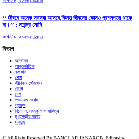
আগস্ট ৮, ২০২৬
nazma
‘‘ জীবনে অনেক সমস্যা আসবে,কিন্তু জীবনের কোনও প্রশ্নপত্র থাকে
না।’’ : নরেন্দ্র মোদি
আগস্ট ৮, ২০২৬
nazma
বিভাগ
অন্যান্য
আন্তর্জাতিক
কলকাতা
খেলা
জীবিকার খোঁজখবর
জেলা
দেশ
পঞ্চায়েত সংবাদ
প্রচ্ছদ
বিনোদন, সংস্কৃতি ও সাহিত্য
মুখ্যমন্ত্রীর দরবার
স্বাস্থ্য
© All Right Reserved By BANGLAR JANAROB, Editor-in-