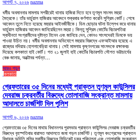
আগস্ট ৭, ২০২৬
nazma
ধর্মীয় অবমাননার মামলায় সশরীরেই থানায় হাজিরা দিতে হবে তৃণমূল সাংসদ মহুয়া
মৈত্রকে। তাঁর ভার্চুয়াল হাজিরার আবেদনে শুক্রবার কর্ণপাত করেনি সুপ্রিম কোর্ট। শেষে
আবেদন তুলে নিতে হয়েছে মহুয়ার আইনজীবীকে। ডিম ছোড়ার ঘটনা উল্লেখ করে থানায়
ভার্চুয়াল হাজিরার আবেদন জানিয়েছিলেন মহুয়া। কিন্তু সুপ্রিম কোর্টের বিচারপতিরা
স্বাধীনতা সংগ্রামীদের দৃষ্টান্ত টানেন এবং জানিয়ে দেন, কোনও সাংসদেরই ডিমকে ভয়
পাওয়া উচিত নয়। ধর্মীয় অবমাননার অভিযোগে মহুয়ার বিরুদ্ধে এফআইআর হয়েছে এ
রাজ্যের নদিয়ার হোগলাবেড়িয়া থানায়। সেই মামলায় কৃষ্ণনগরের সাংসদকে রক্ষাকবচ
দিয়েছে কলকাতা হাই কোর্ট। গত ২১ জুলাই হাই কোর্টের বিচারপতি সৌগত ভট্টাচার্যের
বেঞ্চ জানায়, অক্টোবর পর্যন্ত…
আরও পড়ুন
কলকাতা
গ্রেফতারের ৩৫ দিনের মধ্যেই প্রাক্তন তৃণমূল কাউন্সিলর
দেবরাজ চক্রবর্তীর বিরুদ্ধে তোলাবাজি সংক্রান্ত মামলায়
আদালতে চার্জশিট দিল পুলিশ
আগস্ট ৬, ২০২৬
nazma
গ্রেফতারের ৩৫ দিনের মাথায় বিধাননগর পুরসভার প্রাক্তন কাউন্সিলর দেবরাজ চক্রবর্তীর
বিরুদ্ধে বৃহস্পতিবার বারাসত আদালতে জমা পড়ল চার্জশিট। তৃণমূল কংগ্রেসের প্রাক্তন
বিধায়ক অদিতি মুন্সির স্বামীর বিরুদ্ধে সিন্ডিকেট চক্র পরিচালনা এবং তোলাবাজি সংক্রান্ত