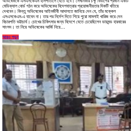
অভিষেককে এসএসকেএম হাসপাতালে যেতে হবে। সেখানকার চক্ষু বিভাগের প্রধান একটি
মেডিক্যাল বোর্ড গঠন করে অভিষেকের বিদেশযাত্রার প্রয়োজনীয়তার দিকটি খতিয়ে
দেখবেন। কিন্তু অভিষেকের আইনজীবী আদালতে জানিয়ে দেন যে, তাঁর মক্কেল
এসএসকেএম-এ যাবেন না। তার পর নির্দেশ দিতে গিয়ে পুরো মামলাই খারিজ করে দেন
বিচারপতি ভট্টাচার্য। চোখের চিকিৎসার জন্য বিদেশে যেতে চেয়েছিলেন ডায়মন্ড হারবারের
সাংসদ। তা নিয়ে অভিষেকের আর্জি নিয়ে…
আরও পড়ুন