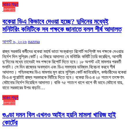
আরও পড়ুন
কলকাতা
বকেয়া ডিএ কিভাবে দেওয়া হচ্ছে? দুদিনের মধ্যেই
মনিটরিং কমিটিকে সব পক্ষকে জানাতে বলল শীর্ষ আদালত
আগস্ট ৬, ২০২৬
nazma
রাজ্য সরকারি কর্মীদের বকেয়া মহার্ঘ ভাতা সংক্রান্ত রিপোর্ট সংশ্লিষ্ট সব পক্ষকে দেওয়ার
নির্দেশ দিল সুপ্রিম কোর্ট। এ বিষয়ে আদালত যে মনিটরিং কমিটি তৈরি করেছিল, আগামী
দু’দিনের মধ্যে তাদেরই সব পক্ষকে রিপোর্ট দিতে হবে। ১৮ অগস্ট এই মামলার পরবর্তী
শুনানি। সে দিন রাজ্যের অবস্থান এবং ডিএ সমস্যার ভবিষ্যৎ বিবেচনা করবে শীর্ষ
আদালত। পশ্চিমবঙ্গের ডিএ মামলার মূল রায়ে সুপ্রিম কোর্ট জানিয়েছিল, কর্মচারীদের বকেয়া
ডিএ-র পুরোটাই রাজ্য সরকারকে মিটিয়ে দিতে হবে। বকেয়া ডিএ-র ২৫ শতাংশ তৎক্ষণাৎ
মেটানোর নির্দেশ দিয়েছিল আদালত। বাকি ৭৫ শতাংশ ধাপে ধাপে কী ভাবে মেটানো যায়,
যাতে সরকারের উপর বাড়তি…
আরও পড়ুন
কলকাতা
গুণ্ডা দমন বিল এখনও আইন হয়নি মামলা খারিজ হাই
কোর্টের