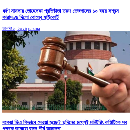
ধর্ষণ মামলায় তোহেলকা প্রতিষ্ঠাতা তরুণ তেজপালের ১০ বছর সশ্রম
কারাদণ্ড দিলো বোম্বে হাইকোর্ট
আগস্ট ৬, ২০২৬
nazma
বকেয়া ডিএ কিভাবে দেওয়া হচ্ছে? দুদিনের মধ্যেই মনিটরিং কমিটিকে সব
পক্ষকে জানাতে বলল শীর্ষ আদালত