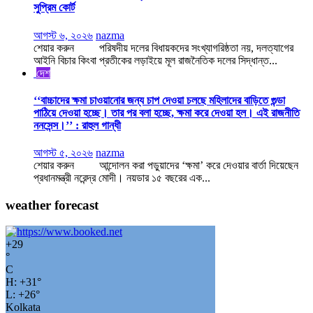
সুপ্রিম কোর্ট
আগস্ট ৬, ২০২৬
nazma
শেয়ার করুন পরিষদীয় দলের বিধায়কদের সংখ্যাগরিষ্ঠতা নয়, দলত্যাগের
আইনি বিচার কিংবা প্রতীকের লড়াইয়ে মূল রাজনৈতিক দলের সিদ্ধান্ত...
দেশ
‘‘বাচ্চাদের ক্ষমা চাওয়ানোর জন্য চাপ দেওয়া চলছে মহিলাদের বাড়িতে গুন্ডা
পাঠিয়ে দেওয়া হচ্ছে। তার পর বলা হচ্ছে, ক্ষমা করে দেওয়া হল। এই রাজনীতি
ননসেন্স।’’ : রাহুল গান্ধী
আগস্ট ৫, ২০২৬
nazma
শেয়ার করুন আন্দোলন করা পড়ুয়াদের ‘ক্ষমা’ করে দেওয়ার বার্তা দিয়েছেন
প্রধানমন্ত্রী নরেন্দ্র মোদী। নয়ডার ১৫ বছরের এক...
weather forecast
+
29
°
C
H:
+
31°
L:
+
26°
Kolkata