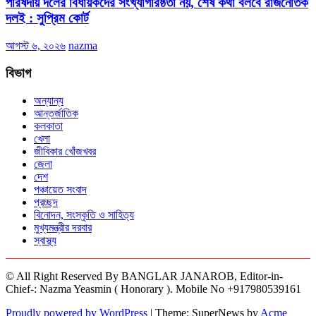
পরিষদীয় দলের বিধায়কদের সংখ্যাগরিষ্ঠতা নয়, শেষ কথা বলবে রাজনৈতিক
দলই : সুপ্রিম কোর্ট
আগস্ট ৬, ২০২৬
nazma
বিভাগ
অন্যান্য
আন্তর্জাতিক
কলকাতা
খেলা
জীবিকার খোঁজখবর
জেলা
দেশ
পঞ্চায়েত সংবাদ
প্রচ্ছদ
বিনোদন, সংস্কৃতি ও সাহিত্য
মুখ্যমন্ত্রীর দরবার
স্বাস্থ্য
© All Right Reserved By BANGLAR JANAROB, Editor-in-
Chief-: Nazma Yeasmin ( Honorary ). Mobile No +917980539161
Proudly powered by WordPress
|
Theme: SuperNews by
Acme