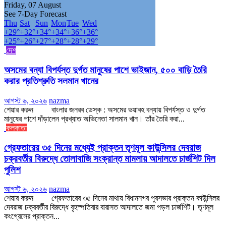
Friday, 07 August
See 7-Day Forecast
Thu
Sat
Sun
Mon
Tue
Wed
+
29°
+
32°
+
34°
+
34°
+
36°
+
36°
+
25°
+
26°
+
27°
+
28°
+
28°
+
29°
দেশ
অসমের বন্যা বিপর্যস্ত দুর্গত মানুষের পাশে ভাইজান, ৫০০ বাড়ি তৈরি
করার প্রতিশ্রুতি সলমান খানের
আগস্ট ৬, ২০২৬
nazma
শেয়ার করুন বাংলার জনরব ডেস্ক : অসমের ভয়াবহ বন্যায় বিপর্যস্ত ও দুর্গত
মানুষের পাশে দাঁড়ালেন প্রখ্যাত অভিনেতা সালমান খান। তাঁর তৈরি করা...
কলকাতা
গ্রেফতারের ৩৫ দিনের মধ্যেই প্রাক্তন তৃণমূল কাউন্সিলর দেবরাজ
চক্রবর্তীর বিরুদ্ধে তোলাবাজি সংক্রান্ত মামলায় আদালতে চার্জশিট দিল
পুলিশ
আগস্ট ৬, ২০২৬
nazma
শেয়ার করুন গ্রেফতারের ৩৫ দিনের মাথায় বিধাননগর পুরসভার প্রাক্তন কাউন্সিলর
দেবরাজ চক্রবর্তীর বিরুদ্ধে বৃহস্পতিবার বারাসত আদালতে জমা পড়ল চার্জশিট। তৃণমূল
কংগ্রেসের প্রাক্তন...