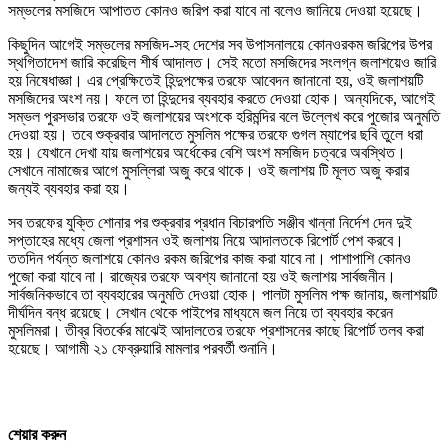
সম্ভলের মসজিদে আপাতত কোনও জরিপ করা যাবে না বলেও জানিয়ে দেওয়া হয়েছে।
কিছুদিন আগেই সম্ভলের মসজিদ-সহ দেশের সব উপাসনালয়ে কোনওরকম জরিপের উপর
স্থগিতাদেশ জারি করেছিল শীর্ষ আদালত। সেই মতো মসজিদের সংলগ্ন জলাশয়েও জারি
হয় নিষেধাজ্ঞা। এর প্রেক্ষিতেই হিন্দুপক্ষের তরফে আবেদন জানানো হয়, ওই জলাশয়টি
মসজিদের অংশ নয়। ফলে তা হিন্দুদের ব্যবহার করতে দেওয়া হোক। অন্যদিকে, আগেই
সম্ভল পুরসভার তরফে ওই জলাশয়ের অংশকে হরিমন্দির বলে উল্লেখ করে পুজোর অনুমতি
দেওয়া হয়। তবে শুক্রবার আদালতে মুসলিম পক্ষের তরফে গুগল ম্যাপের ছবি তুলে ধরা
হয়। যেখানে দেখা যায় জলাশয়ের অর্ধেকের বেশি অংশ মসজিদ চত্বরে অবস্থিত।
সেখানে নামাজের আগে মুসল্লিরা অজু করে থাকে। ওই জলাশয় টি মূলত অজু করার
জন্যই ব্যবহার করা হয়।
সব তরফের যুক্তি শোনার পর শুক্রবার প্রধান বিচারপতি সঞ্জীব খান্না নির্দেশ দেন দুই
সপ্তাহের মধ্যে জেলা প্রশাসন ওই জলাশয় নিয়ে আদালতকে রিপোর্ট পেশ করবে।
ততদিন পর্যন্ত জলাশয়ে কোনও রকম জরিপের কাজ করা যাবে না। পাশাপাশি কোনও
পুজো করা যাবে না। রাজ্যের তরফে অবশ্য জানানো হয় ওই জলাশয় সার্বজনীন।
সার্বজনিকভাবে তা ব্যবহারের অনুমতি দেওয়া হোক। পালটা মুসলিম পক্ষ জানায়, জলাশয়টি
দীর্ঘদিন বন্ধ রয়েছে। সেখান থেকে পাইপের মাধ্যমে জল নিয়ে তা ব্যবহার করেন
মুসলিমরা। তীব্র বিতর্কের মাঝেই আদালতের তরফে প্রশাসনের কাছে রিপোর্ট তলব করা
হয়েছে। আগামী ২১ ফেব্রুয়ারি মামলার পরবর্তী শুনানি।
শেয়ার করুন