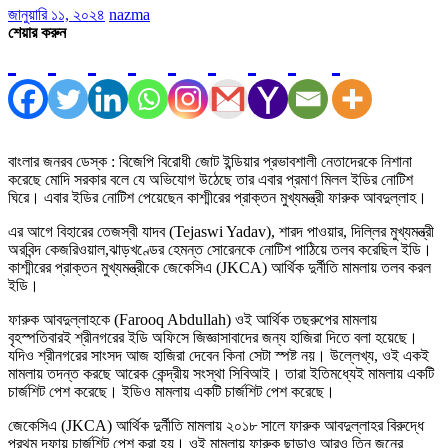
জানুয়ারি ১১, ২০২৪
nazma
শেয়ার করুন
বাংলার জনরব ডেস্ক : বিজেপি বিরোধী জোট ইন্ডিয়ার প্রভাবশালী নেতাদেরকে নিশানা
করেছে মোদি সরকার বলে যে অভিযোগ উঠেছে তার এবার প্রমাণ মিলল ইডির নোটিশ
ঘিরে। এবার ইডির নোটিশ পেয়েছেন কাশ্মীরের প্রাক্তন মুখ্যমন্ত্রী ফারুক আবদুল্লাহ।
এর আগে বিহারের তেজস্বী যাদব (Tejaswi Yadav), শারদ পাওয়ার, দিল্লির মুখ্যমন্ত্রী
অরবিন্দ কেজরিওয়াল,ঝাড়খণ্ডের হেমন্ত সোরেনকে নোটিশ পাঠিয়ে তলব করেছিল ইডি।
কাশ্মীরের প্রাক্তন মুখ্যমন্ত্রীকে জেকেসিএ (JKCA) আর্থিক দুর্নীতি মামলায় তলব করল
ইডি।
ফারুক আবদুল্লাহকে (Farooq Abdullah) ওই আর্থিক তছরুপের মামলায়
বৃহস্পতিবারই শ্রীনগরের ইডি অফিসে জিজ্ঞাসাবাদের জন্য হাজিরা দিতে বলা হয়েছে।
যদিও শ্রীনগরের সাংসদ আজ হাজিরা দেবেন কিনা সেটা স্পষ্ট নয়। উল্লেখ্য, ওই একই
মামলায় তদন্ত করছে আরেক কেন্দ্রীয় সংস্থা সিবিআই। তারা ইতিমধ্যেই মামলায় একটি
চার্জশিট পেশ করেছে। ইডিও মামলায় একটি চার্জশিট পেশ করেছে।
জেকেসিএ (JKCA) আর্থিক দুর্নীতি মামলায় ২০১৮ সালে ফারুক আবদুল্লাহর বিরুদ্ধে
প্রথম দফায় চার্জশিট পেশ করা হয়। ওই মামলায় ফারুক ছাড়াও আরও তিন জনের