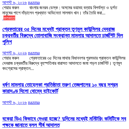
আগস্ট ৬, ২০২৬
nazma
শেয়ার করুন বাংলার জনরব ডেস্ক : অসমের ভয়াবহ বন্যায় বিপর্যস্ত ও দুর্গত
মানুষের পাশে দাঁড়ালেন প্রখ্যাত অভিনেতা সালমান খান। তাঁর তৈরি করা...
কলকাতা
গ্রেফতারের ৩৫ দিনের মধ্যেই প্রাক্তন তৃণমূল কাউন্সিলর দেবরাজ
চক্রবর্তীর বিরুদ্ধে তোলাবাজি সংক্রান্ত মামলায় আদালতে চার্জশিট দিল
পুলিশ
আগস্ট ৬, ২০২৬
nazma
শেয়ার করুন গ্রেফতারের ৩৫ দিনের মাথায় বিধাননগর পুরসভার প্রাক্তন কাউন্সিলর
দেবরাজ চক্রবর্তীর বিরুদ্ধে বৃহস্পতিবার বারাসত আদালতে জমা পড়ল চার্জশিট। তৃণমূল
কংগ্রেসের প্রাক্তন...
ধর্ষণ মামলায় তোহেলকা প্রতিষ্ঠাতা তরুণ তেজপালের ১০ বছর সশ্রম
কারাদণ্ড দিলো বোম্বে হাইকোর্ট
আগস্ট ৬, ২০২৬
nazma
বকেয়া ডিএ কিভাবে দেওয়া হচ্ছে? দুদিনের মধ্যেই মনিটরিং কমিটিকে সব
পক্ষকে জানাতে বলল শীর্ষ আদালত