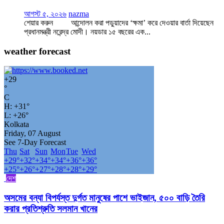
আগস্ট ৫, ২০২৬
nazma
শেয়ার করুন আন্দোলন করা পড়ুয়াদের ‘ক্ষমা’ করে দেওয়ার বার্তা দিয়েছেন
প্রধানমন্ত্রী নরেন্দ্র মোদী। নয়ডার ১৫ বছরের এক...
weather forecast
+
29
°
C
H:
+
31°
L:
+
26°
Kolkata
Friday, 07 August
See 7-Day Forecast
Thu
Sat
Sun
Mon
Tue
Wed
+
29°
+
32°
+
34°
+
34°
+
36°
+
36°
+
25°
+
26°
+
27°
+
28°
+
28°
+
29°
দেশ
অসমের বন্যা বিপর্যস্ত দুর্গত মানুষের পাশে ভাইজান, ৫০০ বাড়ি তৈরি
করার প্রতিশ্রুতি সলমান খানের