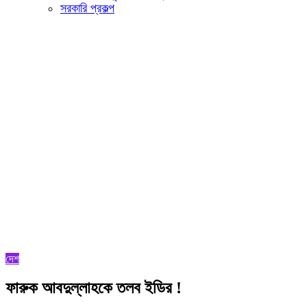
সরকারি প্রকল্প
দেশ
ফারুক আবদুল্লাহকে তলব ইডির !