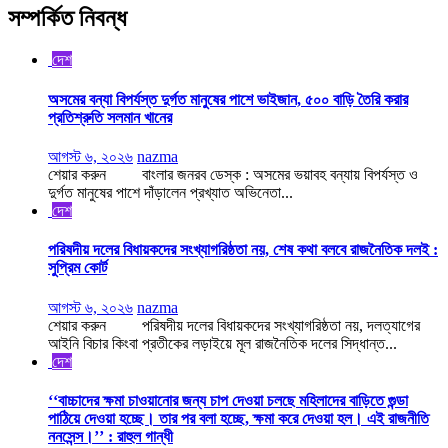
সম্পর্কিত নিবন্ধ
দেশ
অসমের বন্যা বিপর্যস্ত দুর্গত মানুষের পাশে ভাইজান, ৫০০ বাড়ি তৈরি করার
প্রতিশ্রুতি সলমান খানের
আগস্ট ৬, ২০২৬
nazma
শেয়ার করুন বাংলার জনরব ডেস্ক : অসমের ভয়াবহ বন্যায় বিপর্যস্ত ও
দুর্গত মানুষের পাশে দাঁড়ালেন প্রখ্যাত অভিনেতা...
দেশ
পরিষদীয় দলের বিধায়কদের সংখ্যাগরিষ্ঠতা নয়, শেষ কথা বলবে রাজনৈতিক দলই :
সুপ্রিম কোর্ট
আগস্ট ৬, ২০২৬
nazma
শেয়ার করুন পরিষদীয় দলের বিধায়কদের সংখ্যাগরিষ্ঠতা নয়, দলত্যাগের
আইনি বিচার কিংবা প্রতীকের লড়াইয়ে মূল রাজনৈতিক দলের সিদ্ধান্ত...
দেশ
‘‘বাচ্চাদের ক্ষমা চাওয়ানোর জন্য চাপ দেওয়া চলছে মহিলাদের বাড়িতে গুন্ডা
পাঠিয়ে দেওয়া হচ্ছে। তার পর বলা হচ্ছে, ক্ষমা করে দেওয়া হল। এই রাজনীতি
ননসেন্স।’’ : রাহুল গান্ধী