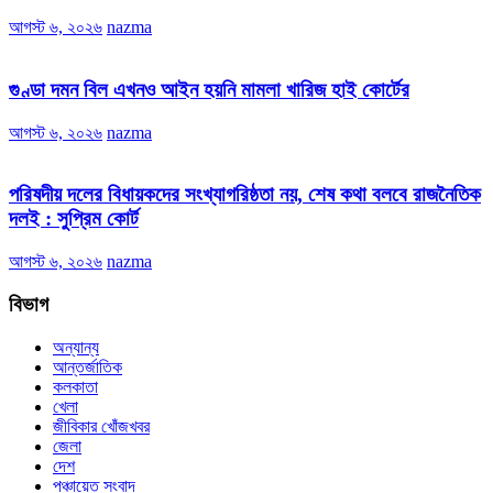
আগস্ট ৬, ২০২৬
nazma
গুণ্ডা দমন বিল এখনও আইন হয়নি মামলা খারিজ হাই কোর্টের
আগস্ট ৬, ২০২৬
nazma
পরিষদীয় দলের বিধায়কদের সংখ্যাগরিষ্ঠতা নয়, শেষ কথা বলবে রাজনৈতিক
দলই : সুপ্রিম কোর্ট
আগস্ট ৬, ২০২৬
nazma
বিভাগ
অন্যান্য
আন্তর্জাতিক
কলকাতা
খেলা
জীবিকার খোঁজখবর
জেলা
দেশ
পঞ্চায়েত সংবাদ