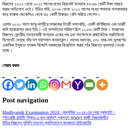
বিরুদ্ধে ২০০২ থেকে ২০১১ সালের মধ্যে ক্রিকেট সংস্থার ৪৩.৬৯ কোটি টাকা নয়ছয়
করার অভিযোগ ওঠে। ইডির দাবি, ২০০৬ থেকে ২০১২ সালের মধ্যে ক্ষমতার অপব্যবহার
করে ফারুক জেকেসিএ থেকে ৪৫ কোটি টাকারও বেশি সরিয়ে ফেলেন।
এরপর ২০২০ সালে জম্মু-কাশ্মীরে ফারুকের তিনটি বসতবাড়ি, একটি বাণিজ্যিক এবং চারটি
জমি বাজেয়াপ্ত করে ইডি। ওই সম্পত্তির পরিমাণ ছিল ১১.৮৬ কোটি টাকা। ফারুকের
বিরুদ্ধে কেন্দ্রীয় তদন্তকারী সংস্থার একের পর এক পদক্ষেপকে রাজনৈতিক প্রতিহিংসা
হিসেবেই দেখছে তাঁর দল ন্যাশনাল কনফারেন্স। তাদের বক্তব্য, ৩৭০ ধারা-সহ ভূস্বর্গের
একাধিক ইস্যুতে ফারুক বিজেপি সরকারের বিরোধিতা করায় তাঁর বিরুদ্ধে ব্যবস্থা নেওয়া
হচ্ছে।
শেয়ার করুন
Post navigation
Madhyamik Examination 2024 : মাধ্যমিক ২০২৪-এর সেরা প্রস্তুতি :
*ইংরেজি রাইটিং স্কিল-এ ফুল মার্কস* প্রস্তুত করেছেন কাজী নিজামউদ্দীন
ইডির বিরুদ্ধে পুলিশি তদন্তে স্থগিতাদেশ কলকাতা হাইকোর্টের